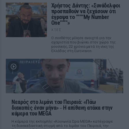
Χρήστος Δάντης: «Συνάδελφοι
προσπαθούν να ξεχάσουν ότι
έγραψα το """"My Number
One""""»
ΧΤΕΣ
Ο συνθέτης μίλησε ανοιχτά για την
αχαριστία που βιώνει στον χώρο της
μουσικής, 22 χρόνια μετά τη νίκη της
Ελλάδας στη Eurovision.
Νεαρός στο λιμάνι του Πειραιά: «Πάω
διακοπές έναν μήνα» ‑ Η απίθανη ατάκα στην
κάμερα του MEGA
Η κάμερα της εκπομπής «Κοινωνία Ώρα MEGA» κατέγραψε
τη διασκεδαστική στιγμή από το λιμάνι του Πειραιά, την