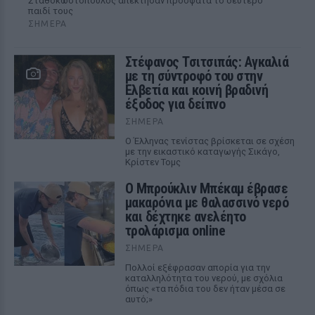
Σταθοκωστόπουλος απέκτησαν πρόσφατα το δεύτερο
παιδί τους
ΣΉΜΕΡΑ
Στέφανος Τσιτσιπάς: Αγκαλιά
με τη σύντροφό του στην
Ελβετία και κοινή βραδινή
έξοδος για δείπνο
ΣΉΜΕΡΑ
Ο Έλληνας τενίστας βρίσκεται σε σχέση
με την εικαστικό καταγωγής Σικάγο,
Κρίστεν Τομς
Ο Μπρούκλιν Μπέκαμ έβρασε
μακαρόνια με θαλασσινό νερό
και δέχτηκε ανελέητο
τρολάρισμα online
ΣΉΜΕΡΑ
Πολλοί εξέφρασαν απορία για την
καταλληλότητα του νερού, με σχόλια
όπως «τα πόδια του δεν ήταν μέσα σε
αυτό;»