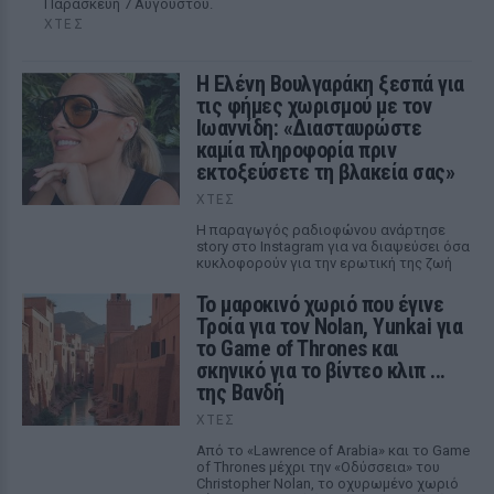
Παρασκευή 7 Αυγούστου.
ΧΤΕΣ
Η Ελένη Βουλγαράκη ξεσπά για
τις φήμες χωρισμού με τον
Ιωαννίδη: «Διασταυρώστε
καμία πληροφορία πριν
εκτοξεύσετε τη βλακεία σας»
ΧΤΕΣ
Η παραγωγός ραδιοφώνου ανάρτησε
story στο Instagram για να διαψεύσει όσα
κυκλοφορούν για την ερωτική της ζωή
Το μαροκινό χωριό που έγινε
Τροία για τον Nolan, Yunkai για
το Game of Thrones και
σκηνικό για το βίντεο κλιπ ...
της Βανδή
ΧΤΕΣ
Από το «Lawrence of Arabia» και το Game
of Thrones μέχρι την «Οδύσσεια» του
Christopher Nolan, το οχυρωμένο χωριό