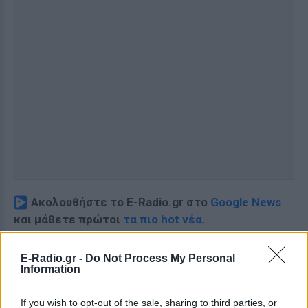
Ακολουθήστε το E-Radio.gr στο
Google News
και μάθετε πρώτοι
τα πιο hot νέα
.
Εσύ μπήκες στο E-Daily.gr; Τα νέα της ημέρας
E-Radio.gr -
Do Not Process My Personal
και ότι σου κάνει κλικ!
Information
Ακολουθήστε το E-Radio.gr και στο Instagram
If you wish to opt-out of the sale, sharing to third parties, or