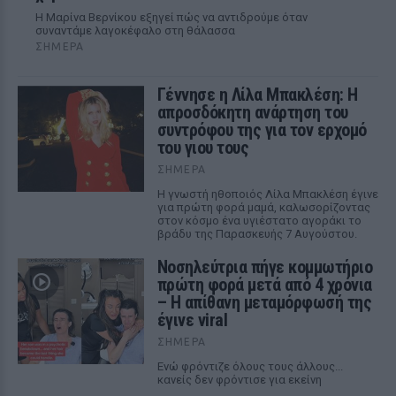
Η Μαρίνα Βερνίκου εξηγεί πώς να αντιδρούμε όταν
συναντάμε λαγοκέφαλο στη θάλασσα
ΣΉΜΕΡΑ
Γέννησε η Λίλα Μπακλέση: Η
απροσδόκητη ανάρτηση του
συντρόφου της για τον ερχομό
του γιου τους
ΣΉΜΕΡΑ
Η γνωστή ηθοποιός Λίλα Μπακλέση έγινε
για πρώτη φορά μαμά, καλωσορίζοντας
στον κόσμο ένα υγιέστατο αγοράκι το
βράδυ της Παρασκευής 7 Αυγούστου.
Νοσηλεύτρια πήγε κομμωτήριο
πρώτη φορά μετά από 4 χρόνια
– Η απίθανη μεταμόρφωσή της
έγινε viral
ΣΉΜΕΡΑ
Ενώ φρόντιζε όλους τους άλλους...
κανείς δεν φρόντισε για εκείνη