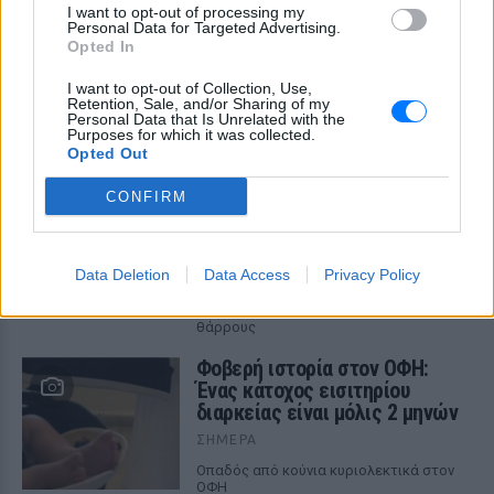
I want to opt-out of processing my
Personal Data for Targeted Advertising.
Opted In
ΔΕΙΤΕ ΕΠΙΣΗΣ
I want to opt-out of Collection, Use,
Retention, Sale, and/or Sharing of my
Personal Data that Is Unrelated with the
ΣΤΗΝ ΙΔΙΑ ΚΑΤΗΓΟΡΙΑ
Purposes for which it was collected.
Opted Out
Ατύχημα για τον Ιβάν Σβιτάιλο
στην Κέρκυρα: «Θα σηκωθώ πιο
CONFIRM
δυνατός»
ΣΉΜΕΡΑ
Data Deletion
Data Access
Privacy Policy
Ο ηθοποιός και χορευτής μοιράστηκε
στο Instagram μια φωτογραφία από
πρόσφατη εξέτασή του, με ένα μήνυμα
θάρρους
Φοβερή ιστορία στον ΟΦΗ:
Ένας κάτοχος εισιτηρίου
διαρκείας είναι μόλις 2 μηνών
ΣΉΜΕΡΑ
Οπαδός από κούνια κυριολεκτικά στον
ΟΦΗ