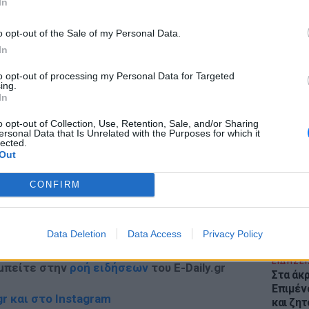
In
o opt-out of the Sale of my Personal Data.
ΔΙΑΦΗΜΙΣΗ
In
to opt-out of processing my Personal Data for Targeted
ing.
In
ΕΙΔΗΣΕΙ
Θέουτα:
o opt-out of Collection, Use, Retention, Sale, and/or Sharing
γεμάτο
ersonal Data that Is Unrelated with the Purposes for which it
lected.
παραμέ
Out
CONFIRM
gr στο
Google News
και μάθετε πρώτοι
τα
Data Deletion
Data Access
Privacy Policy
ΕΙΔΗΣΕΙ
 μπείτε στην
ροή ειδήσεων
του E-Daily.gr
Στα άκ
Επιμέν
r και στο Instagram
και ζητ