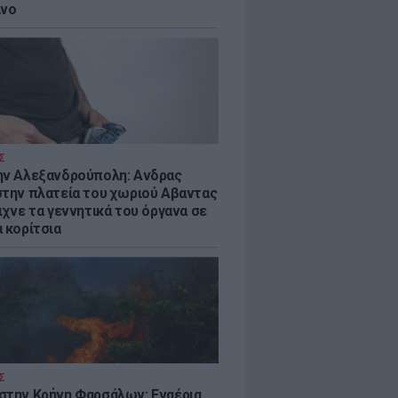
ίνο
Σ
ην Αλεξανδρούπολη: Ανδρας
στην πλατεία του χωριού Αβαντας
ιχνε τα γεννητικά του όργανα σε
 κορίτσια
Σ
στην Κρήνη Φαρσάλων: Εναέρια