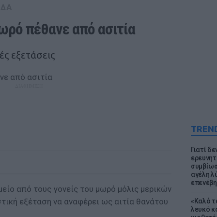
ΑΔΑ
ωρό πέθανε από ασιτία
ές εξετάσεις
ΔΙΑΦΗΜΙΣΗ
TREN
Γιατί δε
ερευνητ
συμβίωσ
αγέλη λύ
επενέβη
είο από τους γονείς του μωρό μόλις μερικών
στική εξέταση να αναφέρει ως αιτία θανάτου
«Καλό τα
λευκό κ