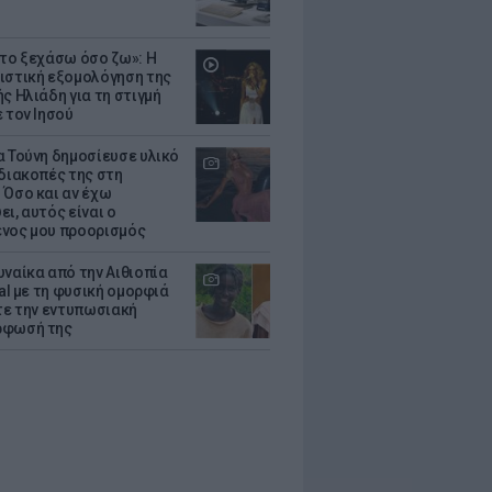
 το ξεχάσω όσο ζω»: Η
ιστική εξομολόγηση της
ς Ηλιάδη για τη στιγμή
 τον Ιησού
α Τούνη δημοσίευσε υλικό
 διακοπές της στη
 Όσο και αν έχω
ι, αυτός είναι ο
νος μου προορισμός
υναίκα από την Αιθιοπία
ral με τη φυσική ομορφιά
ίτε την εντυπωσιακή
ρφωσή της