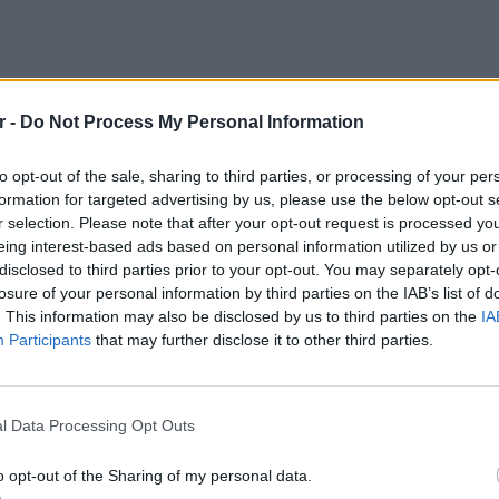
r -
Do Not Process My Personal Information
to opt-out of the sale, sharing to third parties, or processing of your per
formation for targeted advertising by us, please use the below opt-out s
r selection. Please note that after your opt-out request is processed y
eing interest-based ads based on personal information utilized by us or
disclosed to third parties prior to your opt-out. You may separately opt-
losure of your personal information by third parties on the IAB’s list of
. This information may also be disclosed by us to third parties on the
IA
Participants
that may further disclose it to other third parties.
ικών εξετάσεων, τα οποία αναμένονται τις
ΕΙΔΗΣΕΙ
l Data Processing Opt Outs
Συμφων
ουν τι ακριβώς συνέβη.
Στην αμ
o opt-out of the Sharing of my personal data.
ευρώ