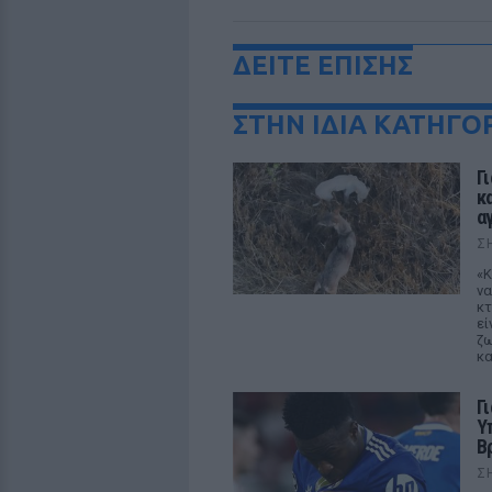
ΔΕΙΤΕ ΕΠΙΣΗΣ
ΣΤΗΝ ΙΔΙΑ ΚΑΤΗΓΟ
Γ
κ
α
Σ
«Κ
να
κτ
εί
ζω
κα
Γ
Υ
Β
Σ