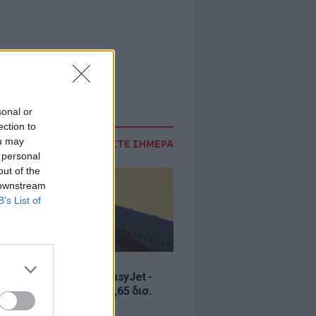
sonal or
ection to
ou may
ΔΙΑΒΑΣΤΕ ΣΗΜΕΡΑ
 personal
out of the
 downstream
B’s List of
Σ
ία εξαγοράς για την EasyJet -
ερικανική Appolo για 6,65 δισ.