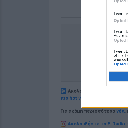
Opted 
I want t
Opted 
I want 
Advertis
Opted 
I want t
of my P
was col
Opted 
Ακολουθήστε το E-Radio.
πιο hot νέα
.
Για ακόμη περισσότερα
νέα
,
Ακολουθήστε το E-Radio.g