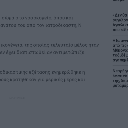
«Δεν θα
ο σώμα στο νοσοκομείο, όπου και
συγκλον
ανάτου του από τον ιατροδικαστή, Ν.
Αγγελική
που είδε
Η Ιωάνν
οικογένεια, της οποίας τελευταίο μέλος ήταν
από τις
Μύκονο:
δεν έχει διαπιστωθεί αν αντιμετώπιζε
ταξιδέψε
αγαπημέ
Νεαρή γ
ροδικαστικής εξέτασης ενημερώθηκε η
έγινε vi
φους κρατήθηκαν για μερικές μέρες και
της, δε
μεταμό
ΔΙΑΦΗΜΙΣΗ