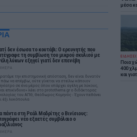
μέσα κ
ΡΙΑ
ιατί δεν έσωσα το κουτάβι: Ο ερευνητής που
ατέγραφε τη συμβίωση του μικρού σκυλιού με
ΕΙΔΗΣΕΙ
γέλη λύκων εξηγεί γιατί δεν επενέβη
Ποια χ
400 χλμ
ΉΜΕΡΑ
και για
ρατάμε την επιστημονική απόσταση, δεν είναι δυνατόν
 πάω να επέμβω, ούτε γίνεται να στείλω κάποιον
ηνίατρο σε ένα μέρος όπου υπάρχει αγέλη με λύκους,
ναι επικίνδυνο» λέει στο protothema.gr ο διδάκτορας
ολογίας του ΑΠΘ, Θεόδωρος Κομηνός - Έχουν πεθάνει
ι έξι λυκόπουλα
ια πάντα στη Ρεάλ Μαδρίτης ο Βινίσιους:
πογράφει νέο εξαετές συμβόλαιο ο
ραζιλιάνος
ΉΜΕΡΑ