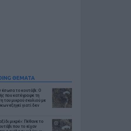
DING ΘΕΜΑΤΑ
ν έσωσα το κουτάβι: Ο
ής που κατέγραφε τη
η του μικρού σκυλιού με
κων εξηγεί γιατί δεν
ξίδι μικρέ»: Πέθανε το
ουτάβι που το είχαν