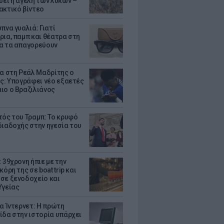
σει η αγέλη των λύκων –
ακτικό βίντεο
πνα γυαλιά: Γιατί
ρια, παμπ και θέατρα στη
α τα απαγορεύουν
τα στη Ρεάλ Μαδρίτης ο
υς: Υπογράφει νέο εξαετές
ιο ο Βραζιλιάνος
τός του Τραμπ: Το κρυφό
διαδοχής στην ηγεσία του
 39χρονη ήπιε με την
κόρη της σε boat trip και
σε ξενοδοχείο και
Υγείας
ια Ίντερνετ: Η πρώτη
ίδα στην ιστορία υπάρχει