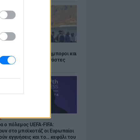
Σ
 «Οι κάτοικοι είναι ανήμποροι και
ι αγωνία» - 5.000 μετανάστες
νουν στην περιοχή
Σ
ρα ο πόλεμος UEFA-FIFA:
ουν στο μποϊκοτάζ οι Ευρωπαίοι
ούν εγγυήσεις και το... κεφάλι του