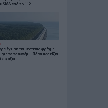
αι SMS από το 112
Σ
ώρα έχτισε τσιμεντένιο φράγμα
. για τα τσουνάμι - Πόσο κοστίζει
τί διχάζει