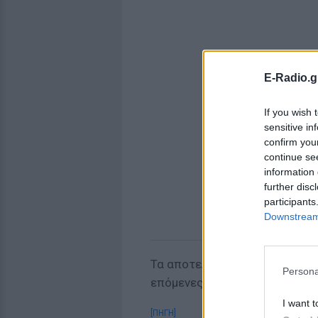
E-Radio.g
If you wish 
sensitive in
confirm you
continue se
information 
further disc
participants
Downstream 
Τα αποτελέσματα των ιστολογ
Persona
επόμενες μέρες, θα αποκαλύψ
I want t
[ΠΗΓΗ]