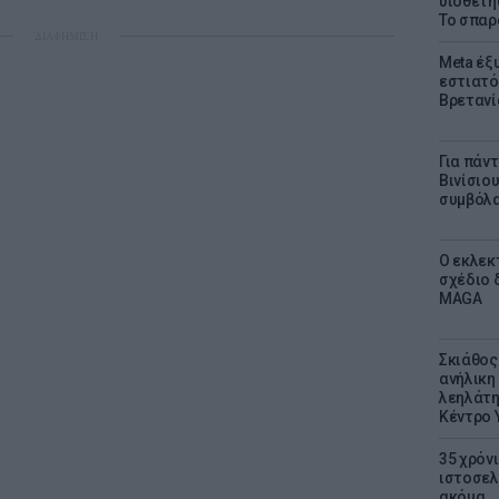
υιοθετή
Το σπαρ
ΔΙΑΦΗΜΙΣΗ
Meta έξυ
εστιατό
Βρετανί
Για πάν
Βινίσιο
συμβόλα
Ο εκλεκ
σχέδιο 
MAGA
Σκιάθος:
ανήλικη 
λεηλάτη
Κέντρο 
35 χρόν
ιστοσελ
ακόμα