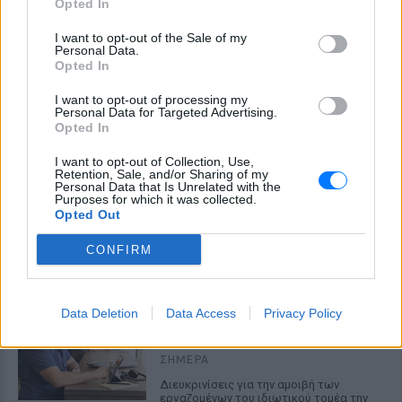
Opted In
συναγερμού
I want to opt-out of the Sale of my
ΣΉΜΕΡΑ
Personal Data.
Από το βορρά ως το νότο, από την
Opted In
Τεργέστη ως το Παλέρμο, το υπουργείο
Υγείας θέτει και τις 27 μεγάλες ιταλικές
I want to opt-out of processing my
πόλεις στο υψηλότερο επίπεδο
Personal Data for Targeted Advertising.
συναγερμού, καθώς εντείνεται το
Opted In
τέταρτο κύμα καύσωνα που μαστίζει τη
χώρα φέτος το καλοκαίρι
I want to opt-out of Collection, Use,
Προφυλακίστηκε ο Αφγανός για
Retention, Sale, and/or Sharing of my
Personal Data that Is Unrelated with the
τη δολοφονία της 38χρονης
Purposes for which it was collected.
Opted Out
ΣΉΜΕΡΑ
Ζήτησε τον ιατρικό φάκελο του θύματος
CONFIRM
και αρνείται την ανθρωποκτονία
Δεκαπενταύγουστος: Πώς
Data Deletion
Data Access
Privacy Policy
αμείβεται η εργασία την αργία
στον ιδιωτικό τομέα
ΣΉΜΕΡΑ
Διευκρινίσεις για την αμοιβή των
εργαζομένων του ιδιωτικού τομέα την