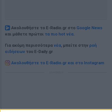
Ακολουθήστε το E-Radio.gr στο
Google News
και μάθετε πρώτοι
τα πιο hot νέα
.
Για ακόμη περισσότερα
νέα
, μπείτε στην
ροή
ειδήσεων
του E-Daily.gr
Ακολουθήστε το E-Radio.gr και στο Instagram
ΔΙΑΦΗΜΙΣΗ