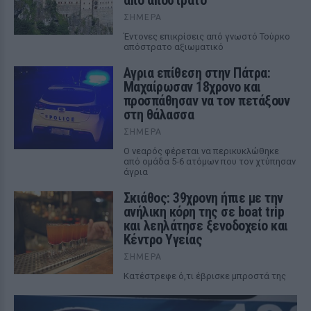
από απόστρατο
ΣΉΜΕΡΑ
Έντονες επικρίσεις από γνωστό Τούρκο
απόστρατο αξιωματικό
Αγρια επίθεση στην Πάτρα:
Μαχαίρωσαν 18χρονο και
προσπάθησαν να τον πετάξουν
στη θάλασσα
ΣΉΜΕΡΑ
Ο νεαρός φέρεται να περικυκλώθηκε
από ομάδα 5-6 ατόμων που τον χτύπησαν
άγρια
Σκιάθος: 39χρονη ήπιε με την
ανήλικη κόρη της σε boat trip
και λεηλάτησε ξενοδοχείο και
Κέντρο Υγείας
ΣΉΜΕΡΑ
Κατέστρεφε ό,τι έβρισκε μπροστά της