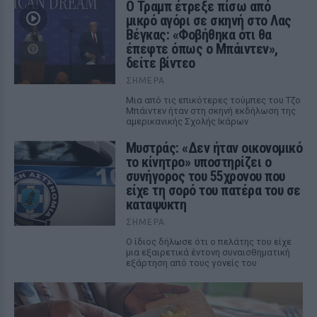
Ο Τραμπ έτρεξε πίσω από
μικρό αγόρι σε σκηνή στο Λας
Βέγκας: «Φοβήθηκα ότι θα
έπεφτε όπως ο Μπάιντεν»,
δείτε βίντεο
ΣΉΜΕΡΑ
Μια από τις επικότερες τούμπες του Τζο
Μπάιντεν ήταν στη σκηνή εκδήλωση της
αμερικανικής Σχολής Ικάρων
Μυστράς: «Δεν ήταν οικονομικό
το κίνητρο» υποστηρίζει ο
συνήγορος του 55χρονου που
είχε τη σορό του πατέρα του σε
καταψύκτη
ΣΉΜΕΡΑ
Ο ίδιος δήλωσε ότι ο πελάτης του είχε
μια εξαιρετικά έντονη συναισθηματική
εξάρτηση από τους γονείς του