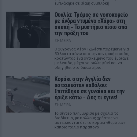
εμπλάκηκε σε βίαιη συμπλοκή
Ουαλία: Τρόμος σε νοσοκομείο
με άνδρα ντυμένο «Χάρο» στη
σκεπή ‑ Το μυστήριο πίσω από
την πράξη του
ΣΉΜΕΡΑ
Ο 26χρονος Λέον Τζιλέσπι παρέμεινε για
50 λεπτά πάνω από την κεντρική είσοδο,
κρατώντας ένα αντικείμενο που έμοιαζε
με λεπίδα, μέχρι να συλληφθεί και να
οδηγηθεί στο δικαστήριο.
Kοράκι στην Αγγλία δεν
αστειευόταν καθόλου:
Επιτέθηκε σε γυναίκα και την
έριξε κάτω ‑ Δες τι έγινε!
ΣΉΜΕΡΑ
Το βίντεο πλημμύρισε με σχόλια το
διαδίκτυο, με πολλούς χρήστες να
αστειεύονται ότι το κοράκι «θυμόταν»
κάποιο παλιό παράπονο