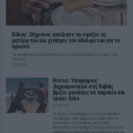
Βόλος: 26χρονος απείλησε να σφάξει τη
μητέρα του και χτύπησε τον αδελφό του για το
πρωινό
Τα προβλήματα ξεκίνησαν μετά την επιστροφή του από τον
στρατό
ΣΉΜΕΡΑ
Βίντεο: Υποψήφιος
Δημοκρατικών στη Χαβάη
βρίζει γυναίκες σε παραλία και
τρώει ξύλο
ΣΉΜΕΡΑ
Οι Αρχές συνέλαβαν τον Κίριλ Μπάσιν,
υποψήφιο των Δημοκρατικών για το
Κογκρέσο στη Χαβάη, μετά από
επεισόδιο σε κατάμεστη παραλία όπου
φέρεται να απείλησε λουόμενους και να