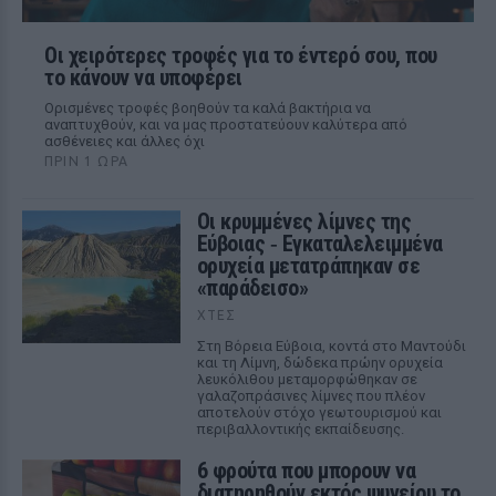
Οι χειρότερες τροφές για το έντερό σου, που
το κάνουν να υποφέρει
Ορισμένες τροφές βοηθούν τα καλά βακτήρια να
αναπτυχθούν, και να μας προστατεύουν καλύτερα από
ασθένειες και άλλες όχι
ΠΡΙΝ 1 ΏΡΑ
Οι κρυμμένες λίμνες της
Εύβοιας ‑ Εγκαταλελειμμένα
ορυχεία μετατράπηκαν σε
«παράδεισο»
ΧΤΕΣ
Στη Βόρεια Εύβοια, κοντά στο Μαντούδι
και τη Λίμνη, δώδεκα πρώην ορυχεία
λευκόλιθου μεταμορφώθηκαν σε
γαλαζοπράσινες λίμνες που πλέον
αποτελούν στόχο γεωτουρισμού και
περιβαλλοντικής εκπαίδευσης.
6 φρούτα που μπορουν να
διατηρηθούν εκτός ψυγείου το