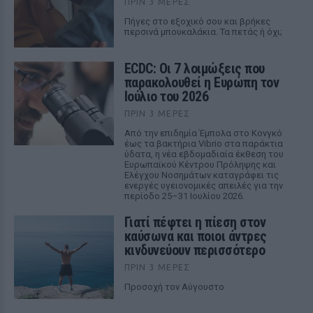
ΠΡΙΝ 3 ΜΈΡΕΣ
Πήγες στο εξοχικό σου και βρήκες
περσινά μπουκαλάκια. Τα πετάς ή όχι;
ECDC: Οι 7 λοιμώξεις που
παρακολουθεί η Ευρώπη τον
Ιούλιο του 2026
ΠΡΙΝ 3 ΜΈΡΕΣ
Από την επιδημία Έμπολα στο Κονγκό
έως τα βακτήρια Vibrio στα παράκτια
ύδατα, η νέα εβδομαδιαία έκθεση του
Ευρωπαϊκού Κέντρου Πρόληψης και
Ελέγχου Νοσημάτων καταγράφει τις
ενεργές υγειονομικές απειλές για την
περίοδο 25–31 Ιουλίου 2026.
Γιατί πέφτει η πίεση στον
καύσωνα και ποιοι άντρες
κινδυνεύουν περισσότερο
ΠΡΙΝ 3 ΜΈΡΕΣ
Προσοχή τον Αύγουστο