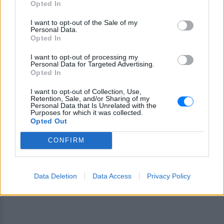
Opted In
Ακολουθήστε το E-Radio.gr στο
Google News
I want to opt-out of the Sale of my
και μάθετε πρώτοι
τα πιο hot νέα
.
Personal Data.
Opted In
Εσύ μπήκες στο E-Daily.gr; Τα νέα της ημέρας
I want to opt-out of processing my
και ότι σου κάνει κλικ!
Personal Data for Targeted Advertising.
Opted In
Ακολουθήστε το E-Radio.gr και στο Instagram
I want to opt-out of Collection, Use,
Retention, Sale, and/or Sharing of my
ΔΙΑΦΗΜΙΣΗ
Personal Data that Is Unrelated with the
Purposes for which it was collected.
Opted Out
CONFIRM
Data Deletion
Data Access
Privacy Policy