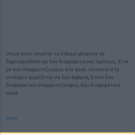
Οπως είναι γνωστό τα δίδυμα μπορούν να
δημιουργηθούν με δύο διαφορετικούς τρόπους. Είτε
με ένα σπερματοζωάριο, ένα αυγό, το οποίο στη
συνέχεια χωρίζεται σε δύο έμβρυα, ή από δύο
διαφορετικά σπερματοζωάρια, δύο διαφορετικά
αυγά.
[ΠΗΓΗ]