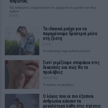
παγωτού;
Έξι άνθρωποι ισχυρίστηκαν ότι εφηύραν το χωνάκι την ίδια
ημέρα
ΧΤΕΣ
Τα ιδανικά ρούχα για να
παραμένουμε δροσεροί μέσα
στη ζέστη
ΧΤΕΣ
To καλοκαίρι έχει ειδικά γούστα
Γιατί γεμίζουμε σπυράκια στις
διακοπές και πώς θα τα
προλάβεις
ΠΡΟΧΤΈΣ
Τι πρέπει να αλλάξεις
Ο λόγος που οι πιο έξυπνοι
άνθρωποι κάνουν τα
μεγαλύτερα λάθη στις σχέσεις