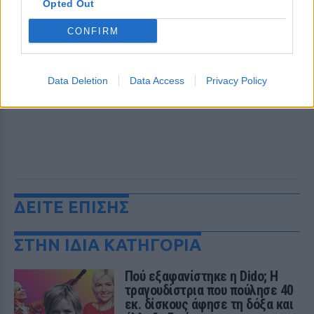
Opted Out
CONFIRM
Data Deletion
Data Access
Privacy Policy
ΔΕΙΤΕ ΕΠΙΣΗΣ
ΣΤΗΝ ΙΔΙΑ ΚΑΤΗΓΟΡΙΑ
Πού εξαφανίστηκε η Dido; Η
τραγουδίστρια που πούλησε 40
εκ. δίσκους άφησε τη δόξα και