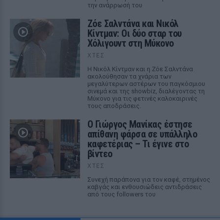
την ανάρρωσή του
Ζόε Σαλντάνα και Νικόλ
Κίντμαν: Οι δύο σταρ του
Χόλιγουντ στη Μύκονο
ΧΤΕΣ
Η Νικόλ Κίντμαν και η Ζόε Σαλντάνα
ακολούθησαν τα χνάρια των
μεγαλύτερων αστέρων του παγκόσμιου
σινεμά και της showbiz, διαλέγοντας τη
Μύκονο για τις φετινές καλοκαιρινές
τους αποδράσεις.
Ο Γιώργος Μανίκας έστησε
απίθανη φάρσα σε υπάλληλο
καφετέριας – Τι έγινε στο
βίντεο
ΧΤΕΣ
Συνεχή παράπονα για τον καφέ, στημένος
καβγάς και ενθουσιώδεις αντιδράσεις
από τους followers του