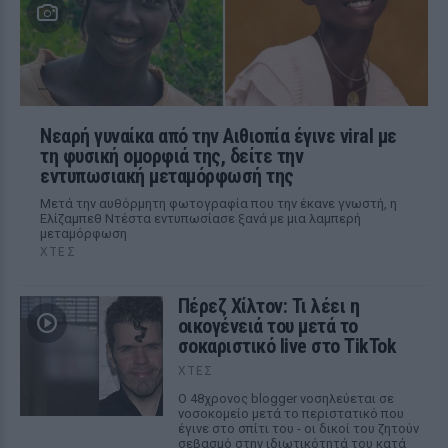
Νεαρή γυναίκα από την Αιθιοπία έγινε viral με
τη φυσική ομορφιά της, δείτε την
εντυπωσιακή μεταμόρφωσή της
Μετά την αυθόρμητη φωτογραφία που την έκανε γνωστή, η
Ελίζαμπεθ Ντέστα εντυπωσίασε ξανά με μια λαμπερή
μεταμόρφωση
ΧΤΕΣ
Πέρεζ Χίλτον: Τι λέει η
οικογένειά του μετά το
σοκαριστικό live στο TikTok
ΧΤΕΣ
Ο 48χρονος blogger νοσηλεύεται σε
νοσοκομείο μετά το περιστατικό που
έγινε στο σπίτι του - οι δικοί του ζητούν
σεβασμό στην ιδιωτικότητά του κατά