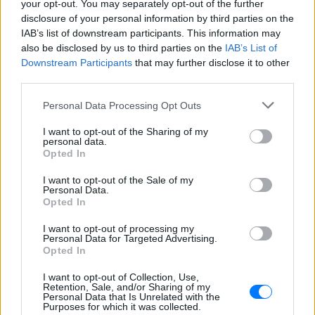
your opt-out. You may separately opt-out of the further
disclosure of your personal information by third parties on the
IAB’s list of downstream participants. This information may
also be disclosed by us to third parties on the
IAB’s List of
Ακολουθήστε το E-Radio.gr στο
Google News
Downstream Participants
that may further disclose it to other
και μάθετε πρώτοι
τα πιο hot νέα
.
third parties.
Εσύ μπήκες στο E-Daily.gr; Τα νέα της ημέρας
Personal Data Processing Opt Outs
και ότι σου κάνει κλικ!
I want to opt-out of the Sharing of my
personal data.
Opted In
Ακολουθήστε το E-Radio.gr και στο Instagram
I want to opt-out of the Sale of my
ΔΙΑΦΗΜΙΣΗ
Personal Data.
Opted In
I want to opt-out of processing my
Personal Data for Targeted Advertising.
Opted In
I want to opt-out of Collection, Use,
Retention, Sale, and/or Sharing of my
Personal Data that Is Unrelated with the
Purposes for which it was collected.