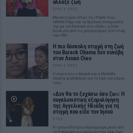
άλλαξε ζωή
ΠΡΙΝ 6 ΏΡΕΣ
Με επιτυχίες όπως τα «Thank You»,
«White Flag» και τη θρυλική συνεργασία
της με τον Eminem στο «Stan», η Dido
έγινε μία από τις μεγαλύτερες ποπ σταρ
των 00s
Η πιο δύσκολη στιγμή στη ζωή
του Barack Obama δεν συνέβη
στον Λευκό Οίκο
ΠΡΙΝ 6 ΏΡΕΣ
Η νύχτα που ο Barack και η Michelle
Obama φοβήθηκαν για τη ζωή της κόρης
τους
«Δεν θα το ξεχάσω όσο ζω»: Η
συγκλονιστική εξομολόγηση
της Αγγελικής Ηλιάδη για τη
στιγμή που είδε τον Ιησού
ΧΤΕΣ
Η τραγουδίστρια περιέγραψε μέσα από
το Instagram μια εμπειρία που λέει πως