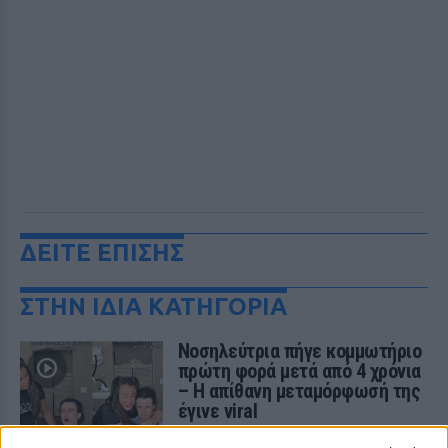
ΔΕΙΤΕ ΕΠΙΣΗΣ
ΣΤΗΝ ΙΔΙΑ ΚΑΤΗΓΟΡΙΑ
Νοσηλεύτρια πήγε κομμωτήριο
πρώτη φορά μετά από 4 χρόνια
– Η απίθανη μεταμόρφωσή της
έγινε viral
ΠΡΙΝ 10 ΏΡΕΣ