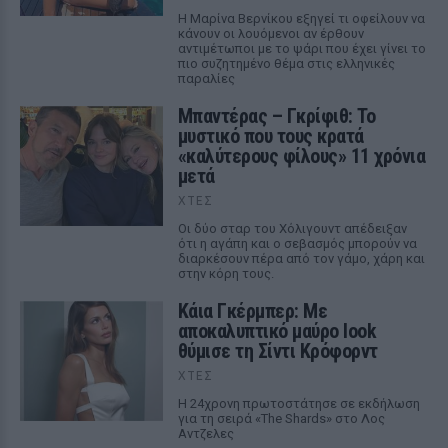
Η Μαρίνα Βερνίκου εξηγεί τι οφείλουν να
κάνουν οι λουόμενοι αν έρθουν
αντιμέτωποι με το ψάρι που έχει γίνει το
πιο συζητημένο θέμα στις ελληνικές
παραλίες
Μπαντέρας – Γκρίφιθ: Το
μυστικό που τους κρατά
«καλύτερους φίλους» 11 χρόνια
μετά
ΧΤΕΣ
Οι δύο σταρ του Χόλιγουντ απέδειξαν
ότι η αγάπη και ο σεβασμός μπορούν να
διαρκέσουν πέρα από τον γάμο, χάρη και
στην κόρη τους.
Κάια Γκέρμπερ: Με
αποκαλυπτικό μαύρο look
θύμισε τη Σίντι Κρόφορντ
ΧΤΕΣ
Η 24χρονη πρωτοστάτησε σε εκδήλωση
για τη σειρά «The Shards» στο Λος
Αντζελες