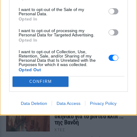
I want to opt-out of the Sale of my
Personal Data.
Opted In
I want to opt-out of processing my
Personal Data for Targeted Advertising.
Opted In
Η Ελένη Βουλγαράκη ξεσπά για τις φήμες
χωρισμού με τον Ιωαννίδη: «Διασταυρώστε
I want to opt-out of Collection, Use,
καμία πληροφορία πριν εκτοξεύσετε τη
Retention, Sale, and/or Sharing of my
Personal Data that Is Unrelated with the
βλακεία σας»
Purposes for which it was collected.
Opted Out
Η παραγωγός ραδιοφώνου ανάρτησε story στο Instagram για
να διαψεύσει όσα κυκλοφορούν για την ερωτική της ζωή
ΧΤΕΣ
CONFIRM
Το μαροκινό χωριό που έγινε
Τροία για τον Nolan, Yunkai για
Data Deletion
Data Access
Privacy Policy
το Game of Thrones και
σκηνικό για το βίντεο κλιπ ...
της Βανδή
ΧΤΕΣ