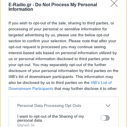
E-Radio.gr -
Do Not Process My Personal
Ενώ φρόντιζε όλους τους άλλους...
κανείς δεν φρόντισε για εκείνη
Information
Χρήστος Δάντης: «Συνάδελφοι
If you wish to opt-out of the sale, sharing to third parties, or
προσπαθούν να ξεχάσουν ότι
processing of your personal or sensitive information for
έγραψα το """"My Number
targeted advertising by us, please use the below opt-out
One""""»
section to confirm your selection. Please note that after your
ΧΤΕΣ
opt-out request is processed you may continue seeing
Ο συνθέτης μίλησε ανοιχτά για την
interest-based ads based on personal information utilized by
αχαριστία που βιώνει στον χώρο της
us or personal information disclosed to third parties prior to
μουσικής, 22 χρόνια μετά τη νίκη της
Ελλάδας στη Eurovision.
your opt-out. You may separately opt-out of the further
disclosure of your personal information by third parties on the
Νεαρός στο λιμάνι του Πειραιά:
IAB’s list of downstream participants. This information may
«Πάω διακοπές έναν μήνα» ‑ Η
also be disclosed by us to third parties on the
IAB’s List of
απίθανη ατάκα στην κάμερα του
Downstream Participants
that may further disclose it to other
MEGA
third parties.
ΧΤΕΣ
Personal Data Processing Opt Outs
Η κάμερα της εκπομπής «Κοινωνία Ώρα
MEGA» κατέγραψε τη διασκεδαστική
στιγμή από το λιμάνι του Πειραιά, την
I want to opt-out of the Sharing of my
Παρασκευή 7 Αυγούστου.
personal data.
Opted In