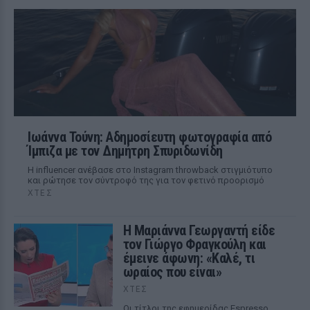
Ιωάννα Τούνη: Αδημοσίευτη φωτογραφία από
Ίμπιζα με τον Δημήτρη Σπυριδωνίδη
Η influencer ανέβασε στο Instagram throwback στιγμιότυπο
και ρώτησε τον σύντροφό της για τον φετινό προορισμό
ΧΤΕΣ
Η Μαριάννα Γεωργαντή είδε
τον Γιώργο Φραγκούλη και
έμεινε άφωνη: «Καλέ, τι
ωραίος που είναι»
ΧΤΕΣ
Οι τίτλοι της εφημερίδας Espresso