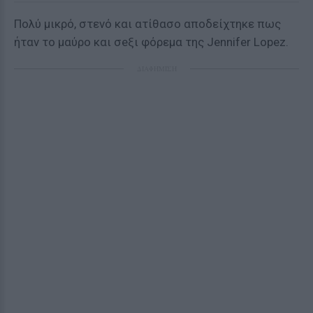
Πολύ μικρό, στενό και ατίθασο αποδείχτηκε πως
ήταν το μαύρο και σeξι φόρεμα της Jennifer Lopez.
ΔΙΑΦΗΜΙΣΗ