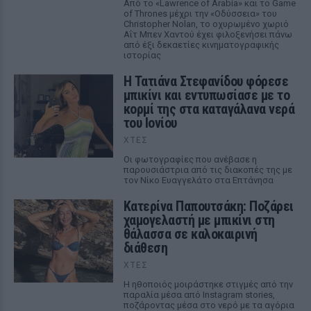
Από το «Lawrence of Arabia» και το Game
of Thrones μέχρι την «Οδύσσεια» του
Christopher Nolan, το οχυρωμένο χωριό
Αΐτ Μπεν Χαντού έχει φιλοξενήσει πάνω
από έξι δεκαετίες κινηματογραφικής
ιστορίας
Η Τατιάνα Στεφανίδου φόρεσε
μπικίνι και εντυπωσίασε με το
κορμί της στα καταγάλανα νερά
του Ιονίου
ΧΤΕΣ
Οι φωτογραφίες που ανέβασε η
παρουσιάστρια από τις διακοπές της με
τον Νίκο Ευαγγελάτο στα Επτάνησα
Κατερίνα Παπουτσάκη: Ποζάρει
χαμογελαστή με μπικίνι στη
θάλασσα σε καλοκαιρινή
διάθεση
ΧΤΕΣ
Η ηθοποιός μοιράστηκε στιγμές από την
παραλία μέσα από Instagram stories,
ποζάροντας μέσα στο νερό με τα αγόρια