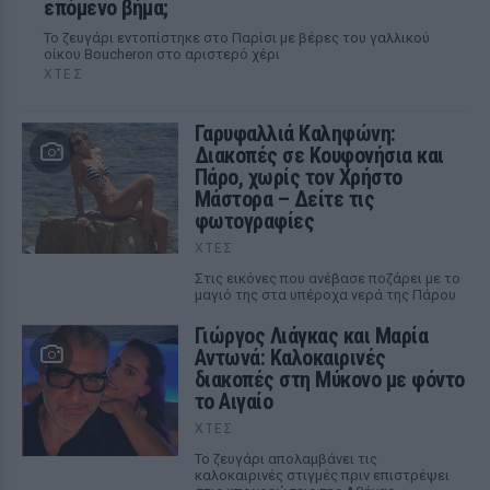
επόμενο βήμα;
Το ζευγάρι εντοπίστηκε στο Παρίσι με βέρες του γαλλικού
οίκου Boucheron στο αριστερό χέρι
ΧΤΕΣ
Γαρυφαλλιά Καληφώνη:
Διακοπές σε Κουφονήσια και
Πάρο, χωρίς τον Χρήστο
Μάστορα – Δείτε τις
φωτογραφίες
ΧΤΕΣ
Στις εικόνες που ανέβασε ποζάρει με το
μαγιό της στα υπέροχα νερά της Πάρου
Γιώργος Λιάγκας και Μαρία
Αντωνά: Καλοκαιρινές
διακοπές στη Μύκονο με φόντο
το Αιγαίο
ΧΤΕΣ
Το ζευγάρι απολαμβάνει τις
καλοκαιρινές στιγμές πριν επιστρέψει