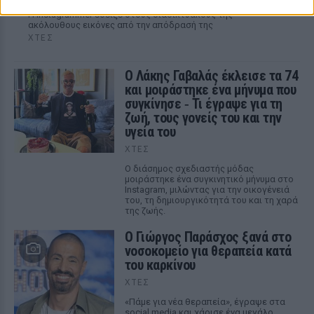
Η Instagrammer έδειξε στους διαδικτυακούς της
ακόλουθους εικόνες από την απόδρασή της
ΧΤΕΣ
Ο Λάκης Γαβαλάς έκλεισε τα 74
και μοιράστηκε ένα μήνυμα που
συγκίνησε ‑ Τι έγραψε για τη
ζωή, τους γονείς του και την
υγεία του
ΧΤΕΣ
Ο διάσημος σχεδιαστής μόδας
μοιράστηκε ένα συγκινητικό μήνυμα στο
Instagram, μιλώντας για την οικογένειά
του, τη δημιουργικότητά του και τη χαρά
της ζωής.
O Γιώργος Παράσχος ξανά στο
νοσοκομείο για θεραπεία κατά
του καρκίνου
ΧΤΕΣ
«Πάμε για νέα θεραπεία», έγραψε στα
social media και χάρισε ένα μεγάλο