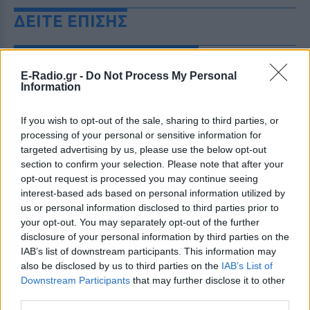
ΔΕΙΤΕ ΕΠΙΣΗΣ
ΣΤΗΝ ΙΔΙΑ ΚΑΤΗΓΟΡΙΑ
E-Radio.gr -
Do Not Process My Personal
Information
Πού εξαφανίστηκε η Dido; Η
τραγουδίστρια που πούλησε 40
εκ. δίσκους άφησε τη δόξα και
If you wish to opt-out of the sale, sharing to third parties, or
άλλαξε ζωή
processing of your personal or sensitive information for
ΠΡΙΝ 5 ΏΡΕΣ
targeted advertising by us, please use the below opt-out
section to confirm your selection. Please note that after your
Με επιτυχίες όπως τα «Thank You»,
«White Flag» και τη θρυλική συνεργασία
opt-out request is processed you may continue seeing
της με τον Eminem στο «Stan», η Dido
interest-based ads based on personal information utilized by
έγινε μία από τις μεγαλύτερες ποπ σταρ
us or personal information disclosed to third parties prior to
των 00s
your opt-out. You may separately opt-out of the further
Η πιο δύσκολη στιγμή στη ζωή
disclosure of your personal information by third parties on the
του Barack Obama δεν συνέβη
IAB’s list of downstream participants. This information may
στον Λευκό Οίκο
also be disclosed by us to third parties on the
IAB’s List of
Downstream Participants
that may further disclose it to other
ΠΡΙΝ 5 ΏΡΕΣ
third parties.
Η νύχτα που ο Barack και η Michelle
Obama φοβήθηκαν για τη ζωή της κόρης