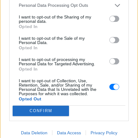
τους
Personal Data Processing Opt Outs
«Δεν θα το ξεχάσω όσο ζω»: Η
I want to opt-out of the Sharing of my
συγκλονιστική εξομολόγηση
personal data.
Opted In
της Αγγελικής Ηλιάδη για τη
στιγμή που είδε τον Ιησού
I want to opt-out of the Sale of my
ΧΤΕΣ
Personal Data.
Opted In
Η τραγουδίστρια περιέγραψε μέσα από
το Instagram μια εμπειρία που λέει πως
I want to opt-out of processing my
έζησε όταν ο γιος της νοσηλευόταν στο
Personal Data for Targeted Advertising.
νοσοκομείο της Αρτας.
Opted In
I want to opt-out of Collection, Use,
Retention, Sale, and/or Sharing of my
Personal Data that Is Unrelated with the
Purposes for which it was collected.
Opted Out
CONFIRM
Η Ιωάννα Τούνη δημοσίευσε υλικό από τις
διακοπές της στη Μύκονο: Όσο και αν έχω
ταξιδέψει, αυτός είναι ο αγαπημένος μου
Data Deletion
Data Access
Privacy Policy
προορισμός