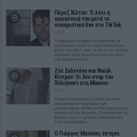
Πέρεζ Χίλτον: Τι λέει η
οικογένειά του μετά το
σοκαριστικό live στο TikTok
ΧΤΕΣ
Ο 48χρονος blogger νοσηλεύεται σε
νοσοκομείο μετά το περιστατικό που
έγινε στο σπίτι του - οι δικοί του ζητούν
σεβασμό στην ιδιωτικότητά του κατά
την ανάρρωσή του
Ζόε Σαλντάνα και Νικόλ
Κίντμαν: Οι δύο σταρ του
Χόλιγουντ στη Μύκονο
ΧΤΕΣ
Η Νικόλ Κίντμαν και η Ζόε Σαλντάνα
ακολούθησαν τα χνάρια των
μεγαλύτερων αστέρων του παγκόσμιου
σινεμά και της showbiz, διαλέγοντας τη
Μύκονο για τις φετινές καλοκαιρινές
τους αποδράσεις.
Ο Γιώργος Μανίκας έστησε