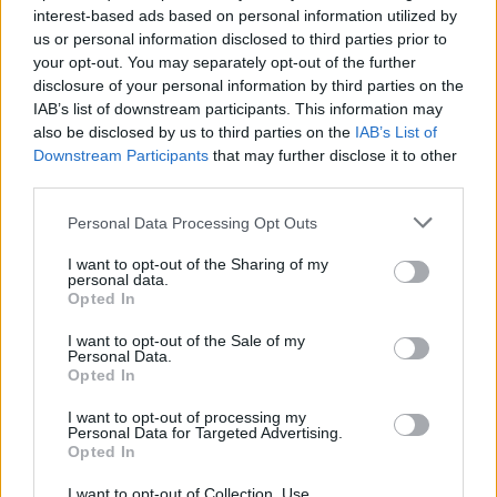
interest-based ads based on personal information utilized by
us or personal information disclosed to third parties prior to
your opt-out. You may separately opt-out of the further
Ακολουθήστε το E-Radio.gr στο
Google News
disclosure of your personal information by third parties on the
και μάθετε πρώτοι
τα πιο hot νέα
.
IAB’s list of downstream participants. This information may
also be disclosed by us to third parties on the
IAB’s List of
Εσύ μπήκες στο E-Daily.gr; Τα νέα της ημέρας
Downstream Participants
that may further disclose it to other
και ότι σου κάνει κλικ!
third parties.
Ακολουθήστε το E-Radio.gr και στο Instagram
Personal Data Processing Opt Outs
I want to opt-out of the Sharing of my
ΔΙΑΦΗΜΙΣΗ
personal data.
Opted In
I want to opt-out of the Sale of my
Personal Data.
Opted In
I want to opt-out of processing my
Personal Data for Targeted Advertising.
Opted In
I want to opt-out of Collection, Use,