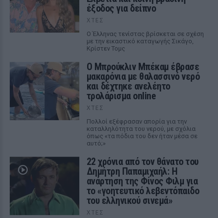
έξοδος για δείπνο
ΧΤΕΣ
Ο Έλληνας τενίστας βρίσκεται σε σχέση
με την εικαστικό καταγωγής Σικάγο,
Κρίστεν Τομς
Ο Μπρούκλιν Μπέκαμ έβρασε
μακαρόνια με θαλασσινό νερό
και δέχτηκε ανελέητο
τρολάρισμα online
ΧΤΕΣ
Πολλοί εξέφρασαν απορία για την
καταλληλότητα του νερού, με σχόλια
όπως «τα πόδια του δεν ήταν μέσα σε
αυτό;»
22 χρόνια από τον θάνατο του
Δημήτρη Παπαμιχαήλ: Η
ανάρτηση της Φίνος Φιλμ για
το «γοητευτικό λεβεντόπαιδο
του ελληνικού σινεμά»
ΧΤΕΣ