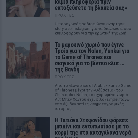
καμία πληροφορία πριν
εκτοξεύσετε τη βλακεία σας»
ΠΡΟΧΤΈΣ
Η παραγωγός ραδιοφώνου ανάρτησε
story στο Instagram για να διαψεύσει όσα
κυκλοφορούν για την ερωτική της ζωή
Το μαροκινό χωριό που έγινε
Τροία για τον Nolan, Yunkai για
το Game of Thrones και
σκηνικό για το βίντεο κλιπ ...
της Βανδή
ΠΡΟΧΤΈΣ
Από το «Lawrence of Arabia» και το Game
of Thrones μέχρι την «Οδύσσεια» του
Christopher Nolan, το οχυρωμένο χωριό
Αΐτ Μπεν Χαντού έχει φιλοξενήσει πάνω
από έξι δεκαετίες κινηματογραφικής
ιστορίας
Η Τατιάνα Στεφανίδου φόρεσε
μπικίνι και εντυπωσίασε με το
κορμί της στα καταγάλανα νερά