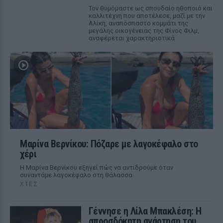
Τον θυμόμαστε ως σπουδαίο ηθοποιό και
καλλιτέχνη που αποτέλεσε, μαζί με την
Αλίκη, αναπόσπαστο κομμάτι της
μεγάλης οικογένειας της Φίνος Φιλμ,
αναφέρεται χαρακτηριστικά
Μαρίνα Βερνίκου: Πόζαρε με λαγοκέφαλο στο
χέρι
Η Μαρίνα Βερνίκου εξηγεί πώς να αντιδρούμε όταν
συναντάμε λαγοκέφαλο στη θάλασσα
ΧΤΕΣ
Γέννησε η Λίλα Μπακλέση: Η
απροσδόκητη ανάρτηση του