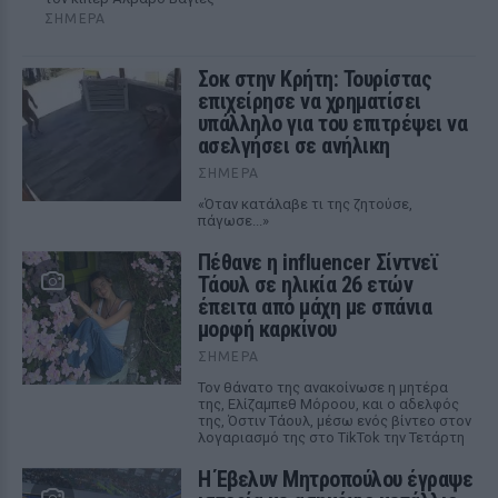
ΣΉΜΕΡΑ
Σοκ στην Κρήτη: Τουρίστας
επιχείρησε να χρηματίσει
υπάλληλο για του επιτρέψει να
ασελγήσει σε ανήλικη
ΣΉΜΕΡΑ
«Όταν κατάλαβε τι της ζητούσε,
πάγωσε...»
Πέθανε η influencer Σίντνεϊ
Τάουλ σε ηλικία 26 ετών
έπειτα από μάχη με σπάνια
μορφή καρκίνου
ΣΉΜΕΡΑ
Τον θάνατο της ανακοίνωσε η μητέρα
της, Ελίζαμπεθ Μόροου, και ο αδελφός
της, Όστιν Τάουλ, μέσω ενός βίντεο στον
λογαριασμό της στο TikTok την Τετάρτη
Η Έβελυν Μητροπούλου έγραψε