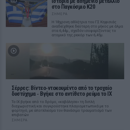
ιστορία με ασημένιο μετάλλιο
στο Παγκόσμιο Κ20
ΣΉΜΕΡΑ
Η 18χρονη αθλήτρια του ΓΣ Κηφισιάς
αναδείχθηκε δεύτερη στο μήκος με άλμα
στα 6,44μ., σχεδόν ισοφαρίζοντας το
ατομικό της ρεκόρ των 6,45μ.
Σέρρες: Βίντεο‑ντοκουμέντο από το τροχαίο
δυστύχημα ‑ Βγήκε στο αντίθετο ρεύμα το ΙΧ
Το ΙΧ βγήκε από το δρόμο, «καβάλησε» τη διπλή
διαχωριστική και συγκρούστηκε πλαγιομετωπικά με το
φορτηγό, με αποτέλεσμα τον θανάσιμο τραυματισμό των
επιβατών
ΣΉΜΕΡΑ