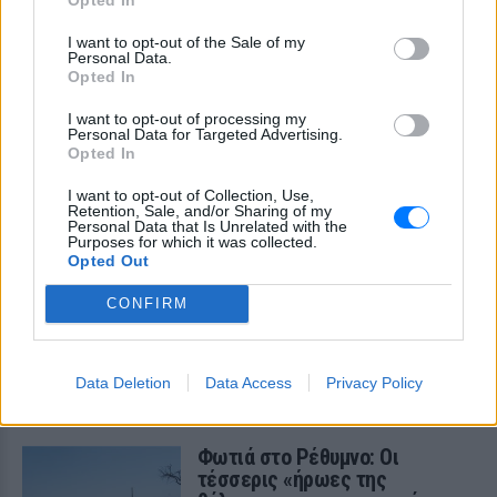
I want to opt-out of the Sale of my
Πουέρτο Ρίκο: Διανομή νερού
Personal Data.
με δελτίο εν μέσω
Opted In
παρατεταμένης ξηρασίας
I want to opt-out of processing my
ΣΉΜΕΡΑ
Personal Data for Targeted Advertising.
Πώς διαχειρίζεται το Πουέρτο Ρίκο την
Opted In
κρίση νερού και πώς επηρεάζεται η
καθημερινή ζωή των κατοίκων
I want to opt-out of Collection, Use,
Retention, Sale, and/or Sharing of my
Σαρωτικοί έλεγχοι στις
Personal Data that Is Unrelated with the
Purposes for which it was collected.
παραλίες με drones – Ποιες
Opted Out
περιοχές είχαν τις
περισσότερες παραβάσεις
CONFIRM
ΣΉΜΕΡΑ
Οι έλεγχοι στις παραλίες συνεχίζονται με
drones, ψηφιακά εργαλεία και
Data Deletion
Data Access
Privacy Policy
καταγγελίες πολιτών, καθώς οι
Κτηματικές Υπηρεσίες εντείνουν τις
αυτοψίες σε όλη τη χώρα
Φωτιά στο Ρέθυμνο: Οι
τέσσερις «ήρωες της