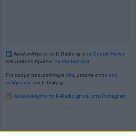
Ακολουθήστε το E-Radio.gr στο
Google News
και μάθετε πρώτοι
τα πιο hot νέα
.
Για ακόμη περισσότερα
νέα
, μπείτε στην
ροή
ειδήσεων
του E-Daily.gr
Ακολουθήστε το E-Radio.gr και στο Instagram
ΔΙΑΦΗΜΙΣΗ