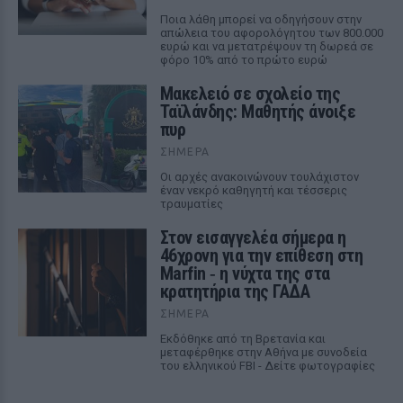
Ποια λάθη μπορεί να οδηγήσουν στην
απώλεια του αφορολόγητου των 800.000
ευρώ και να μετατρέψουν τη δωρεά σε
φόρο 10% από το πρώτο ευρώ
Μακελειό σε σχολείο της
Ταϊλάνδης: Μαθητής άνοιξε
πυρ
ΣΉΜΕΡΑ
Οι αρχές ανακοινώνουν τουλάχιστον
έναν νεκρό καθηγητή και τέσσερις
τραυματίες
Στον εισαγγελέα σήμερα η
46χρονη για την επίθεση στη
Marfin ‑ η νύχτα της στα
κρατητήρια της ΓΑΔΑ
ΣΉΜΕΡΑ
Εκδόθηκε από τη Βρετανία και
μεταφέρθηκε στην Αθήνα με συνοδεία
του ελληνικού FBI - Δείτε φωτογραφίες