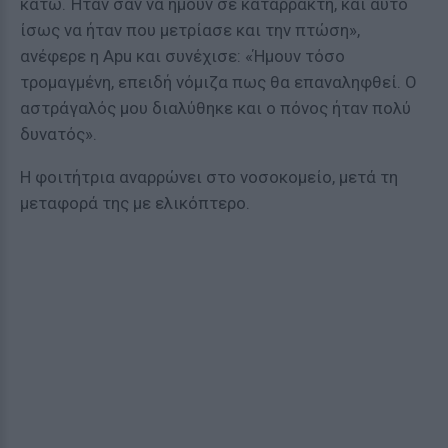
κάτω. Ήταν σαν να ήμουν σε καταρράκτη, και αυτό
ίσως να ήταν που μετρίασε και την πτώση»,
ανέφερε η Apu και συνέχισε: «Ήμουν τόσο
τρομαγμένη, επειδή νόμιζα πως θα επαναληφθεί. Ο
αστράγαλός μου διαλύθηκε και ο πόνος ήταν πολύ
δυνατός».
Η φοιτήτρια αναρρώνει στο νοσοκομείο, μετά τη
μεταφορά της με ελικόπτερο.