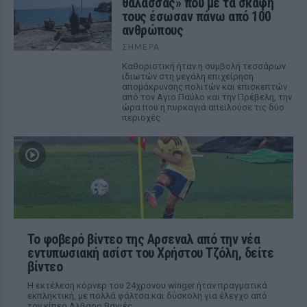
θάλασσας» που με τα σκάφη
τους έσωσαν πάνω από 100
ανθρώπους
ΣΉΜΕΡΑ
Καθοριστική ήταν η συμβολή τεσσάρων
ιδιωτών στη μεγάλη επιχείρηση
απομάκρυνσης πολιτών και επισκεπτών
από τον Αγιο Παύλο και την Πρέβελη, την
ώρα που η πυρκαγιά απειλούσε τις δύο
περιοχές
Το φοβερό βίντεο της Αρσεναλ από την νέα
εντυπωσιακή ασίστ του Χρήστου Τζόλη, δείτε
βίντεο
Η εκτέλεση κόρνερ του 24χρονου winger ήταν πραγματικά
εκπληκτική, με πολλά φάλτσα και δύσκολη για έλεγχο από
τον κίπερ Αλβαρο Βαγιές