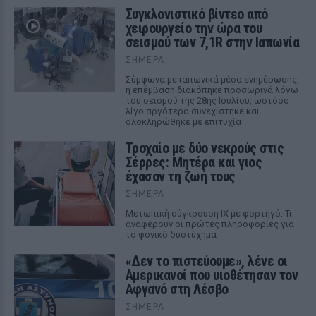
Συγκλονιστικό βίντεο από
χειρουργείο την ώρα του
σεισμού των 7,1R στην Ιαπωνία
ΣΉΜΕΡΑ
Σύμφωνα με ιαπωνικά μέσα ενημέρωσης,
η επέμβαση διακόπηκε προσωρινά λόγω
του σεισμού της 28ης Ιουλίου, ωστόσο
λίγο αργότερα συνεχίστηκε και
ολοκληρώθηκε με επιτυχία
Τροχαίο με δύο νεκρούς στις
Σέρρες: Μητέρα και γιος
έχασαν τη ζωή τους
ΣΉΜΕΡΑ
Μετωπική σύγκρουση ΙΧ με φορτηγό: Τι
αναφέρουν οι πρώτες πληροφορίες για
το φονικό δυστύχημα
«Δεν το πιστεύουμε», λένε οι
Αμερικανοί που υιοθέτησαν τον
Αφγανό στη Λέσβο
ΣΉΜΕΡΑ