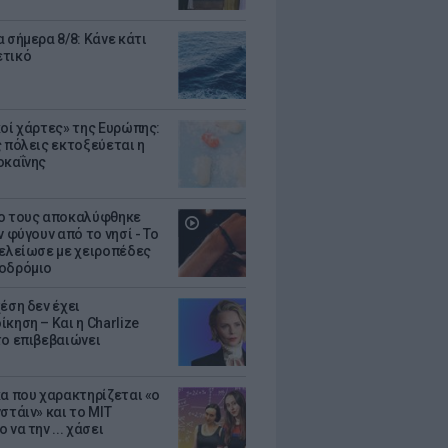
 σήμερα 8/8: Κάνε κάτι
ετικό
κοί χάρτες» της Ευρώπης:
ς πόλεις εκτοξεύεται η
οκαΐνης
ο τους αποκαλύφθηκε
ν φύγουν από το νησί - Το
τελείωσε με χειροπέδες
οδρόμιο
έση δεν έχει
κηση – Και η Charlize
το επιβεβαιώνει
κα που χαρακτηρίζεται «ο
στάιν» και το MIT
 να την ... χάσει