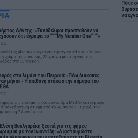
Πότε σ
θυρεοε
ΡΙΑ
να αγν
ρήστος Δάντης: «Συνάδελφοι προσπαθούν να
εχάσουν ότι έγραψα το """"My Number One""""»
ΤΕΣ
συνθέτης μίλησε ανοιχτά για την αχαριστία που βιώνει
ον χώρο της μουσικής, 22 χρόνια μετά τη νίκη της
λάδας στη Eurovision.
εαρός στο λιμάνι του Πειραιά: «Πάω διακοπές
ναν μήνα» ‑ Η απίθανη ατάκα στην κάμερα του
EGA
ΤΕΣ
κάμερα της εκπομπής «Κοινωνία Ώρα MEGA» κατέγραψε
 διασκεδαστική στιγμή από το λιμάνι του Πειραιά, την
ρασκευή 7 Αυγούστου.
 Ελένη Βουλγαράκη ξεσπά για τις φήμες
ωρισμού με τον Ιωαννίδη: «Διασταυρώστε
αμία πληροφορία πριν εκτοξεύσετε τη βλακεία