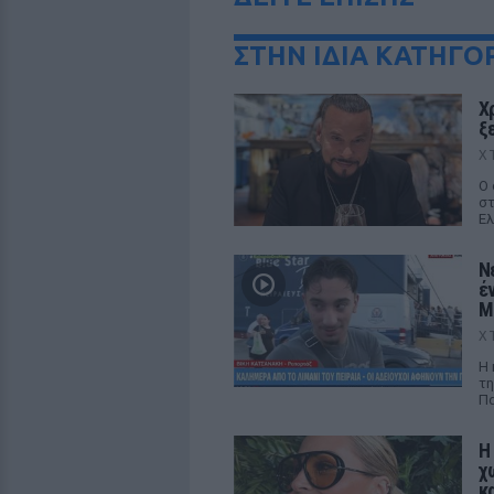
ΣΤΗΝ ΙΔΙΑ ΚΑΤΗΓΟ
Χ
ξ
Χ
Ο 
στ
Ελ
Ν
έ
M
Χ
Η 
τη
Πα
Η
χ
κ