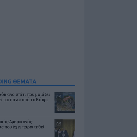
DING ΘΕΜΑΤΑ
κόκκινο σπίτι που μοιάζει
είται πάνω από το Κάπρι
ικός Αμερικανός
ς που έχει παραιτηθεί