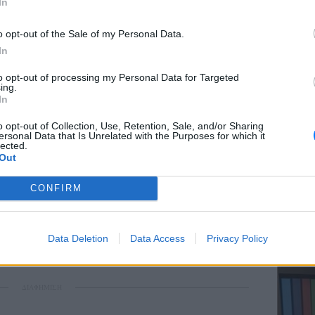
In
o opt-out of the Sale of my Personal Data.
In
ΕΥ ΖΗΝ
to opt-out of processing my Personal Data for Targeted
Ελληνικ
ing.
scramb
In
o opt-out of Collection, Use, Retention, Sale, and/or Sharing
ersonal Data that Is Unrelated with the Purposes for which it
lected.
Out
gr στο
Google News
και μάθετε πρώτοι
τα
CONFIRM
ΚΕΡΔΙΣ
; Τα νέα της ημέρας και ότι σου κάνει κλικ!
Καλοκα
Data Deletion
Data Access
Privacy Policy
τα μεγ
r και στο Instagram
ΔΙΑΦΗΜΙΣΗ