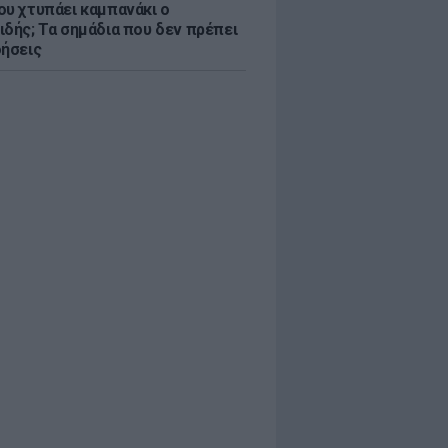
ου χτυπάει καμπανάκι ο
ιδής; Τα σημάδια που δεν πρέπει
οήσεις