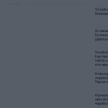
ΔΙΑΦΗΜΙΣΗ
Τα ζώδια
διαφορ
Οι «λευ
Σε ποιε
χρήση κ
Το κόλπ
λίγο πρι
ταξίδι 
στο αερ
Η νέα σχ
συγκατοί
Theron 
Η γυναί
νέος Αϊν
παραλίγο