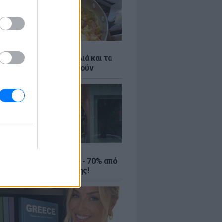
ό γιαούρτι: Μία κουταλιά και τα
led eggs θα απογειωθούν
ΤΕ
ιρινές εκπτώσεις έως - 70% από
αλύτερα eshops ένδυσης!