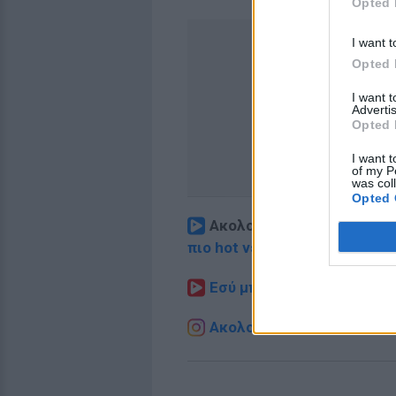
Opted 
I want t
Opted 
I want 
Advertis
Opted 
I want t
of my P
was col
Opted 
Ακολουθήστε το E-Radio.
πιο hot νέα
.
Εσύ μπήκες στο E-Daily.gr
Ακολουθήστε το E-Radio.g