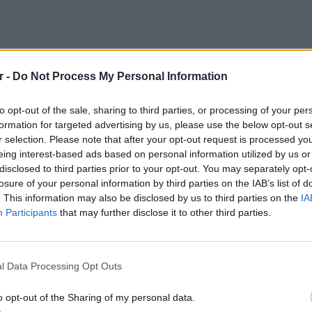
r -
Do Not Process My Personal Information
to opt-out of the sale, sharing to third parties, or processing of your per
formation for targeted advertising by us, please use the below opt-out s
r selection. Please note that after your opt-out request is processed y
eing interest-based ads based on personal information utilized by us or
disclosed to third parties prior to your opt-out. You may separately opt-
losure of your personal information by third parties on the IAB’s list of
διασημότερους καλλιτέχνες παγκοσμίως. Ήταν
. This information may also be disclosed by us to third parties on the
IA
Police μέχρι το 1985, οπότε και ξεκίνησε τη
Participants
that may further disclose it to other third parties.
ικό του όνομα είναι Gordon Matthew Sumner.
POP CU
ου 1951 σε μια πόλη κοντά στο Newcastle.
5 one-h
διάσημ
ών, ασχολείται με τη γιόγκα και έχει εκδώσει
l Data Processing Opt Outs
λο «Βroken Μusic».
o opt-out of the Sharing of my personal data.
ΔΙΑΦΗΜΙΣΗ