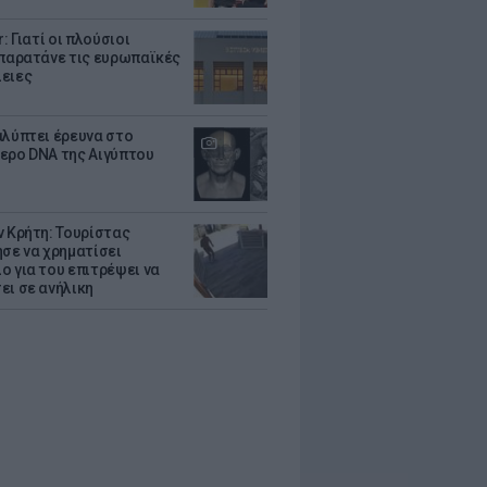
r: Γιατί οι πλούσιοι
 παρατάνε τις ευρωπαϊκές
ειες
αλύπτει έρευνα στο
ερο DNA της Αιγύπτου
ν Κρήτη: Τουρίστας
ησε να χρηματίσει
ο για του επιτρέψει να
ει σε ανήλικη