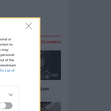
sonal or
ΔΙΑΒΑΣΤΕ ΣΗΜΕΡΑ
ection to
ou may
 personal
out of the
 downstream
B’s List of
LTURE
it wonders που έγιναν ξανά
οι από… ατύχημα