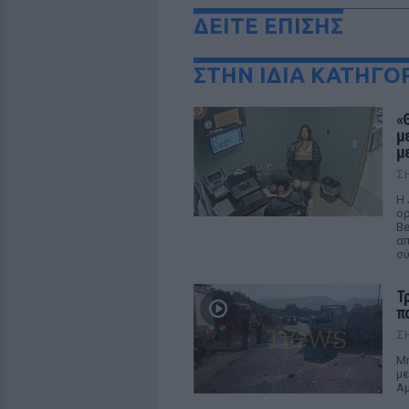
ΔΕΙΤΕ ΕΠΙΣΗΣ
ΣΤΗΝ ΙΔΙΑ ΚΑΤΗΓΟ
«
μ
μ
Σ
Η 
ορ
Be
απ
σ
Τ
π
Σ
Μη
με
Αμ