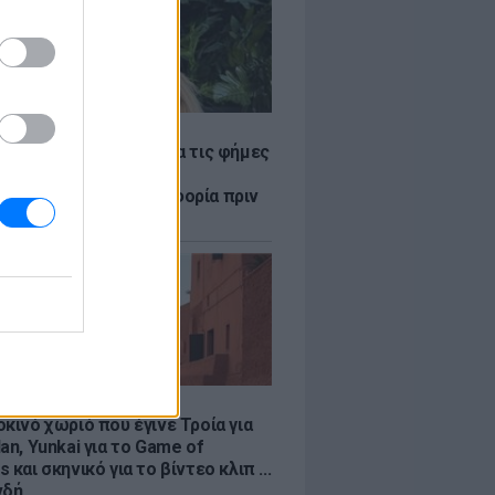
LE
η Βουλγαράκη ξεσπά για τις φήμες
ού με τον Ιωαννίδη:
αυρώστε καμία πληροφορία πριν
ύσετε τη βλακεία σας»
LE
κινό χωριό που έγινε Τροία για
an, Yunkai για το Game of
 και σκηνικό για το βίντεο κλιπ ...
νδή