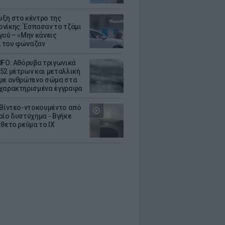
ξη στο κέντρο της
νίκης: Έσπασαν το τζάμι
γού – «Μην κάνεις
 του φώναζαν
UFO: Αθόρυβα τριγωνικά
52 μέτρων και μεταλλική
με ανθρώπινο σώμα στα
χαρακτηρισμένα έγγραφα
 Βίντεο-ντοκουμέντο από
αίο δυστύχημα - Βγήκε
ίθετο ρεύμα το ΙΧ