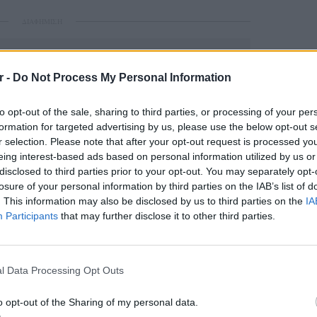
ΔΙΑΦΗΜΙΣΗ
r -
Do Not Process My Personal Information
to opt-out of the sale, sharing to third parties, or processing of your per
formation for targeted advertising by us, please use the below opt-out s
r selection. Please note that after your opt-out request is processed y
eing interest-based ads based on personal information utilized by us or
disclosed to third parties prior to your opt-out. You may separately opt-
losure of your personal information by third parties on the IAB’s list of
. This information may also be disclosed by us to third parties on the
IA
gr στο
Google News
και μάθετε πρώτοι
τα
Participants
that may further disclose it to other third parties.
ΕΙΔΗΣΕΙ
 μπείτε στην
ροή ειδήσεων
του E-Daily.gr
Θερμοπ
εξοικον
l Data Processing Opt Outs
την πο
r και στο Instagram
o opt-out of the Sharing of my personal data.
ΔΙΑΦΗΜΙΣΗ