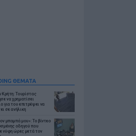
DING ΘΕΜΑΤΑ
ν Κρήτη: Τουρίστας
ησε να χρηματίσει
ο για του επιτρέψει να
ει σε ανήλικη
ον μπαμπά μου»: Το βίντεο
υσμένης οδηγού που
 νύφη ώρες μετά τον