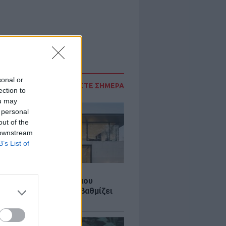
sonal or
ΔΙΑΒΑΣΤΕ ΣΗΜΕΡΑ
ection to
ou may
 personal
out of the
 downstream
B’s List of
Σ
λαστική: Καινοτομία που
ομεί ενέργεια και αναβαθμίζει
ιότητα ζωής