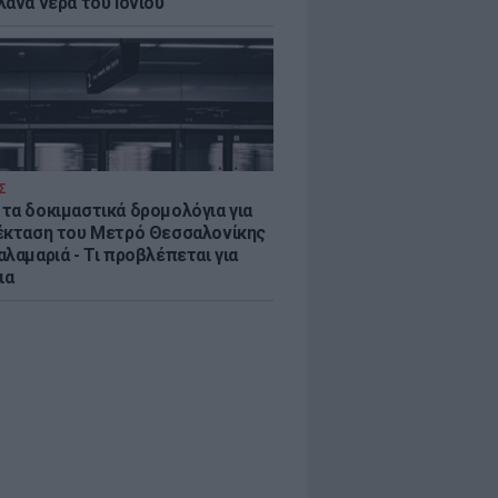
λανα νερά του Ιονίου
Σ
τα δοκιμαστικά δρομολόγια για
έκταση του Μετρό Θεσσαλονίκης
λαμαριά - Τι προβλέπεται για
ια