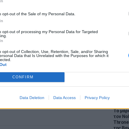
In
o opt-out of the Sale of my Personal Data.
In
to opt-out of processing my Personal Data for Targeted
LIFESTY
ing.
Η Ελέν
In
χωρισμ
«Διαστ
o opt-out of Collection, Use, Retention, Sale, and/or Sharing
ersonal Data that Is Unrelated with the Purposes for which it
εκτοξε
lected.
Out
CONFIRM
Data Deletion
Data Access
Privacy Policy
LIFESTY
Το μαρο
τον Nol
Thrones
της Βα