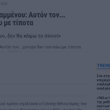
ΤΙΚΗ
μμένου: Αυτόν τον... 
ω με τίποτα
νο, δεν θα κόψω το σχοινί»
ΔΙΑΦΗΜΙΣΗ
TREN
Σοκ στη
επιχείρ
υπάλληλ
ασελγήσ
«Θέλω τ
της μεθ
ικό τρόπο σχολίασε ο Γιάννης Μπουτάρης την
σκότωσε