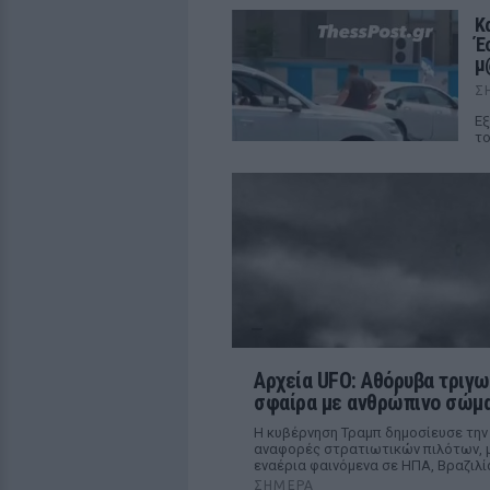
Κ
Έ
μ
Σ
Εξ
το
Αρχεία UFO: Αθόρυβα τριγω
σφαίρα με ανθρώπινο σώμα
Η κυβέρνηση Τραμπ δημοσίευσε την
αναφορές στρατιωτικών πιλότων, μ
εναέρια φαινόμενα σε ΗΠΑ, Βραζιλί
ΣΉΜΕΡΑ