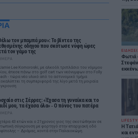
ΡΙΑ
Θέλω τον μπαμπά μου»: Το βίντεο της
εθυσμένης οδηγού που σκότωσε νύφη ώρες
ετά τον γάμο της
ΕΙΔΗΣΕΙ
Φωτιά 
ΉΜΕΡΑ
Στεφάνι
Jamie Lee Komoroski, με αλκοόλ τριπλάσιο του νόμιμου
εκκένω
ίου, έπεσε πάνω στο golf cart των νεόνυμφων στο Folly
ach - τώρα νέο υλικό από το αστυνομικό τμήμα
οκαλύπτει τη συμπεριφορά της λίγο μετά τη μοιραία
ύγκρουση
ροχαίο στις Σέρρες: «Έχασα τη γυναίκα και το
αιδί μου, τα έχασα όλα» ‑ Ο πόνος του πατέρα
ΉΜΕΡΑ
LIFESTY
τέρα 43 ετών και ο 21χρονος γιος της σκοτώθηκαν σε
Η Τατι
τωπική σύγκρουση με φορτηγό στην επαρχιακή οδό
φίπολης – Δράμας, κοντά στην Παλαιοκώμη.
και εν