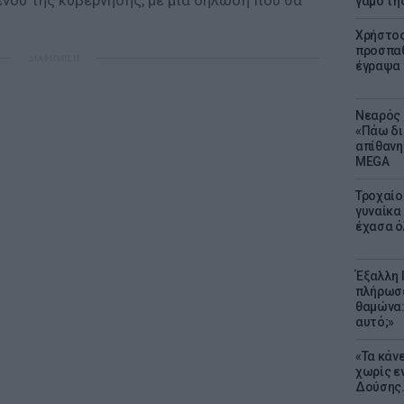
νου της κυβέρνησης, με μία δήλωση που θα
γάμο τη
Χρήστος
προσπαθ
ΔΙΑΦΗΜΙΣΗ
έγραψα τ
Νεαρός 
«Πάω δι
απίθανη
MEGA
Τροχαίο
γυναίκα 
έχασα ό
Έξαλλη 
πλήρωσε
θαμώνα:
αυτό;»
«Τα κάν
χωρίς ε
Δούσης.