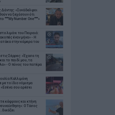
ς
 Δάντης: «Συνάδελφοι
ούν να ξεχάσουν ότι
ο """"My Number One""""»
στο λιμάνι του Πειραιά:
ακοπές έναν μήνα» - Η
 ατάκα στην κάμερα του
 στις Σέρρες: «Έχασα τη
και το παιδί μου, τα
λα» - Ο πόνος του πατέρα
Ιουλία Καλλιμάνη
 με το ίδιο νόμισμα
 «Εσένα σου αρέσει
ετε κάφρους και κτήνη
νσυναίσθηση»: Ο Τάσος
..δικάζει