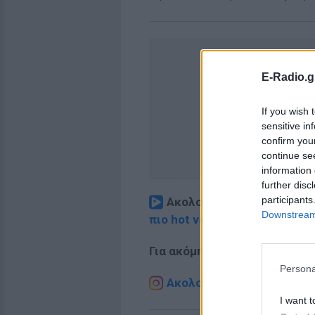
E-Radio.g
If you wish 
sensitive in
confirm you
continue se
information 
further disc
participants
Ακολουθήστε το E-Radio.
Downstream 
πιο hot νέα
.
Για ακόμη περισσότερα
νέα
,
Persona
Ακολουθήστε το E-Radio.g
I want t