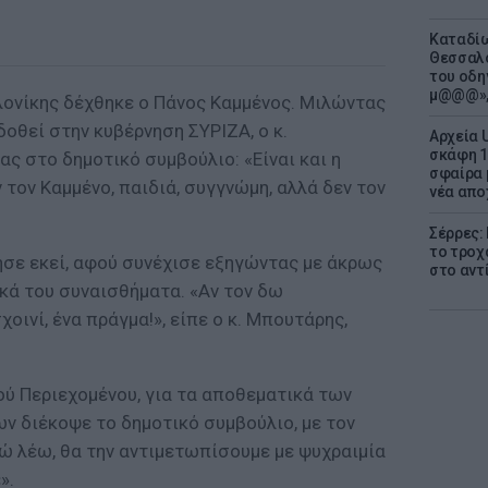
Καταδίω
Θεσσαλο
του οδη
μ@@@»,
ονίκης δέχθηκε ο Πάνος Καμμένος. Μιλώντας
δοθεί στην κυβέρνηση ΣΥΡΙΖΑ, ο κ.
Αρχεία 
σκάφη 1
ς στο δημοτικό συμβούλιο: «Είναι και η
σφαίρα 
 τον Καμμένο, παιδιά, συγγνώμη, αλλά δεν τον
νέα απο
Σέρρες:
το τροχ
σε εκεί, αφού συνέχισε εξηγώντας με άκρως
στο αντ
κά του συναισθήματα. «Αν τον δω
οινί, ένα πράγμα!», είπε ο κ. Μπουτάρης,
ού Περιεχομένου, για τα αποθεματικά των
ων διέκοψε το δημοτικό συμβούλιο, με τον
ώ λέω, θα την αντιμετωπίσουμε με ψυχραιμία
».