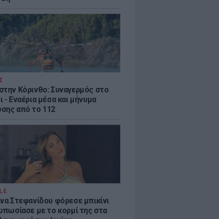
Σ
στην Κόρινθο: Συναγερμός στο
 - Εναέρια μέσα και μήνυμα
σης από το 112
LE
άνα Στεφανίδου φόρεσε μπικίνι
τυπωσίασε με το κορμί της στα