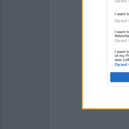
Opted 
I want t
Opted 
I want 
Advertis
Opted 
I want t
of my P
was col
Opted 