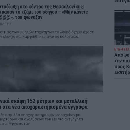
καταγά
αταδίωξη στο κέντρο της Θεσσαλονίκης:
σπασαν το τζάμι του οδηγού – «Μην κάνεις
@@@», του φώναζαν
ΉΜΕΡΑ
αιτίας των υψηλών ταχυτήτων το λευκό όχημα έχασε
ν έλεγχο και καρφώθηκε πάνω σε κολονάκια.
ΕΙΔΗΣΕΙ
Απόψε 
την επ
προς Κα
εισιτήρ
νικά σκάφη 152 μέτρων και μεταλλική
 στα νέα αποχαρακτηρισμένα έγγραφα
 5η παρτίδα αποχαρακτηρισμένων αρχείων με
αρτύρων και αναλύσεων του FBI για ανεξήγητα
α και Αφγανιστάν.