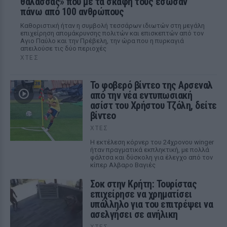
θάλασσας» που με τα σκάφη τους έσωσαν
πάνω από 100 ανθρώπους
Καθοριστική ήταν η συμβολή τεσσάρων ιδιωτών στη μεγάλη
επιχείρηση απομάκρυνσης πολιτών και επισκεπτών από τον
Αγιο Παύλο και την Πρέβελη, την ώρα που η πυρκαγιά
απειλούσε τις δύο περιοχές
ΧΤΕΣ
Το φοβερό βίντεο της Αρσεναλ
από την νέα εντυπωσιακή
ασίστ του Χρήστου Τζόλη, δείτε
βίντεο
ΧΤΕΣ
Η εκτέλεση κόρνερ του 24χρονου winger
ήταν πραγματικά εκπληκτική, με πολλά
φάλτσα και δύσκολη για έλεγχο από τον
κίπερ Αλβαρο Βαγιές
Σοκ στην Κρήτη: Τουρίστας
επιχείρησε να χρηματίσει
υπάλληλο για του επιτρέψει να
ασελγήσει σε ανήλικη
ΧΤΕΣ