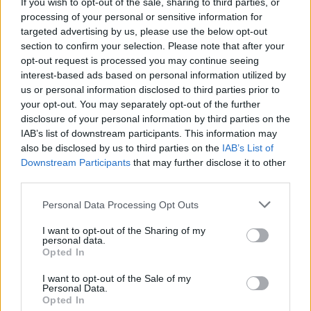
If you wish to opt-out of the sale, sharing to third parties, or
πλέον, είναι δεδομένο πως η στάση των ΗΠΑ στο
processing of your personal or sensitive information for
οικονομικό πρόβλημα της Ελλάδας θα αλλάξει
targeted advertising by us, please use the below opt-out
section to confirm your selection. Please note that after your
άρδην.
opt-out request is processed you may continue seeing
interest-based ads based on personal information utilized by
Το αμερικανικό υπουργείο Οικονομικών θα
us or personal information disclosed to third parties prior to
σταματήσει να παρέχει τη στήριξη που έδινε μέχρι
your opt-out. You may separately opt-out of the further
στιγμής στην ελληνική πλευρά στο πλαίσιο των
disclosure of your personal information by third parties on the
διαπραγματεύσεων με τους δανειστές.
IAB’s list of downstream participants. This information may
also be disclosed by us to third parties on the
IAB’s List of
ΔΙΑΦΗΜΙΣΗ
Downstream Participants
that may further disclose it to other
third parties.
Personal Data Processing Opt Outs
I want to opt-out of the Sharing of my
personal data.
Opted In
I want to opt-out of the Sale of my
Personal Data.
Opted In