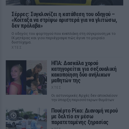
Σέρρες: Συγκλονίζει η κατάθεση του οδηγού –
«Κοίταξα να στρίψω αριστερά για να γλιτώσω,
δεν πρόλαβα»
Ο οδηγός του φορτηγού που ενεπλάκη στη σύγκρουση με το
ΙΧ μητέρας και γιου περιέγραψε πώς έγινε το μοιραίο
δυστύχημα.
ΧΤΕΣ
ΗΠΑ: Δασκάλα χορού
κατηγορείται για σeξουαλική
κακοποίηση δύο ανήλικων
μαθητών της
ΧΤΕΣ
Οι αστυνομικές Αρχές δεν αποκλείουν
την ύπαρξη περισσότερων θυμάτων
Πουέρτο Ρίκο: Διανομή νερού
με δελτίο εν μέσω
παρατεταμένης ξηρασίας