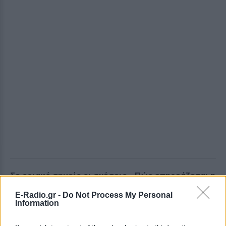
Σε οριακό σημείο οι σχέσεις - Πώς επηρεάζεται η
διαπραγμάτευση
E-Radio.gr -
Do Not Process My Personal
Information
Είναι εμφανές ότι οι σχέσεις των δύο χωρών είναι
πλέον σε οριακό σημείο, ενώ πηγές αναφέρουν ότι,