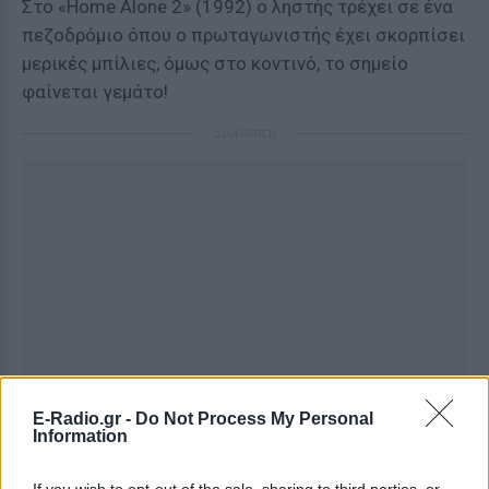
Στο «Home Alone 2» (1992) ο ληστής τρέχει σε ένα
πεζοδρόμιο όπου ο πρωταγωνιστής έχει σκορπίσει
μερικές μπίλιες, όμως στο κοντινό, το σημείο
φαίνεται γεμάτο!
ΔΙΑΦΗΜΙΣΗ
E-Radio.gr -
Do Not Process My Personal
Information
If you wish to opt-out of the sale, sharing to third parties, or