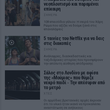
νεοπλουτισμό και παραμένει
επίκαιρη
ΣΉΜΕΡΑ
108 επεισόδια γέλιου: Η σειρά του Χάρη
Ρώμα που αξίζει να δούμε ξανά στις
επαναλήψεις
5 ταινίες του Netflix για να δεις
στις διακοπές
ΣΉΜΕΡΑ
Aνάλαφρες, διασκεδαστικές και
ταξιδιάρικες ιστορίες που προσφέρουν
την απόλυτη αίσθηση απόδρασης
Σάλος στο Λονδίνο με αφίσα
της «Μούμιας» που θύμιζε
νεκρό παιδί ‑ Την απέσυραν από
το μετρό
ΧΤΕΣ
Οι αρμόδιες βρετανικές αρχές έκριναν
ότι το υλικό ήταν ικανό να προκαλέσει
αναστάτωση σε ανήλικους