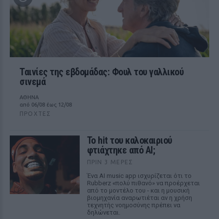
Ταινίες της εβδομάδας: Φουλ του γαλλικού
σινεμά
ΑΘΗΝΑ
από 06/08 έως 12/08
ΠΡΟΧΤΈΣ
Το hit του καλοκαιριού
φτιάχτηκε από AI;
ΠΡΙΝ 3 ΜΈΡΕΣ
Ένα AI music app ισχυρίζεται ότι το
Rubberz «πολύ πιθανό» να προέρχεται
από το μοντέλο του - και η μουσική
βιομηχανία αναρωτιέται αν η χρήση
τεχνητής νοημοσύνης πρέπει να
δηλώνεται.