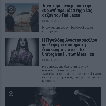
Τι να περιμένουμε από την
αυριανή πρεμιέρα της νέας
σεζόν του Ted Lasso
ΠΡΙΝ 3 ΜΈΡΕΣ
Η πολυαναμενόμενη feelgood σειρά
επιστρέφει
Η Πηνελόπη Αναστασοπούλου
κυκλοφορεί επίσημα τη
διασκευή της στο «The
Unforgiven II» των Metallica
ΠΡΙΝ 4 ΜΈΡΕΣ
Η ερμηνεία της διακρίθηκε στον
παγκόσμιο διαγωνισμό
#GetTheReLoadOut και κυκλοφορεί τώρα
σε όλες τις ψηφιακές πλατφόρμες μέσω
Minos EMI.