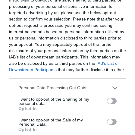
processing of your personal or sensitive information for
targeted advertising by us, please use the below opt-out
section to confirm your selection. Please note that after your
opt-out request is processed you may continue seeing
interest-based ads based on personal information utilized by
us or personal information disclosed to third parties prior to
Ακολουθήστε το E-Radio.gr στο
Google News
your opt-out. You may separately opt-out of the further
και μάθετε πρώτοι
τα πιο hot νέα
.
disclosure of your personal information by third parties on the
IAB’s list of downstream participants. This information may
Εσύ μπήκες στο E-Daily.gr; Τα νέα της ημέρας
also be disclosed by us to third parties on the
IAB’s List of
και ότι σου κάνει κλικ!
Downstream Participants
that may further disclose it to other
third parties.
Ακολουθήστε το E-Radio.gr και στο Instagram
Personal Data Processing Opt Outs
ΔΙΑΦΗΜΙΣΗ
I want to opt-out of the Sharing of my
personal data.
Opted In
I want to opt-out of the Sale of my
Personal Data.
Opted In