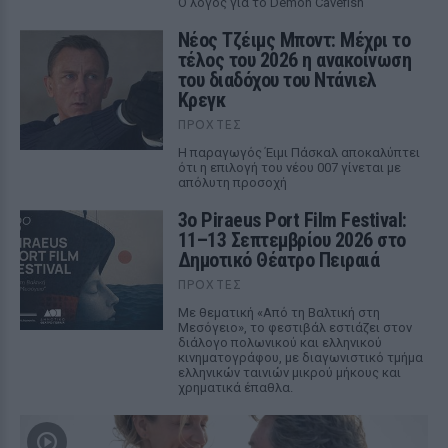
Ο λόγος για το Demon Cavefish
Νέος Τζέιμς Μποντ: Μέχρι το
τέλος του 2026 η ανακοίνωση
του διαδόχου του Ντάνιελ
Κρεγκ
ΠΡΟΧΤΈΣ
Η παραγωγός Έιμι Πάσκαλ αποκαλύπτει
ότι η επιλογή του νέου 007 γίνεται με
απόλυτη προσοχή
3ο Piraeus Port Film Festival:
11–13 Σεπτεμβρίου 2026 στο
Δημοτικό Θέατρο Πειραιά
ΠΡΟΧΤΈΣ
Με θεματική «Από τη Βαλτική στη
Μεσόγειο», το φεστιβάλ εστιάζει στον
διάλογο πολωνικού και ελληνικού
κινηματογράφου, με διαγωνιστικό τμήμα
ελληνικών ταινιών μικρού μήκους και
χρηματικά έπαθλα.