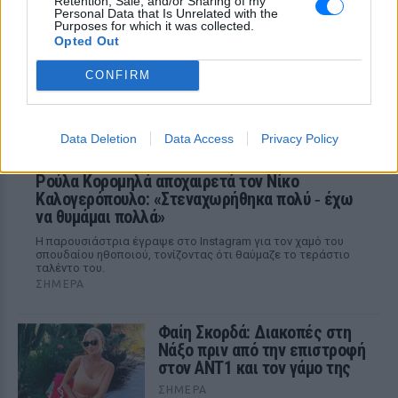
Retention, Sale, and/or Sharing of my
φίλης στο Μπέβερλι Χιλς, σε ένα πάρτι
Personal Data that Is Unrelated with the
που δεν πέρασε απαρατήρητο.
Purposes for which it was collected.
Opted Out
CONFIRM
Data Deletion
Data Access
Privacy Policy
Ρούλα Κορομηλά αποχαιρετά τον Νίκο
Καλογερόπουλο: «Στεναχωρήθηκα πολύ ‑ έχω
να θυμάμαι πολλά»
Η παρουσιάστρια έγραψε στο Instagram για τον χαμό του
σπουδαίου ηθοποιού, τονίζοντας ότι θαύμαζε το τεράστιο
ταλέντο του.
ΣΉΜΕΡΑ
Φαίη Σκορδά: Διακοπές στη
Νάξο πριν από την επιστροφή
στον ΑΝΤ1 και τον γάμο της
ΣΉΜΕΡΑ