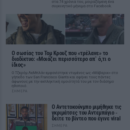
στα 74 χρόνια του, μοιραζόμενη ένα
συγκινητικό μήνυμα στο Facebook.
Ο σωσίας του Τομ Κρουζ που «τρέλανε» το
διαδίκτυο: «Μοιάζει περισσότερο απ` ό,τι ο
ίδιος»
Ο Τζερόμ ΛεΜπλάν εμφανίστηκε ντυμένος ως «Μάβερικ» στο
γήπεδο των San Francisco Giants και αφήνει τους πάντες
άφωνους με την εκπληκτική ομοιότητά του με τον διάσημο
ηθοποιό.
ΣΉΜΕΡΑ
Ο Αντετοκούνμπο μιμήθηκε τις
γκριμάτσες του Αντεμπάγιο ‑
δείτε το βίντεο που έγινε viral
ΣΉΜΕΡΑ