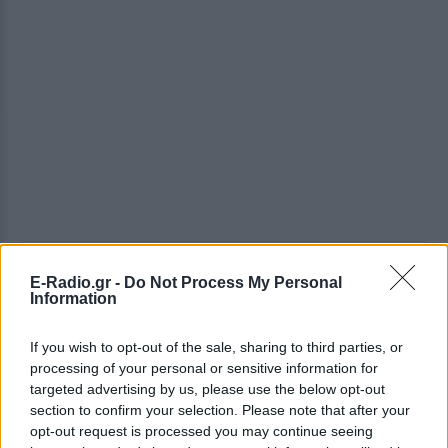
ΔΕΙΤΕ ΕΠΙΣΗΣ
E-Radio.gr -
Do Not Process My Personal
Information
ΣΤΗΝ ΙΔΙΑ ΚΑΤΗΓΟΡΙΑ
If you wish to opt-out of the sale, sharing to third parties, or
processing of your personal or sensitive information for
Ηθοποιός του Χάρι Πότερ
targeted advertising by us, please use the below opt-out
άνοιξε OnlyFans και κερδίζει
section to confirm your selection. Please note that after your
περισσότερα απ` όσα σε όλη
opt-out request is processed you may continue seeing
της την καριέρα στην