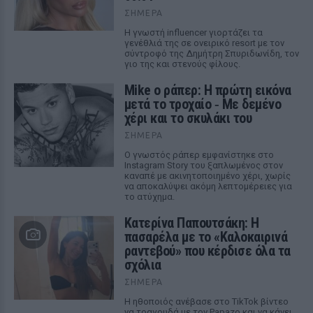
ΣΉΜΕΡΑ
Η γνωστή influencer γιορτάζει τα
γενέθλιά της σε ονειρικό resort με τον
σύντροφό της Δημήτρη Σπυριδωνίδη, τον
γιο της και στενούς φίλους.
Mike ο ράπερ: Η πρώτη εικόνα
μετά το τροχαίο ‑ Με δεμένο
χέρι και το σκυλάκι του
ΣΉΜΕΡΑ
Ο γνωστός ράπερ εμφανίστηκε στο
Instagram Story του ξαπλωμένος στον
καναπέ με ακινητοποιημένο χέρι, χωρίς
να αποκαλύψει ακόμη λεπτομέρειες για
το ατύχημα.
Κατερίνα Παπουτσάκη: Η
πασαρέλα με το «Καλοκαιρινά
ραντεβού» που κέρδισε όλα τα
σχόλια
ΣΉΜΕΡΑ
Η ηθοποιός ανέβασε στο TikTok βίντεο
να τραγουδά με τον Papazo και να κάνει