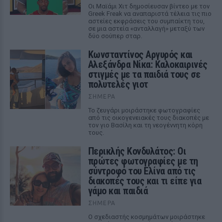
Οι Μαϊάμι Χιτ δημοσίευσαν βίντεο με τον
Greek Freak να αναπαριστά τέλεια τις πιο
αστείες εκφράσεις του συμπαίκτη του,
σε μια αστεία «ανταλλαγή» μεταξύ των
δύο σούπερ σταρ.
Κωνσταντίνος Αργυρός και
Αλεξάνδρα Νίκα: Καλοκαιρινές
στιγμές με τα παιδιά τους σε
πολυτελές γιοτ
ΣΉΜΕΡΑ
Το ζευγάρι μοιράστηκε φωτογραφίες
από τις οικογενειακές τους διακοπές με
τον γιο Βασίλη και τη νεογέννητη κόρη
τους.
Περικλής Κονδυλάτος: Οι
πρώτες φωτογραφίες με τη
σύντροφό του Ελίνα από τις
διακοπές τους και τι είπε για
γάμο και παιδιά
ΣΉΜΕΡΑ
Ο σχεδιαστής κοσμημάτων μοιράστηκε