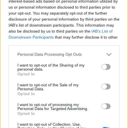
interest-based ads based on personal information utilized by
υποκριτική
us or personal information disclosed to third parties prior to
ΣΉΜΕΡΑ
your opt-out. You may separately opt-out of the further
Η Τζέσι Κέιβ, που υποδυόταν τη
disclosure of your personal information by third parties on the
Λάβεντερ Μπράουν, αποκάλυψε ότι την
IAB’s list of downstream participants. This information may
πρώτη μέρα στην πλατφόρμα εισέπραξε
also be disclosed by us to third parties on the
IAB’s List of
17.500 ευρώ
Downstream Participants
that may further disclose it to other
Μπρίτνεϊ Σπίαρς: Το μπότοξ
third parties.
που την «κατέστρεψε» και η
προειδοποίηση στις γυναίκες
Personal Data Processing Opt Outs
ΣΉΜΕΡΑ
I want to opt-out of the Sharing of my
Η ποπ σταρ μοιράστηκε την άσχημη
personal data.
εμπειρία της σε βίντεο στο Instagram,
Opted In
εξηγώντας ότι η πτώση βλεφάρου που
υπέστη κράτησε περίπου τέσσερις
I want to opt-out of the Sale of my
εβδομάδες.
Personal Data.
Opted In
Χέιλι Μπίμπερ: Η τολμηρή
στιγμή που έγινε viral από το
I want to opt-out of processing my
ροζ πάρτι της Κάιλι Τζένερ
Personal Data for Targeted Advertising.
Opted In
ΣΉΜΕΡΑ
Η ιδρύτρια της Rhode διασκέδασε άνευ
I want to opt-out of Collection, Use,
ορίων στη γενέθλια γιορτή της親ής της