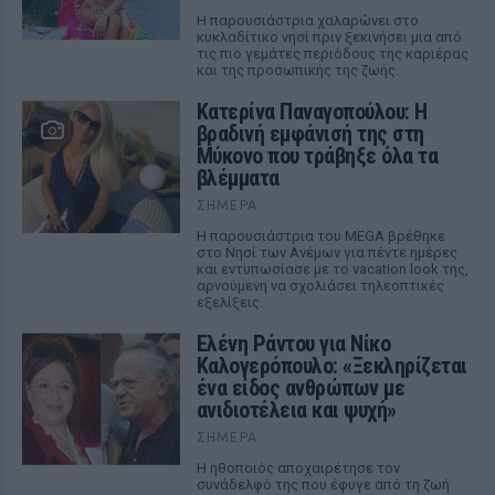
Η παρουσιάστρια χαλαρώνει στο
κυκλαδίτικο νησί πριν ξεκινήσει μια από
τις πιο γεμάτες περιόδους της καριέρας
και της προσωπικής της ζωής.
Κατερίνα Παναγοπούλου: Η
βραδινή εμφάνισή της στη
Μύκονο που τράβηξε όλα τα
βλέμματα
ΣΉΜΕΡΑ
Η παρουσιάστρια του MEGA βρέθηκε
στο Νησί των Ανέμων για πέντε ημέρες
και εντυπωσίασε με το vacation look της,
αρνούμενη να σχολιάσει τηλεοπτικές
εξελίξεις.
Ελένη Ράντου για Νίκο
Καλογερόπουλο: «Ξεκληρίζεται
ένα είδος ανθρώπων με
ανιδιοτέλεια και ψυχή»
ΣΉΜΕΡΑ
Η ηθοποιός αποχαιρέτησε τον
συνάδελφό της που έφυγε από τη ζωή