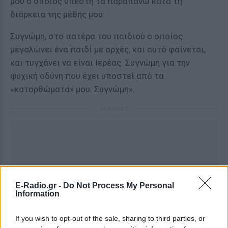
μου ο οποίος υπέστη τα παραπάνω κατά τη
διάρκεια της μέθης μου.
Συγνώμη, στο πατέρα του παιδιού ο οποίος
μεγαλώνει ένα παιδί με αρχές, και αυτό φαίνεται,
και τυγχάνει να είναι Ιερέας. Συγνώμη για την
ψυχική οδύνη που έχει υποστεί από τα
«κατορθώματα» μου. Συγνώμη».
ΔΙΑΦΗΜΙΣΗ
E-Radio.gr -
Do Not Process My Personal
Information
If you wish to opt-out of the sale, sharing to third parties, or