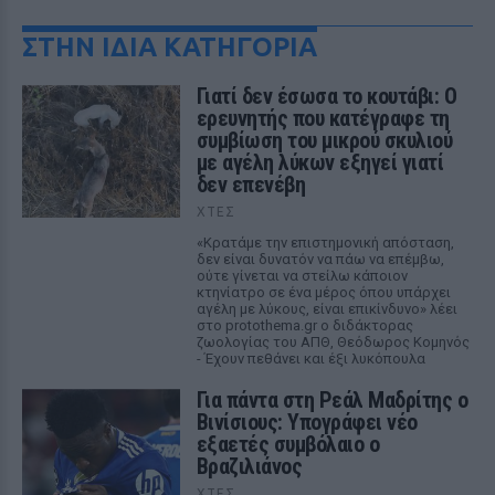
ΣΤΗΝ ΙΔΙΑ ΚΑΤΗΓΟΡΙΑ
Γιατί δεν έσωσα το κουτάβι: Ο
ερευνητής που κατέγραφε τη
συμβίωση του μικρού σκυλιού
με αγέλη λύκων εξηγεί γιατί
δεν επενέβη
ΧΤΕΣ
«Κρατάμε την επιστημονική απόσταση,
δεν είναι δυνατόν να πάω να επέμβω,
ούτε γίνεται να στείλω κάποιον
κτηνίατρο σε ένα μέρος όπου υπάρχει
αγέλη με λύκους, είναι επικίνδυνο» λέει
στο protothema.gr ο διδάκτορας
ζωολογίας του ΑΠΘ, Θεόδωρος Κομηνός
- Έχουν πεθάνει και έξι λυκόπουλα
Για πάντα στη Ρεάλ Μαδρίτης ο
Βινίσιους: Υπογράφει νέο
εξαετές συμβόλαιο ο
Βραζιλιάνος
ΧΤΕΣ