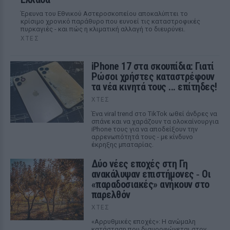
Έρευνα του Εθνικού Αστεροσκοπείου αποκαλύπτει το
κρίσιμο χρονικό παράθυρο που ευνοεί τις καταστροφικές
πυρκαγιές - και πώς η κλιματική αλλαγή το διευρύνει.
ΧΤΕΣ
iPhone 17 στα σκουπίδια: Γιατί
Ρώσοι χρήστες καταστρέφουν
τα νέα κινητά τους ... επίτηδες!
ΧΤΕΣ
Ένα viral trend στο TikTok ωθεί άνδρες να
σπάνε και να χαράζουν τα ολοκαίνουργια
iPhone τους για να αποδείξουν την
αρρενωπότητά τους - με κίνδυνο
έκρηξης μπαταρίας.
Δύο νέες εποχές στη Γη
ανακάλυψαν επιστήμονες ‑ Oι
«παραδοσιακές» ανήκουν στο
παρελθόν
ΧΤΕΣ
«Αρρυθμικές εποχές»: Η ανώμαλη
κατάσταση που διαμορφώνεται στον