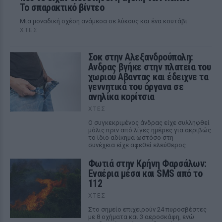
Το σπαρακτικό βίντεο
Μια μοναδική σχέση ανάμεσα σε λύκους και ένα κουτάβι
ΧΤΕΣ
Σοκ στην Αλεξανδρούπολη:
Ανδρας βγήκε στην πλατεία του
χωριού Αβαντας και έδειχνε τα
γεννητικά του όργανα σε
ανηλίκα κορίτσια
ΧΤΕΣ
Ο συγκεκριμένος άνδρας είχε συλληφθεί
μόλις πριν από λίγες ημέρες για ακριβώς
το ίδιο αδίκημα ωστόσο στη
συνέχεια είχε αφεθεί ελεύθερος
Φωτιά στην Κρήνη Φαρσάλων:
Εναέρια μέσα και SMS από το
112
ΧΤΕΣ
Στο σημείο επιχειρούν 24 πυροσβέστες
με 8 οχήματα και 3 αεροσκάφη, ενώ