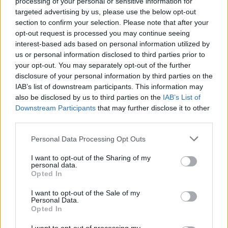
processing of your personal or sensitive information for
targeted advertising by us, please use the below opt-out
section to confirm your selection. Please note that after your
opt-out request is processed you may continue seeing
interest-based ads based on personal information utilized by
us or personal information disclosed to third parties prior to
your opt-out. You may separately opt-out of the further
disclosure of your personal information by third parties on the
IAB’s list of downstream participants. This information may
also be disclosed by us to third parties on the
IAB’s List of
Downstream Participants
that may further disclose it to other
Ακολουθήστε το E-Radio.gr στο
Google News
third parties.
και μάθετε πρώτοι
τα πιο hot νέα
.
Personal Data Processing Opt Outs
Για ακόμη περισσότερα
νέα
, μπείτε στην
ροή
I want to opt-out of the Sharing of my
ειδήσεων
του E-Daily.gr
personal data.
Opted In
Ακολουθήστε το E-Radio.gr και στο Instagram
I want to opt-out of the Sale of my
Personal Data.
ΔΙΑΦΗΜΙΣΗ
Opted In