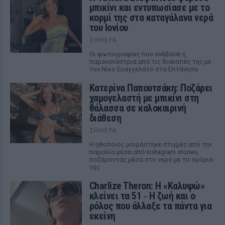
μπικίνι και εντυπωσίασε με το
κορμί της στα καταγάλανα νερά
του Ιονίου
ΣΉΜΕΡΑ
Οι φωτογραφίες που ανέβασε η
παρουσιάστρια από τις διακοπές της με
τον Νίκο Ευαγγελάτο στα Επτάνησα
Κατερίνα Παπουτσάκη: Ποζάρει
χαμογελαστή με μπικίνι στη
θάλασσα σε καλοκαιρινή
διάθεση
ΣΉΜΕΡΑ
Η ηθοποιός μοιράστηκε στιγμές από την
παραλία μέσα από Instagram stories,
ποζάροντας μέσα στο νερό με τα αγόρια
της
Charlize Theron: Η «Καλυψώ»
κλείνει τα 51 ‑ H ζωή και ο
ρόλος που άλλαξε τα πάντα για
εκείνη