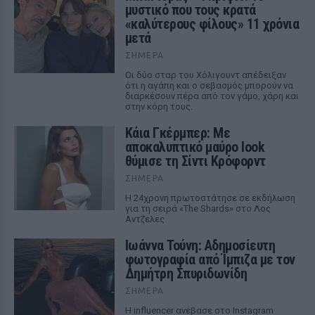
μυστικό που τους κρατά
«καλύτερους φίλους» 11 χρόνια
μετά
ΣΉΜΕΡΑ
Οι δύο σταρ του Χόλιγουντ απέδειξαν
ότι η αγάπη και ο σεβασμός μπορούν να
διαρκέσουν πέρα από τον γάμο, χάρη και
στην κόρη τους.
Κάια Γκέρμπερ: Με
αποκαλυπτικό μαύρο look
θύμισε τη Σίντι Κρόφορντ
ΣΉΜΕΡΑ
Η 24χρονη πρωτοστάτησε σε εκδήλωση
για τη σειρά «The Shards» στο Λος
Αντζελες
Ιωάννα Τούνη: Αδημοσίευτη
φωτογραφία από Ίμπιζα με τον
Δημήτρη Σπυριδωνίδη
ΣΉΜΕΡΑ
Η influencer ανέβασε στο Instagram