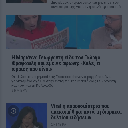
throwback στιγμιότυπο και ρώτησε τον
σύντροφό της για τον φετινό προορισμό
Η Μαριάννα Γεωργαντή είδε τον Γιώργο
Φραγκούλη και έμεινε άφωνη: «Καλέ, τι
ωραίος που είναι»
Οι τίτλοι της εφημερίδας Espresso έγιναν αφορμή για ένα
χαριτωμένο σχόλιο στην εκπομπή της Μαριάννας Γεωργαντή
και του Γιάννη Κολοκυθά
ΣΉΜΕΡΑ
Viral η παρουσιάστρια που
αποκοιμήθηκε κατά τη διάρκεια
δελτίου ειδήσεων
ΣΉΜΕΡΑ