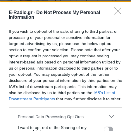
προσπαθούν να ξεχάσουν ότι
έγραψα το """"My Number
E-Radio.gr -
Do Not Process My Personal
One""""»
Information
ΣΉΜΕΡΑ
Ο συνθέτης μίλησε ανοιχτά για την
If you wish to opt-out of the sale, sharing to third parties, or
αχαριστία που βιώνει στον χώρο της
processing of your personal or sensitive information for
μουσικής, 22 χρόνια μετά τη νίκη της
targeted advertising by us, please use the below opt-out
Ελλάδας στη Eurovision.
section to confirm your selection. Please note that after your
Νεαρός στο λιμάνι του Πειραιά:
opt-out request is processed you may continue seeing
«Πάω διακοπές έναν μήνα» ‑ Η
interest-based ads based on personal information utilized by
απίθανη ατάκα στην κάμερα του
us or personal information disclosed to third parties prior to
MEGA
your opt-out. You may separately opt-out of the further
ΣΉΜΕΡΑ
disclosure of your personal information by third parties on the
IAB’s list of downstream participants. This information may
Η κάμερα της εκπομπής «Κοινωνία Ώρα
MEGA» κατέγραψε τη διασκεδαστική
also be disclosed by us to third parties on the
IAB’s List of
στιγμή από το λιμάνι του Πειραιά, την
Downstream Participants
that may further disclose it to other
Παρασκευή 7 Αυγούστου.
third parties.
Η Ελένη Βουλγαράκη ξεσπά για
τις φήμες χωρισμού με τον
Personal Data Processing Opt Outs
Ιωαννίδη: «Διασταυρώστε
I want to opt-out of the Sharing of my
καμία πληροφορία πριν