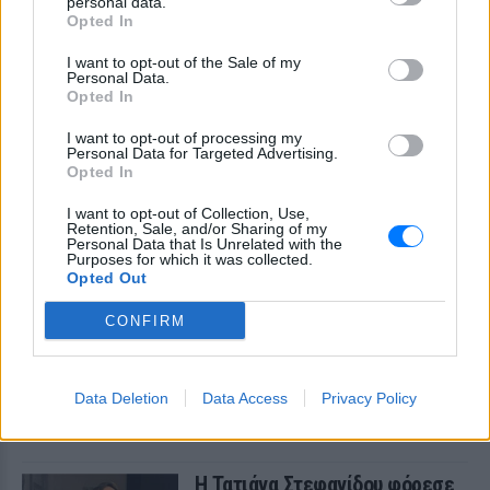
personal data.
εκτοξεύσετε τη βλακεία σας»
Opted In
ΣΉΜΕΡΑ
I want to opt-out of the Sale of my
Η παραγωγός ραδιοφώνου ανάρτησε
Personal Data.
story στο Instagram για να διαψεύσει όσα
Opted In
κυκλοφορούν για την ερωτική της ζωή
I want to opt-out of processing my
Personal Data for Targeted Advertising.
Opted In
I want to opt-out of Collection, Use,
Retention, Sale, and/or Sharing of my
Personal Data that Is Unrelated with the
Purposes for which it was collected.
Το μαροκινό χωριό που έγινε Τροία για τον
Opted Out
Nolan, Yunkai για το Game of Thrones και
CONFIRM
σκηνικό για το βίντεο κλιπ ... της Βανδή
Από το «Lawrence of Arabia» και το Game of Thrones μέχρι
την «Οδύσσεια» του Christopher Nolan, το οχυρωμένο χωριό
Αΐτ Μπεν Χαντού έχει φιλοξενήσει πάνω από έξι δεκαετίες
Data Deletion
Data Access
Privacy Policy
κινηματογραφικής ιστορίας
ΣΉΜΕΡΑ
Η Τατιάνα Στεφανίδου φόρεσε