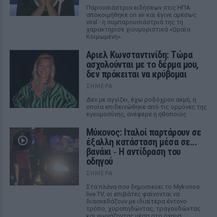
Παρουσιάστρια ειδήσεων στις ΗΠΑ
αποκοιμήθηκε on air και έγινε αμέσως
viral - η συμπαρουσιάστριά της τη
χαρακτήρισε χιουμοριστικά «Ωραία
Κοιμωμένη».
Αριελ Κωνσταντινίδη: Τώρα
ασχολούνται με το δέρμα μου,
δεν πρόκειται να κρύβομαι
ΣΉΜΕΡΑ
Δεν με αγγίζει, έχω ροδόχρου ακμή, η
οποία επιδεινώθηκε από τις ορμόνες της
εγκυμοσύνης, ανέφερε η ηθοποιός
Μύκονος: Ιταλοί παρτάρουν σε
έξαλλη κατάσταση μέσα σε...
βανάκι ‑ Η αντίδραση του
οδηγού
ΣΉΜΕΡΑ
Στα πλάνα που δημοσιεύει το Mykonos
live TV, οι επιβάτες φαίνονται να
διασκεδάζουν με ιδιαίτερα έντονο
τρόπο, χοροπηδώντας, τραγουδώντας
και φωνάζοντας μέσα στο όχημα