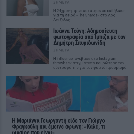
ΣΉΜΕΡΑ
Η 24χρονη πρωτοστάτησε σε εκδήλωση
για τη σειρά «The Shards» στο Λος
Αντζελες
Ιωάννα Τούνη: Αδημοσίευτη
φωτογραφία από Ίμπιζα με τον
Δημήτρη Σπυριδωνίδη
ΣΉΜΕΡΑ
Η influencer ανέβασε στο Instagram
throwback στιγμιότυπο και ρώτησε τον
σύντροφό της για τον φετινό προορισμό
Η Μαριάννα Γεωργαντή είδε τον Γιώργο
Φραγκούλη και έμεινε άφωνη: «Καλέ, τι
ωραίος που είναι»