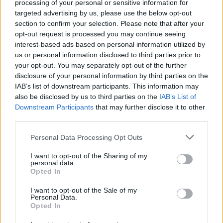
processing of your personal or sensitive information for
targeted advertising by us, please use the below opt-out
section to confirm your selection. Please note that after your
opt-out request is processed you may continue seeing
ΔΕΙΤΕ ΕΠΙΣΗΣ
interest-based ads based on personal information utilized by
us or personal information disclosed to third parties prior to
your opt-out. You may separately opt-out of the further
ΣΤΗΝ ΙΔΙΑ ΚΑΤΗΓΟΡΙΑ
disclosure of your personal information by third parties on the
IAB’s list of downstream participants. This information may
Χρήστος Δάντης: «Συνάδελφοι
also be disclosed by us to third parties on the
IAB’s List of
προσπαθούν να ξεχάσουν ότι
Downstream Participants
that may further disclose it to other
έγραψα το """"My Number
third parties.
One""""»
Personal Data Processing Opt Outs
ΣΉΜΕΡΑ
Ο συνθέτης μίλησε ανοιχτά για την
I want to opt-out of the Sharing of my
αχαριστία που βιώνει στον χώρο της
personal data.
μουσικής, 22 χρόνια μετά τη νίκη της
Opted In
Ελλάδας στη Eurovision.
I want to opt-out of the Sale of my
Νεαρός στο λιμάνι του Πειραιά:
Personal Data.
«Πάω διακοπές έναν μήνα» ‑ Η
Opted In
απίθανη ατάκα στην κάμερα του