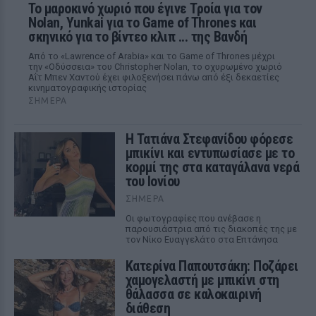
Το μαροκινό χωριό που έγινε Τροία για τον
Nolan, Yunkai για το Game of Thrones και
σκηνικό για το βίντεο κλιπ ... της Βανδή
Από το «Lawrence of Arabia» και το Game of Thrones μέχρι
την «Οδύσσεια» του Christopher Nolan, το οχυρωμένο χωριό
Αΐτ Μπεν Χαντού έχει φιλοξενήσει πάνω από έξι δεκαετίες
κινηματογραφικής ιστορίας
ΣΉΜΕΡΑ
Η Τατιάνα Στεφανίδου φόρεσε
μπικίνι και εντυπωσίασε με το
κορμί της στα καταγάλανα νερά
του Ιονίου
ΣΉΜΕΡΑ
Οι φωτογραφίες που ανέβασε η
παρουσιάστρια από τις διακοπές της με
τον Νίκο Ευαγγελάτο στα Επτάνησα
Κατερίνα Παπουτσάκη: Ποζάρει
χαμογελαστή με μπικίνι στη
θάλασσα σε καλοκαιρινή
διάθεση