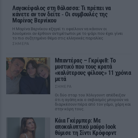
Λαγοκέφαλος στη θάλασσα: Τι πρέπει να
κάνετε αν τον δείτε ‑ Οι συμβουλές της
Μαρίνας Βερνίκου
Η Μαρίνα Βερνίκου εξηγεί τι οφείλουν να κάνουν οι
λουόμενοι αν έρθουν αντιμέτωποι με το ψάρι που έχει γίνει
το πιο συζητημένο θέμα στις ελληνικές παραλίες
ΣΉΜΕΡΑ
Μπαντέρας – Γκρίφιθ: Το
μυστικό που τους κρατά
«καλύτερους φίλους» 11 χρόνια
μετά
ΣΉΜΕΡΑ
Οι δύο σταρ του Χόλιγουντ απέδειξαν
ότι η αγάπη και ο σεβασμός μπορούν να
διαρκέσουν πέρα από τον γάμο, χάρη και
στην κόρη τους.
Κάια Γκέρμπερ: Με
αποκαλυπτικό μαύρο look
θύμισε τη Σίντι Κρόφορντ