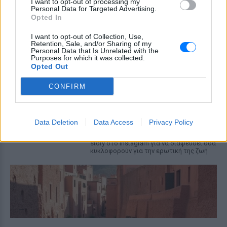
MEGA
I want to opt-out of processing my
Personal Data for Targeted Advertising.
ΣΉΜΕΡΑ
Opted In
Η κάμερα της εκπομπής «Κοινωνία Ώρα
MEGA» κατέγραψε τη διασκεδαστική
I want to opt-out of Collection, Use,
στιγμή από το λιμάνι του Πειραιά, την
Retention, Sale, and/or Sharing of my
Παρασκευή 7 Αυγούστου.
Personal Data that Is Unrelated with the
Purposes for which it was collected.
Opted Out
Η Ελένη Βουλγαράκη ξεσπά για
τις φήμες χωρισμού με τον
CONFIRM
Ιωαννίδη: «Διασταυρώστε
καμία πληροφορία πριν
εκτοξεύσετε τη βλακεία σας»
Data Deletion
ΣΉΜΕΡΑ
Data Access
Privacy Policy
Η παραγωγός ραδιοφώνου ανάρτησε
story στο Instagram για να διαψεύσει όσα
κυκλοφορούν για την ερωτική της ζωή