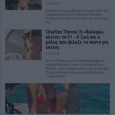
ΣΉΜΕΡΑ
Η ηθοποιός μοιράστηκε στιγμές από την
παραλία μέσα από Instagram stories,
ποζάροντας μέσα στο νερό με τα αγόρια
της
Charlize Theron: Η «Καλυψώ»
κλείνει τα 51 ‑ H ζωή και ο
ρόλος που άλλαξε τα πάντα για
εκείνη
ΣΉΜΕΡΑ
Από το Όσκαρ για το Monster μέχρι τη
μυθική Καλυψώ στην «Οδύσσεια» του
Νόλαν - η Νοτιοαφρικανή σταρ γιορτάζει
51 χρόνια ζωής και μια καριέρα χωρίς
στερεότυπα.