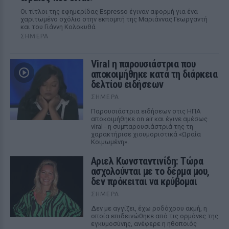
Οι τίτλοι της εφημερίδας Espresso έγιναν αφορμή για ένα
χαριτωμένο σχόλιο στην εκπομπή της Μαριάννας Γεωργαντή
και του Γιάννη Κολοκυθά
ΣΉΜΕΡΑ
Viral η παρουσιάστρια που
αποκοιμήθηκε κατά τη διάρκεια
δελτίου ειδήσεων
ΣΉΜΕΡΑ
Παρουσιάστρια ειδήσεων στις ΗΠΑ
αποκοιμήθηκε on air και έγινε αμέσως
viral - η συμπαρουσιάστριά της τη
χαρακτήρισε χιουμοριστικά «Ωραία
Κοιμωμένη».
Αριελ Κωνσταντινίδη: Τώρα
ασχολούνται με το δέρμα μου,
δεν πρόκειται να κρύβομαι
ΣΉΜΕΡΑ
Δεν με αγγίζει, έχω ροδόχρου ακμή, η
οποία επιδεινώθηκε από τις ορμόνες της
εγκυμοσύνης, ανέφερε η ηθοποιός