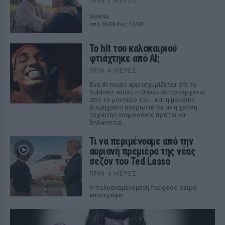
ΠΡΙΝ 3 ΜΈΡΕΣ
ΑΘΗΝΑ
από 06/08 έως 12/08
Το hit του καλοκαιριού
φτιάχτηκε από AI;
ΠΡΙΝ 4 ΜΈΡΕΣ
Ένα AI music app ισχυρίζεται ότι το
Rubberz «πολύ πιθανό» να προέρχεται
από το μοντέλο του - και η μουσική
βιομηχανία αναρωτιέται αν η χρήση
τεχνητής νοημοσύνης πρέπει να
δηλώνεται.
Τι να περιμένουμε από την
αυριανή πρεμιέρα της νέας
σεζόν του Ted Lasso
ΠΡΙΝ 4 ΜΈΡΕΣ
Η πολυαναμενόμενη feelgood σειρά
επιστρέφει