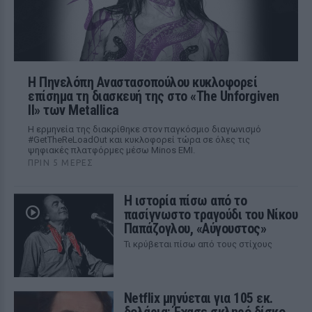
Η Πηνελόπη Αναστασοπούλου κυκλοφορεί
επίσημα τη διασκευή της στο «The Unforgiven
II» των Metallica
Η ερμηνεία της διακρίθηκε στον παγκόσμιο διαγωνισμό
#GetTheReLoadOut και κυκλοφορεί τώρα σε όλες τις
ψηφιακές πλατφόρμες μέσω Minos EMI.
ΠΡΙΝ 5 ΜΈΡΕΣ
Η ιστορία πίσω από το
πασίγνωστο τραγούδι του Νίκου
Παπάζογλου, «Αύγουστος»
Τι κρύβεται πίσω από τους στίχους
Netflix μηνύεται για 105 εκ.