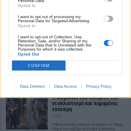
Personal Data.
Opted In
I want to opt-out of processing my
Personal Data for Targeted Advertising.
ΔΕΙΤΕ ΕΠΙΣΗΣ
Opted In
I want to opt-out of Collection, Use,
ΣΤΗΝ ΙΔΙΑ ΚΑΤΗΓΟΡΙΑ
Retention, Sale, and/or Sharing of my
Personal Data that Is Unrelated with the
Purposes for which it was collected.
5 one‑hit wonders που έγιναν
Opted Out
ξανά διάσημοι από… ατύχημα
ΣΉΜΕΡΑ
CONFIRM
Η τύχη δεν προβλέπεται, αλλά όταν
χαμογελάσει, αποδεικνύει ότι ορισμένα
τραγούδια έχουν πολύ περισσότερες
Data Deletion
Data Access
Privacy Policy
«ζωές» από όσες νομίζαμε
Η κωμωδία που σατίρισε τον
νεοπλουτισμό και παραμένει
επίκαιρη
ΧΤΕΣ
108 επεισόδια γέλιου: Η σειρά του Χάρη
Ρώμα που αξίζει να δούμε ξανά στις