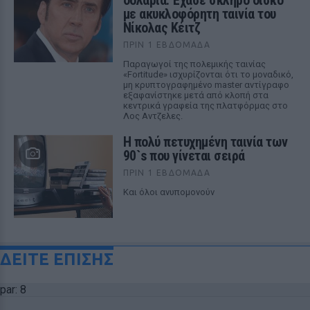
δολάρια: Έχασε σκληρό δίσκο
με ακυκλοφόρητη ταινία του
Νίκολας Κέιτζ
ΠΡΙΝ 1 ΕΒΔΟΜΆΔΑ
Παραγωγοί της πολεμικής ταινίας
«Fortitude» ισχυρίζονται ότι το μοναδικό,
μη κρυπτογραφημένο master αντίγραφο
εξαφανίστηκε μετά από κλοπή στα
κεντρικά γραφεία της πλατφόρμας στο
Λος Αντζελες.
Η πολύ πετυχημένη ταινία των
90`s που γίνεται σειρά
ΠΡΙΝ 1 ΕΒΔΟΜΆΔΑ
Και όλοι ανυπομονούν
ΔΕΙΤΕ ΕΠΙΣΗΣ
par: 8