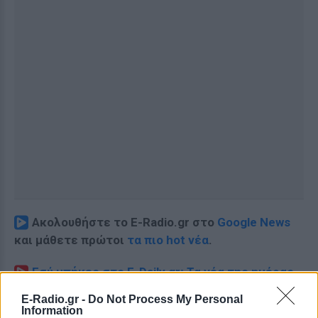
Ακολουθήστε το E-Radio.gr στο
Google News
και μάθετε πρώτοι
τα πιο hot νέα
.
Εσύ μπήκες στο E-Daily.gr; Τα νέα της ημέρας
και ότι σου κάνει κλικ!
E-Radio.gr -
Do Not Process My Personal
Information