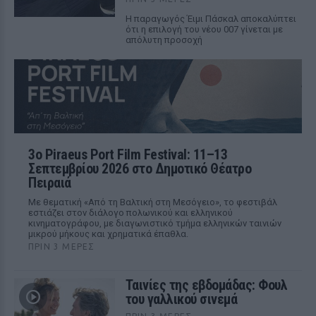
Η παραγωγός Έιμι Πάσκαλ αποκαλύπτει
ότι η επιλογή του νέου 007 γίνεται με
απόλυτη προσοχή
3ο Piraeus Port Film Festival: 11–13
Σεπτεμβρίου 2026 στο Δημοτικό Θέατρο
Πειραιά
Με θεματική «Από τη Βαλτική στη Μεσόγειο», το φεστιβάλ
εστιάζει στον διάλογο πολωνικού και ελληνικού
κινηματογράφου, με διαγωνιστικό τμήμα ελληνικών ταινιών
μικρού μήκους και χρηματικά έπαθλα.
ΠΡΙΝ 3 ΜΈΡΕΣ
Ταινίες της εβδομάδας: Φουλ
του γαλλικού σινεμά