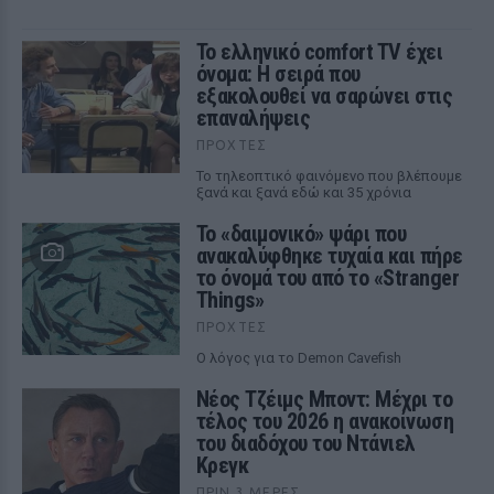
Το ελληνικό comfort TV έχει
όνομα: Η σειρά που
εξακολουθεί να σαρώνει στις
επαναλήψεις
ΠΡΟΧΤΈΣ
Το τηλεοπτικό φαινόμενο που βλέπουμε
ξανά και ξανά εδώ και 35 χρόνια
Το «δαιμονικό» ψάρι που
ανακαλύφθηκε τυχαία και πήρε
το όνομά του από το «Stranger
Things»
ΠΡΟΧΤΈΣ
Ο λόγος για το Demon Cavefish
Νέος Τζέιμς Μποντ: Μέχρι το
τέλος του 2026 η ανακοίνωση
του διαδόχου του Ντάνιελ
Κρεγκ
ΠΡΙΝ 3 ΜΈΡΕΣ