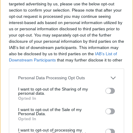
targeted advertising by us, please use the below opt-out
section to confirm your selection. Please note that after your
opt-out request is processed you may continue seeing
ΔΕΙΤΕ ΕΠΙΣΗΣ
interest-based ads based on personal information utilized by
us or personal information disclosed to third parties prior to
ΣΤΗΝ ΙΔΙΑ ΚΑΤΗΓΟΡΙΑ
your opt-out. You may separately opt-out of the further
disclosure of your personal information by third parties on the
Γιατί τα κομπλιμέντα σε
IAB’s list of downstream participants. This information may
φέρνουν σε δύσκολη θέση (και
also be disclosed by us to third parties on the
IAB’s List of
τι λέει η ψυχολογία)
Downstream Participants
that may further disclose it to other
third parties.
ΣΉΜΕΡΑ
Από πού ξεκινά η αμηχανία όταν σε
Personal Data Processing Opt Outs
επαινούν
I want to opt-out of the Sharing of my
3 σημάδια πως χρειάζεσαι
personal data.
βιταμίνη D
Opted In
ΣΉΜΕΡΑ
I want to opt-out of the Sale of my
Το σώμα σου σου στέλνει μηνύματα… το
Personal Data.
θέμα είναι αν τα ακούς
Opted In
I want to opt-out of processing my