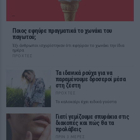
Ποιος εφηύρε πραγματικά το χωνάκι του
παγωτού;
Έξι άνθρωποι ισχυρίστηκαν ότι εφηύραν το χωνάκι την ίδια
ημέρα
ΠΡΟΧΤΈΣ
Τα ιδανικά ρούχα για να
παραμένουμε δροσεροί μέσα
στη ζέστη
ΠΡΟΧΤΈΣ
To καλοκαίρι έχει ειδικά γούστα
Γιατί γεμίζουμε σπυράκια στις
διακοπές και πώς θα τα
προλάβεις
ΠΡΙΝ 3 ΜΈΡΕΣ