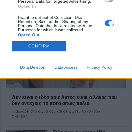
Χαμηλός σίδηρος; Τα 4 σημάδια
Personal Data for Targeted Advertising.
που δεν πρέπει ποτέ να
Opted In
αγνοήσετε
I want to opt-out of Collection, Use,
ΣΉΜΕΡΑ
Retention, Sale, and/or Sharing of my
Personal Data that Is Unrelated with the
Τι πρέπει να προσέχετε στον οργανισμό
Purposes for which it was collected.
Opted Out
CONFIRM
Data Deletion
Data Access
Privacy Policy
Δεν είναι η ιδέα σου: Αυτός είναι ο λόγος που
δεν αντέχεις το ποτό όπως παλιά
Τι αλλάζει στο σώμα σου και σε ‘ρίχνει’ το αλκοόλ
ΣΉΜΕΡΑ