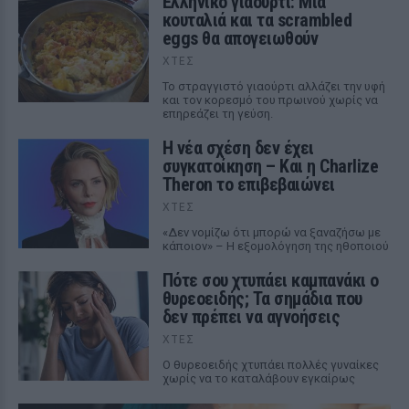
Ελληνικό γιαούρτι: Μία
κουταλιά και τα scrambled
eggs θα απογειωθούν
ΧΤΕΣ
Το στραγγιστό γιαούρτι αλλάζει την υφή
και τον κορεσμό του πρωινού χωρίς να
επηρεάζει τη γεύση.
Η νέα σχέση δεν έχει
συγκατοίκηση – Και η Charlize
Theron το επιβεβαιώνει
ΧΤΕΣ
«Δεν νομίζω ότι μπορώ να ξαναζήσω με
κάποιον» – Η εξομολόγηση της ηθοποιού
Πότε σου χτυπάει καμπανάκι ο
θυρεοειδής; Τα σημάδια που
δεν πρέπει να αγνοήσεις
ΧΤΕΣ
Ο θυρεοειδής χτυπάει πολλές γυναίκες
χωρίς να το καταλάβουν εγκαίρως