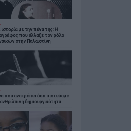
Α
ιστορία με την πένα της: Η
ογράφος που άλλαξε τον ρόλο
ναικών στην Παλαιστίνη
Α
να που ανατρέπει όσα πιστεύαμε
ν ανθρώπινη δημιουργικότητα