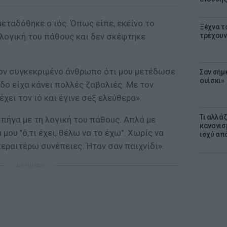
εταδόθηκε ο ιός. Όπως είπε, εκείνο το
Ξέχνα τ
 λογική του πάθους και δεν σκέφτηκε
τρέχουν
ον συγκεκριμένο άνθρωπο ότι μου μετέδωσε
Σαν σήμ
ουίσκι»
ίοδο είχα κάνει πολλές ζαβολιές. Με τον
έχει τον ιό και έγινε σeξ ελεύθερα».
Τι αλλά
 πήγα με τη λογική του πάθους. Απλά με
κανονισ
 μου "ό,τι έχει, θέλω να το έχω". Χωρίς να
ισχύ απ
εραιτέρω συνέπειες. Ήταν σαν παιχνίδι».
ΔΙΑΦΗΜΙΣΗ