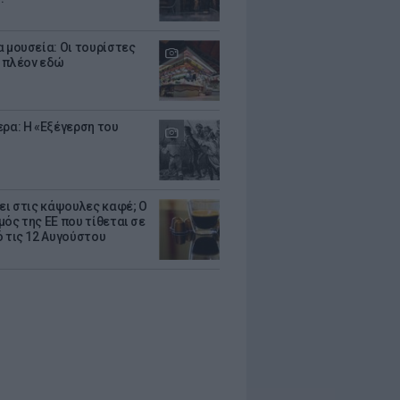
α μουσεία: Οι τουρίστες
 πλέον εδώ
ερα: Η «Εξέγερση του
ζει στις κάψουλες καφέ; Ο
μός της ΕΕ που τίθεται σε
ό τις 12 Αυγούστου