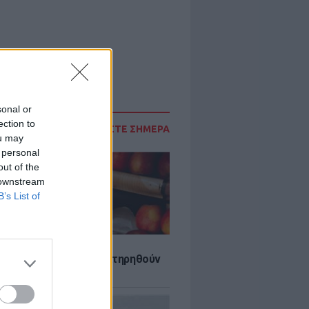
sonal or
ection to
ΔΙΑΒΑΣΤΕ ΣΗΜΕΡΑ
ou may
 personal
out of the
 downstream
B’s List of
τα που μπορουν να διατηρηθούν
ψυγείου το καλοκαίρι