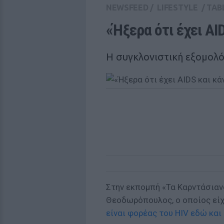
NEWSFEED
/
LIFESTYLE
/
TAB
«Ήξερα ότι έχει AI
Η συγκλονιστική εξομολ
Στην εκπομπή «Τα Καρντάσια
Θεοδωρόπουλος, ο οποίος εί
είναι φορέας του HIV εδώ και