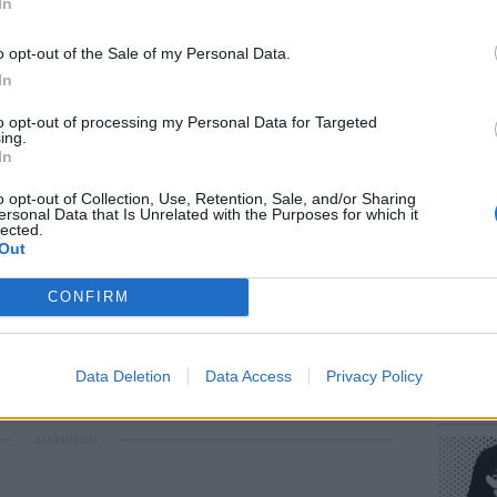
ηφία των ανθρώπων που γνωρίζω –και δεν
In
σότεροι φίλοι μου είναι στρέιτ– δεν
o opt-out of the Sale of my Personal Data.
υς βλέπω στα μπαρ το βράδυ, στις 4 η ώρα
In
 το αγοράκι που γνωρίσανε, χωρίς καμία
to opt-out of processing my Personal Data for Targeted
ΕΥ ΖΗΝ
ing.
Πώς να
In
ατικό που τον στεναχώρησε, αναφέρθηκε
στους 
ε σε ένα μπαράκι που πηγαίνει εδώ και
o opt-out of Collection, Use, Retention, Sale, and/or Sharing
ersonal Data that Is Unrelated with the Purposes for which it
 διαφορετικά. «Είδα μερικά βλέμματα
lected.
Out
α μπαρ που πηγαίνω χρόνια κι επειδή μια
ς και είχα ανοίξει το κεφάλι μου και είχε
CONFIRM
στα εφημερεύοντα, γυρνάει το παιδί, το οποίο
στην κακία– και μου λέει "ρε συ μαλ*κα,
POP CU
μαζέψαμε, κόλλησα κάτι;". Με πλήγωσε,
Data Deletion
Data Access
Privacy Policy
Η κωμω
"μικρούλη, καληνύχτα"».
νεοπλο
ΔΙΑΦΗΜΙΣΗ