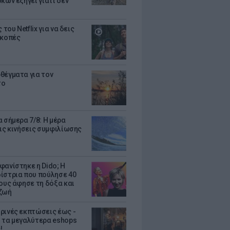
κων εξηγεί γιατί δεν
ς του Netflix για να δεις
ακοπές
θέγματα για τον
το
 σήμερα 7/8: Η μέρα
τις κινήσεις συμφιλίωσης
φανίστηκε η Dido; Η
ίστρια που πούλησε 40
κους άφησε τη δόξα και
ζωή
ρινές εκπτώσεις έως -
 τα μεγαλύτερα eshops
!