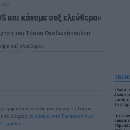
LOID
DS και κάναμε σeξ ελεύθερα»
όγηση του Τάσου Θεοδωρόπουλου
ΔΙΑΦΗΜΙΣΗ
TREN
«Καλό τα
λευκό κ
υιοθετή
Το σπαρ
νς» εμφανίστηκε ο δημοσιογράφος Τάσος
χε το θάρρος
να γράψει στο Facebook πως
Γιατί δε
ερευνητ
 11 χρόνια
.
συμβίωσ