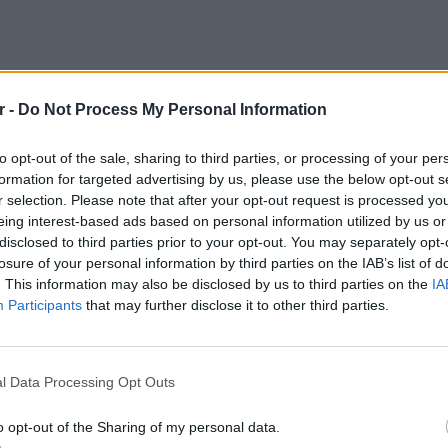
r -
Do Not Process My Personal Information
to opt-out of the sale, sharing to third parties, or processing of your per
formation for targeted advertising by us, please use the below opt-out s
r selection. Please note that after your opt-out request is processed y
eing interest-based ads based on personal information utilized by us or
disclosed to third parties prior to your opt-out. You may separately opt-
losure of your personal information by third parties on the IAB’s list of
. This information may also be disclosed by us to third parties on the
IA
Participants
that may further disclose it to other third parties.
πορούσε να γυρίσει τον χρόνο πίσω, δεν θα
ΕΥ ΖΗΝ
6 φρού
αναβρισκόμουν μ' αυτόν τον άνθρωπο, γιατί
l Data Processing Opt Outs
εκτός 
το πάθος ξεφούσκωσε γρήγορα».
o opt-out of the Sharing of my personal data.