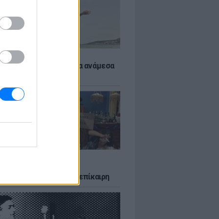
 αποφύγεις το σύγκαμα ανάμεσα
μηρούς
LTURE
δία που σατίρισε τον
υτισμό και παραμένει επίκαιρη