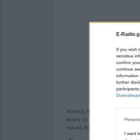
E-Radio.g
If you wish 
sensitive in
confirm you
continue se
information 
further disc
participants
Downstream 
Φυσικά, παραδέχτηκε πως αν μ
έκανε τα ίδια λάθη: «Δεν θα ξ
Persona
τελικά δεν με αγαπούσε και 
I want t