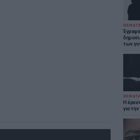
ΘΕΜΑΤ
Έγραψε 
δημοσι
των γυ
ΘΕΜΑΤ
Η έρευ
για τη