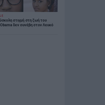
LE
δύσκολη στιγμή στη ζωή του
 Obama δεν συνέβη στον Λευκό