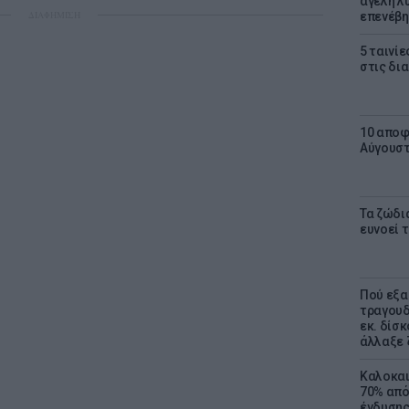
αγέλη λύ
ΔΙΑΦΗΜΙΣΗ
επενέβη
5 ταινίε
στις δι
10 αποφ
Αύγουσ
Τα ζώδια
ευνοεί 
Πού εξα
τραγουδ
εκ. δίσ
άλλαξε 
Καλοκαι
70% από
ένδυσης