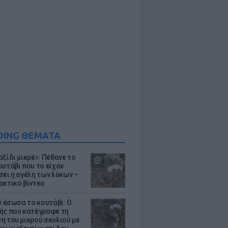
DING ΘΕΜΑΤΑ
ξίδι μικρέ»: Πέθανε το
ουτάβι που το είχαν
σει η αγέλη των λύκων –
ακτικό βίντεο
ν έσωσα το κουτάβι: Ο
ής που κατέγραφε τη
η του μικρού σκυλιού με