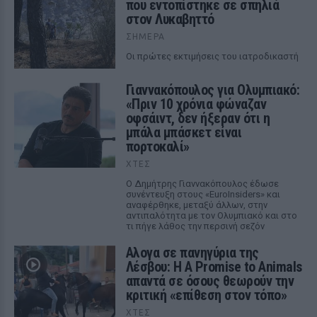
που εντοπίστηκε σε σπηλιά
στον Λυκαβηττό
ΣΉΜΕΡΑ
Οι πρώτες εκτιμήσεις του ιατροδικαστή
Γιαννακόπουλος για Ολυμπιακό:
«Πριν 10 χρόνια φώναζαν
οφσάιντ, δεν ήξεραν ότι η
μπάλα μπάσκετ είναι
πορτοκαλί»
ΧΤΕΣ
Ο Δημήτρης Γιαννακόπουλος έδωσε
συνέντευξη στους «EuroInsiders» και
αναφέρθηκε, μεταξύ άλλων, στην
αντιπαλότητα με τον Ολυμπιακό και στο
τι πήγε λάθος την περσινή σεζόν
Αλογα σε πανηγύρια της
Λέσβου: Η A Promise to Animals
απαντά σε όσους θεωρούν την
κριτική «επίθεση στον τόπο»
ΧΤΕΣ