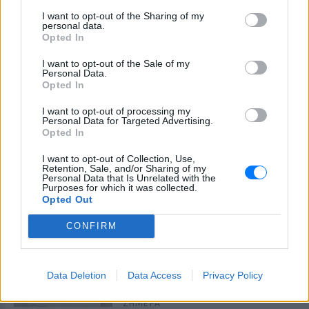
Πάρος ‑ Πνιγμός 4χρονου: «Όλα
είναι νόμιμα, κάθε μέρα
I want to opt-out of the Sharing of my
μαλώναμε με γονείς»
personal data.
Opted In
ΣΉΜΕΡΑ
I want to opt-out of the Sale of my
Τι δήλωσαν ο συνήγορος του ιδιοκτήτη,
Personal Data.
Χάρης Αμπραζής, και ο ίδιος ο
Opted In
ιδιοκτήτης του beach bar
Πάτρα: Παιδί 2,5 ετών έπεσε
I want to opt-out of processing my
Personal Data for Targeted Advertising.
από μπαλκόνι – Δέντρο
Opted In
σταμάτησε την πτώση του
ΣΉΜΕΡΑ
I want to opt-out of Collection, Use,
Retention, Sale, and/or Sharing of my
Οι αρμόδιες υπηρεσίες κινητοποιήθηκαν
Personal Data that Is Unrelated with the
άμεσα και το παιδί μεταφέρθηκε στο
Purposes for which it was collected.
Καραμανδάνειο Νοσοκομείο Παίδων
Opted Out
Πάτρας.
CONFIRM
Καταδίωξη στη Θεσσαλονίκη
με βίντεο ντοκουμέντο –
Συνελήφθη 37χρονος με
κλεμμένο Ι.Χ. αφού έσπασαν το
Data Deletion
Data Access
Privacy Policy
τζάμι του
ΣΉΜΕΡΑ