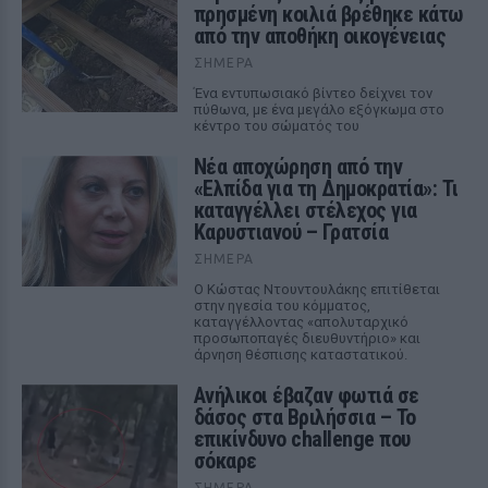
πρησμένη κοιλιά βρέθηκε κάτω
από την αποθήκη οικογένειας
ΣΉΜΕΡΑ
Ένα εντυπωσιακό βίντεο δείχνει τον
πύθωνα, με ένα μεγάλο εξόγκωμα στο
κέντρο του σώματός του
Νέα αποχώρηση από την
«Ελπίδα για τη Δημοκρατία»: Τι
καταγγέλλει στέλεχος για
Καρυστιανού – Γρατσία
ΣΉΜΕΡΑ
Ο Κώστας Ντουντουλάκης επιτίθεται
στην ηγεσία του κόμματος,
καταγγέλλοντας «απολυταρχικό
προσωποπαγές διευθυντήριο» και
άρνηση θέσπισης καταστατικού.
Ανήλικοι έβαζαν φωτιά σε
δάσος στα Βριλήσσια – Το
επικίνδυνο challenge που
σόκαρε
ΣΉΜΕΡΑ