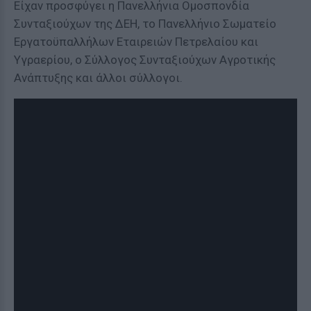
Είχαν προσφύγει η Πανελλήνια Ομοσπονδία
Συνταξιούχων της ΔΕΗ, το Πανελλήνιο Σωματείο
Εργατοϋπαλλήλων Εταιρειών Πετρελαίου και
Υγραερίου, ο Σύλλογος Συνταξιούχων Αγροτικής
Ανάπτυξης και άλλοι σύλλογοι.