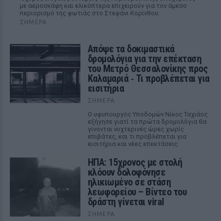
με αεροσκάφη και ελικόπτερα επιχειρούν για τον άμεσο
περιορισμό της φωτιάς στο Στεφάνι Κορίνθου.
ΣΉΜΕΡΑ
Απόψε τα δοκιμαστικά
δρομολόγια για την επέκταση
του Μετρό Θεσσαλονίκης προς
Καλαμαριά ‑ Τι προβλέπεται για
εισιτήρια
ΣΉΜΕΡΑ
Ο υφυπουργός Υποδομών Νίκος Ταχιάος
εξήγησε γιατί τα πρώτα δρομολόγια θα
γίνονται νυχτερινές ώρες χωρίς
επιβάτες, και τι προβλέπεται για
εισιτήρια και νέες επεκτάσεις.
ΗΠΑ: 15χρονος με στολή
κλόουν δολοφόνησε
ηλικιωμένο σε στάση
λεωφορείου – Βίντεο του
δράστη γίνεται viral
ΣΉΜΕΡΑ