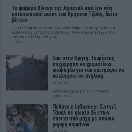
Το φοβερό βίντεο της Αρσεναλ από την νέα
εντυπωσιακή ασίστ του Χρήστου Τζόλη, δείτε
βίντεο
Η εκτέλεση κόρνερ του 24χρονου winger ήταν πραγματικά
εκπληκτική, με πολλά φάλτσα και δύσκολη για έλεγχο από
τον κίπερ Αλβαρο Βαγιές
ΣΉΜΕΡΑ
Σοκ στην Κρήτη: Τουρίστας
επιχείρησε να χρηματίσει
υπάλληλο για του επιτρέψει να
ασελγήσει σε ανήλικη
ΣΉΜΕΡΑ
«Όταν κατάλαβε τι της ζητούσε,
πάγωσε...»
Πέθανε η influencer Σίντνεϊ
Τάουλ σε ηλικία 26 ετών
έπειτα από μάχη με σπάνια
μορφή καρκίνου
ΣΉΜΕΡΑ