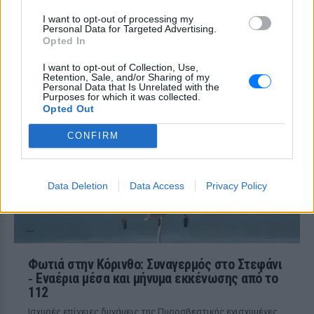
σκάφη 152 μέτρων και
I want to opt-out of processing my
μεταλλική σφαίρα με
Personal Data for Targeted Advertising.
ανθρώπινο σώμα στα νέα
Opted In
αποχαρακτηρισμένα έγγραφα
I want to opt-out of Collection, Use,
ΣΉΜΕΡΑ
Retention, Sale, and/or Sharing of my
Personal Data that Is Unrelated with the
Η κυβέρνηση Τραμπ δημοσίευσε την 5η
Purposes for which it was collected.
παρτίδα αποχαρακτηρισμένων αρχείων
Opted Out
με αναφορές στρατιωτικών πιλότων,
μαρτύρων και αναλύσεων του FBI για
ανεξήγητα εναέρια φαινόμενα σε ΗΠΑ,
CONFIRM
Βραζιλία και Αφγανιστάν.
Data Deletion
Data Access
Privacy Policy
Φωτιά στην Κόρινθο: Συναγερμός στο Στεφάνι
‑ Εναέρια μέσα και μήνυμα εκκένωσης από το
112
Ισχυρές επίγειες δυνάμεις της Πυροσβεστικής ενισχυμένες