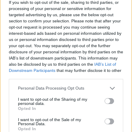
If you wish to opt-out of the sale, sharing to third parties, or
ΣΤΗΝ ΙΔΙΑ ΚΑΤΗΓΟΡΙΑ
processing of your personal or sensitive information for
targeted advertising by us, please use the below opt-out
Τροχαίο στις Σέρρες: «Έχασα τη
section to confirm your selection. Please note that after your
γυναίκα και το παιδί μου, τα
opt-out request is processed you may continue seeing
έχασα όλα» ‑ Ο πόνος του
interest-based ads based on personal information utilized by
πατέρα
us or personal information disclosed to third parties prior to
ΣΉΜΕΡΑ
your opt-out. You may separately opt-out of the further
disclosure of your personal information by third parties on the
Μητέρα 43 ετών και ο 21χρονος γιος της
σκοτώθηκαν σε μετωπική σύγκρουση με
IAB’s list of downstream participants. This information may
φορτηγό στην επαρχιακή οδό Αμφίπολης
also be disclosed by us to third parties on the
IAB’s List of
– Δράμας, κοντά στην Παλαιοκώμη.
Downstream Participants
that may further disclose it to other
Καταδίωξη στο κέντρο της
third parties.
Θεσσαλονίκης: Έσπασαν το
τζάμι του οδηγού – «Μην κάνεις
Personal Data Processing Opt Outs
μ@@@», του φώναζαν
I want to opt-out of the Sharing of my
ΣΉΜΕΡΑ
personal data.
Opted In
Εξαιτίας των υψηλών ταχυτήτων το
λευκό όχημα έχασε τον έλεγχο και
καρφώθηκε πάνω σε κολονάκια.
I want to opt-out of the Sale of my
Personal Data.
Αρχεία UFO: Αθόρυβα τριγωνικά
Opted In