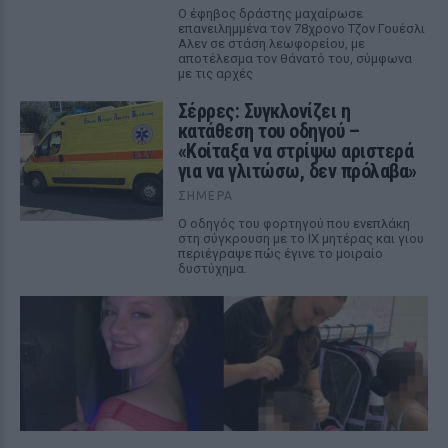
Ο έφηβος δράστης μαχαίρωσε
επανειλημμένα τον 78χρονο Τζον Γουέσλι
Αλεν σε στάση λεωφορείου, με
αποτέλεσμα τον θάνατό του, σύμφωνα
με τις αρχές
Σέρρες: Συγκλονίζει η
κατάθεση του οδηγού –
«Κοίταξα να στρίψω αριστερά
για να γλιτώσω, δεν πρόλαβα»
ΣΉΜΕΡΑ
Ο οδηγός του φορτηγού που ενεπλάκη
στη σύγκρουση με το ΙΧ μητέρας και γιου
περιέγραψε πώς έγινε το μοιραίο
δυστύχημα.