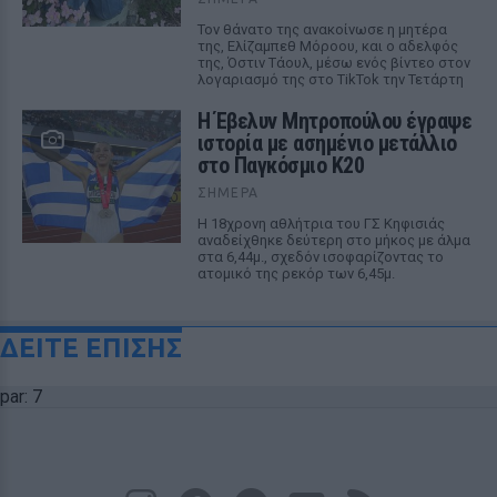
Τον θάνατο της ανακοίνωσε η μητέρα
της, Ελίζαμπεθ Μόροου, και ο αδελφός
της, Όστιν Τάουλ, μέσω ενός βίντεο στον
λογαριασμό της στο TikTok την Τετάρτη
Η Έβελυν Μητροπούλου έγραψε
ιστορία με ασημένιο μετάλλιο
στο Παγκόσμιο Κ20
ΣΉΜΕΡΑ
Η 18χρονη αθλήτρια του ΓΣ Κηφισιάς
αναδείχθηκε δεύτερη στο μήκος με άλμα
στα 6,44μ., σχεδόν ισοφαρίζοντας το
ατομικό της ρεκόρ των 6,45μ.
ΔΕΙΤΕ ΕΠΙΣΗΣ
par: 7