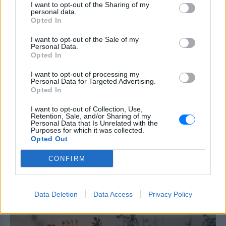
I want to opt-out of the Sharing of my
Και υπάρχει λόγος
personal data.
Opted In
I want to opt-out of the Sale of my
Έγραψε ιστορία με την πένα
Personal Data.
της: Η δημοσιογράφος που
Opted In
άλλαξε τον ρόλο των γυναικών
στην Παλαιστίνη
I want to opt-out of processing my
Personal Data for Targeted Advertising.
ΣΉΜΕΡΑ
Opted In
Η δημοσιογράφος που αψήφησε την
εποχή της και έγινε σύμβολο ενός
I want to opt-out of Collection, Use,
ολόκληρου λαού
Retention, Sale, and/or Sharing of my
Personal Data that Is Unrelated with the
Purposes for which it was collected.
Η έρευνα που ανατρέπει όσα
Opted Out
πιστεύαμε για την ανθρώπινη
δημιουργικότητα
CONFIRM
ΣΉΜΕΡΑ
Mπορεί το ChatGPT να αντικαταστήσει
έναν συγγραφέα;
Data Deletion
Data Access
Privacy Policy