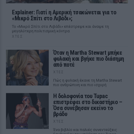
Explainer: Γιατί η Αμερική τσακώνεται για το
«Μικρό Σπίτι στο Λιβάδι»;
Το «Μικρό Σπίτι στο Λιβάδι» επέστρεψε και άναψε τη
μεγαλύτερη πολιτισμική κόντρα
ΧΤΕΣ
Όταν η Martha Stewart μπήκε
φυλακή και βγήκε πιο διάσημη
από ποτέ
ΧΤΕΣ
Πώς η φυλακή έκανε τη Martha Stewart
πιο ανθρώπινη και πιο ισχυρή
Η δολοφονία του Tupac
επιστρέφει στο δικαστήριο –
Όσα συνέβησαν εκείνο το
βράδυ
ΧΤΕΣ
Ένα βιβλίο και παλιές συνεντεύξεις