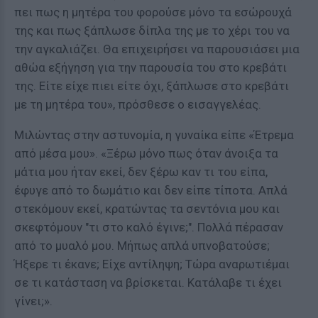
πει πως η μητέρα του φορούσε μόνο τα εσώρουχά
της και πως ξάπλωσε δίπλα της με το χέρι του να
την αγκαλιάζει. Θα επιχειρήσει να παρουσιάσει μια
αθώα εξήγηση για την παρουσία του στο κρεβάτι
της. Είτε είχε πιει είτε όχι, ξάπλωσε στο κρεβάτι
με τη μητέρα του», πρόσθεσε ο εισαγγελέας.
Μιλώντας στην αστυνομία, η γυναίκα είπε «Έτρεμα
από μέσα μου». «Ξέρω μόνο πως όταν άνοιξα τα
μάτια μου ήταν εκεί, δεν ξέρω καν τι του είπα,
έφυγε από το δωμάτιο και δεν είπε τίποτα. Απλά
στεκόμουν εκεί, κρατώντας τα σεντόνια μου και
σκεφτόμουν "τι στο καλό έγινε;". Πολλά πέρασαν
από το μυαλό μου. Μήπως απλά υπνοβατούσε;
Ήξερε τι έκανε; Είχε αντίληψη; Τώρα αναρωτιέμαι
σε τι κατάσταση να βρίσκεται. Κατάλαβε τι έχει
γίνει;».