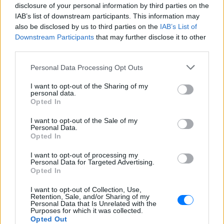
disclosure of your personal information by third parties on the
IAB’s list of downstream participants. This information may
Για ακόμη περισσότερα
νέα
, μπείτε στην
ροή
also be disclosed by us to third parties on the
IAB’s List of
ειδήσεων
του E-Daily.gr
Downstream Participants
that may further disclose it to other
third parties.
Ακολουθήστε το E-Radio.gr και στο Instagram
Personal Data Processing Opt Outs
ΔΙΑΦΗΜΙΣΗ
I want to opt-out of the Sharing of my
personal data.
Opted In
I want to opt-out of the Sale of my
Personal Data.
Opted In
I want to opt-out of processing my
Personal Data for Targeted Advertising.
Opted In
I want to opt-out of Collection, Use,
Retention, Sale, and/or Sharing of my
Personal Data that Is Unrelated with the
Purposes for which it was collected.
Opted Out