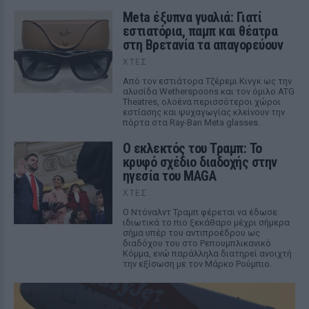
Meta έξυπνα γυαλιά: Γιατί
εστιατόρια, παμπ και θέατρα
στη Βρετανία τα απαγορεύουν
ΧΤΕΣ
Από τον εστιάτορα Τζέρεμι Κινγκ ως την
αλυσίδα Wetherspoons και τον όμιλο ATG
Theatres, ολοένα περισσότεροι χώροι
εστίασης και ψυχαγωγίας κλείνουν την
πόρτα στα Ray-Ban Meta glasses.
Ο εκλεκτός του Τραμπ: Το
κρυφό σχέδιο διαδοχής στην
ηγεσία του MAGA
ΧΤΕΣ
Ο Ντόναλντ Τραμπ φέρεται να έδωσε
ιδιωτικά το πιο ξεκάθαρο μέχρι σήμερα
σήμα υπέρ του αντιπροέδρου ως
διαδόχου του στο Ρεπουμπλικανικό
Κόμμα, ενώ παράλληλα διατηρεί ανοιχτή
την εξίσωση με τον Μάρκο Ρούμπιο.