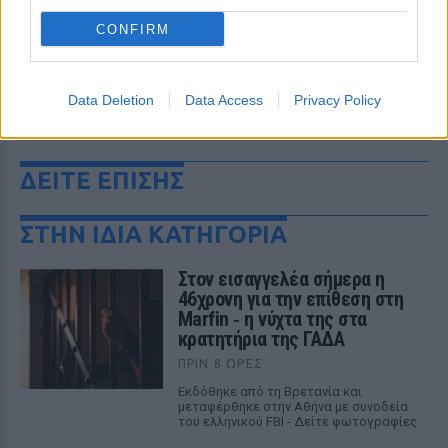
CONFIRM
Data Deletion
Data Access
Privacy Policy
ΔΕΙΤΕ ΕΠΙΣΗΣ
ΣΤΗΝ ΙΔΙΑ ΚΑΤΗΓΟΡΙΑ
Στον εισαγγελέα σήμερα η
46χρονη για την επίθεση στη
Marfin ‑ η νύχτα της στα
κρατητήρια της ΓΑΔΑ
ΠΡΙΝ 8 ΏΡΕΣ
Εκδόθηκε από τη Βρετανία και
μεταφέρθηκε στην Αθήνα με συνοδεία
του ελληνικού FBI - Δείτε φωτογραφίες