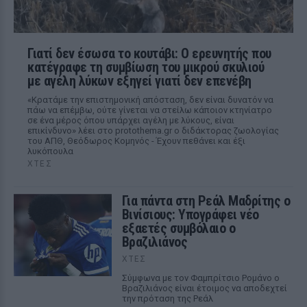
Γιατί δεν έσωσα το κουτάβι: Ο ερευνητής που
κατέγραφε τη συμβίωση του μικρού σκυλιού
με αγέλη λύκων εξηγεί γιατί δεν επενέβη
«Κρατάμε την επιστημονική απόσταση, δεν είναι δυνατόν να
πάω να επέμβω, ούτε γίνεται να στείλω κάποιον κτηνίατρο
σε ένα μέρος όπου υπάρχει αγέλη με λύκους, είναι
επικίνδυνο» λέει στο protothema.gr ο διδάκτορας ζωολογίας
του ΑΠΘ, Θεόδωρος Κομηνός - Έχουν πεθάνει και έξι
λυκόπουλα
ΧΤΕΣ
Για πάντα στη Ρεάλ Μαδρίτης ο
Βινίσιους: Υπογράφει νέο
εξαετές συμβόλαιο ο
Βραζιλιάνος
ΧΤΕΣ
Σύμφωνα με τον Φαμπρίτσιο Ρομάνο ο
Βραζιλιάνος είναι έτοιμος να αποδεχτεί
την πρόταση της Ρεάλ