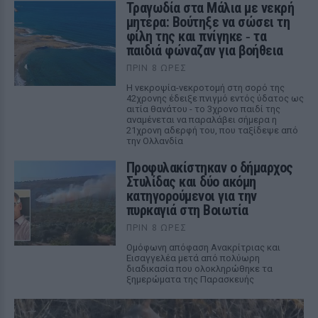
Τραγωδία στα Μάλια με νεκρή
μητέρα: Βούτηξε να σώσει τη
φίλη της και πνίγηκε ‑ τα
παιδιά φώναζαν για βοήθεια
ΠΡΙΝ 8 ΏΡΕΣ
Η νεκροψία-νεκροτομή στη σορό της
42χρονης έδειξε πνιγμό εντός ύδατος ως
αιτία θανάτου - το 3χρονο παιδί της
αναμένεται να παραλάβει σήμερα η
21χρονη αδερφή του, που ταξίδεψε από
την Ολλανδία
Προφυλακίστηκαν ο δήμαρχος
Στυλίδας και δύο ακόμη
κατηγορούμενοι για την
πυρκαγιά στη Βοιωτία
ΠΡΙΝ 8 ΏΡΕΣ
Ομόφωνη απόφαση Ανακρίτριας και
Εισαγγελέα μετά από πολύωρη
διαδικασία που ολοκληρώθηκε τα
ξημερώματα της Παρασκευής