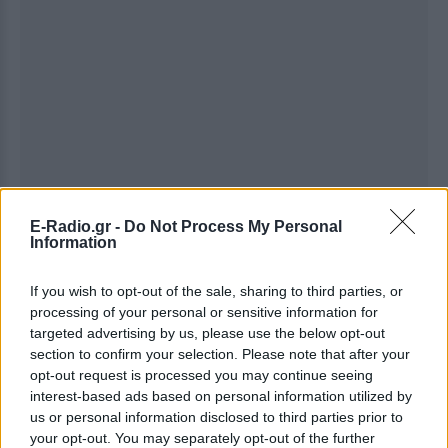
E-Radio.gr -
Do Not Process My Personal
Information
If you wish to opt-out of the sale, sharing to third parties, or
processing of your personal or sensitive information for
targeted advertising by us, please use the below opt-out
section to confirm your selection. Please note that after your
opt-out request is processed you may continue seeing
interest-based ads based on personal information utilized by
Ακολουθήστε το E-Radio.gr στο
Google News
us or personal information disclosed to third parties prior to
και μάθετε πρώτοι
τα πιο hot νέα
.
your opt-out. You may separately opt-out of the further