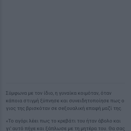
Σύμφωνα με τον ίδιο, η γυναίκα κοιμόταν, όταν
κάποια στιγμή ξύπνησε και συνειδητοποίησε πως ο
γιος της βρισκόταν σε σeξουαλική επαφή μαζί της.
«Το αγόρι λέει πως το κρεβάτι του ήταν άβολο και
γι' αυτό πήγε και ξάπλωσε με τη μητέρα του. Θα σας