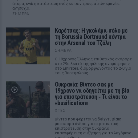
άτομα, ενώ η κατάσταση ενός εκ των τραυματιών εμπνέει
ανησυχία.
ΣΉΜΕΡΑ
Καρέτσας: Η γκολάρα‑σόλο με
τη Borussia Dortmund κόντρα
στην Arsenal του Τζόλη
ΣΉΜΕΡΑ
Ο 18χρονος Έλληνας επιθετικός σκόραρε
στο 29ο λεπτό της φιλικής αναμέτρησης
στο Emirates, διαμορφώνοντας το 2-0 για
τους Βεστφαλούς.
Ουκρανία: Βίντεο σοκ με
19χρονο να οδηγείται με τη βία
για επιστράτευση ‑ Τι είναι το
«busification»
ΧΤΕΣ
Βίντεο που φέρεται να δείχνει βίαιη
μεταφορά άνδρα για στρατιωτική
επιστράτευση στην Ουκρανία
επαναφέρει τη συζήτηση για το λεγόμενο
«busification».