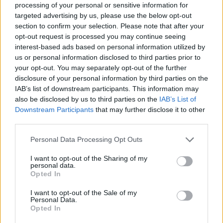
Ελικόπτερο προσγειώνεται σε
processing of your personal or sensitive information for
λουόμενους στη Μήλο:
targeted advertising by us, please use the below opt-out
Παρέμβαση εισαγγελέα μετά το
section to confirm your selection. Please note that after your
viral βίντεο
opt-out request is processed you may continue seeing
ΣΉΜΕΡΑ
interest-based ads based on personal information utilized by
us or personal information disclosed to third parties prior to
Κινητοποιήθηκαν η Υπηρεσία Πολιτικής
Αεροπορίας, η αστυνομία και ο
your opt-out. You may separately opt-out of the further
εισαγγελέας μετά το επικίνδυνο
disclosure of your personal information by third parties on the
περιστατικό στο Σαρακήνικο
IAB’s list of downstream participants. This information may
Χούθι χτύπησαν Aramco, Ιράν
also be disclosed by us to third parties on the
IAB’s List of
σκληραίνει τους όρους για τα
Downstream Participants
that may further disclose it to other
Στενά του Ορμούζ
third parties.
ΣΉΜΕΡΑ
Personal Data Processing Opt Outs
Πυρκαγιά στο διυλιστήριο της Τζαζάν
μετά από επίθεση drone - Η Τεχεράνη
I want to opt-out of the Sharing of my
απαιτεί αποχώρηση αμερικανικών
personal data.
δυνάμεων, άρση κυρώσεων και
Opted In
αποζημιώσεις πριν ανοίξει η κρίσιμη
θαλάσσια δίοδος
I want to opt-out of the Sale of my
Personal Data.
Ελικόπτερο προσγειώθηκε στο
Opted In
Σαρακήνικο για να κάνουν
μπάνιο οι επιβάτες του