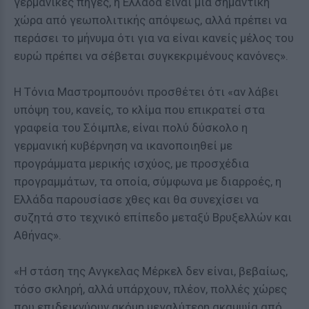
γερμανικές πηγές, η Ελλάδα είναι μια σημαντική
χώρα από γεωπολιτικής απόψεως, αλλά πρέπει να
περάσει το μήνυμα ότι για να είναι κανείς μέλος του
ευρώ πρέπει να σέβεται συγκεκριμένους κανόνες».
Η Τόνια Μαστρομπουόνι προσθέτει ότι «αν λάβει
υπόψη του, κανείς, το κλίμα που επικρατεί στα
γραφεία του Σόιμπλε, είναι πολύ δύσκολο η
γερμανική κυβέρνηση να ικανοποιηθεί με
προγράμματα μερικής ισχύος, με προσχέδια
προγραμμάτων, τα οποία, σύμφωνα με διαρροές, η
Ελλάδα παρουσίασε χθες και θα συνεχίσει να
συζητά στο τεχνικό επίπεδο μεταξύ Βρυξελλών και
Αθήνας».
«Η στάση της Ανγκελας Μέρκελ δεν είναι, βεβαίως,
τόσο σκληρή, αλλά υπάρχουν, πλέον, πολλές χώρες
που επιδεικνύουν ακόμη μεγαλύτερη ακαμψία από