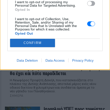
I want to opt-out of processing my
Personal Data for Targeted Advertising.
ΣΉΜΕΡΑ
Opted In
Ο επιχειρηματίας από τη Μήλο που
κατέγραψε το περιστατικό μίλησε στον
I want to opt-out of Collection, Use,
ΣΚΑΪ και περιέγραψε τι είδε στην
Retention, Sale, and/or Sharing of my
παραλία
Personal Data that Is Unrelated with the
Purposes for which it was collected.
Opted Out
CONFIRM
Data Deletion
Data Access
Privacy Policy
Νέα λεωφόρος στον Βοτανικό: Πόσες λωρίδες
θα έχει και πότε παραδίδεται
Η Λεωφόρος Προφήτη Δανιήλ, που κατασκευάζεται στο
πλαίσιο της Διπλής Ανάπλασης, αποτελεί μέρος ενός νέου
οδικού δικτύου 8 χιλιομέτρων και συνδέεται άμεσα με το
νέο γήπεδο του Παναθηναϊκού.
ΣΉΜΕΡΑ
Ισραηλινό ΥΠΕΞ προς τουρίστες