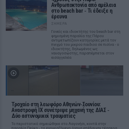
Ανθρωποκτονία από αμέλεια
στο beach bar ‑ Τι έδειξε η
έρευνα
ΣΉΜΕΡΑ
Γονείς και ιδιοκτήτης του beach bar στη
φημισμένη παραλία της Πάρου
αντιμετωπίζουν κατηγορίες μετά τον
πνιγμό του μικρού παιδιού σε πισίνα - ο
ιδιοκτήτης, δηλωμένος ως
ναυαγοσώστης, παραπέμπεται στον
εισαγγελέα
Τροχαίο στη λεωφόρο Αθηνών‑Σουνίου:
Αναστροφή ΙΧ συνέτριψε μηχανή της ΔΙΑΣ ‑
Δύο αστυνομικοί τραυματίες
Το περιστατικό σημειώθηκε στο Λαγονήσι, κοντά στην
παραλία Πεύκο - το ενοικιαζόμενο όχημα επέβαιναν τέσσερα