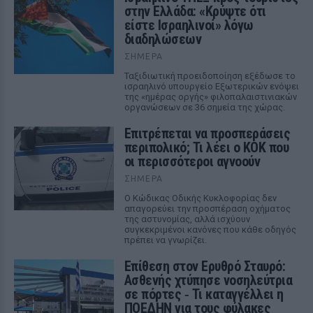
στην Ελλάδα: «Κρύψτε ότι
είστε Ισραηλινοί» λόγω
διαδηλώσεων
ΣΉΜΕΡΑ
Ταξιδιωτική προειδοποίηση εξέδωσε το
ισραηλινό υπουργείο Εξωτερικών ενόψει
της «ημέρας οργής» φιλοπαλαιστινιακών
οργανώσεων σε 36 σημεία της χώρας.
Επιτρέπεται να προσπεράσεις
περιπολικό; Τι λέει ο ΚΟΚ που
οι περισσότεροι αγνοούν
ΣΉΜΕΡΑ
Ο Κώδικας Οδικής Κυκλοφορίας δεν
απαγορεύει την προσπέραση οχήματος
της αστυνομίας, αλλά ισχύουν
συγκεκριμένοι κανόνες που κάθε οδηγός
πρέπει να γνωρίζει.
Επίθεση στον Ερυθρό Σταυρό:
Ασθενής χτύπησε νοσηλεύτρια
σε πόρτες ‑ Τι καταγγέλλει η
ΠΟΕΔΗΝ για τους φύλακες