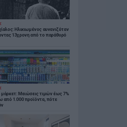
Σ
χίαλος: Ηλικιωμένος αυνανιζόταν
οντας 13χρονη από το παράθυρό
Σ
 μάρκετ: Μειώσεις τιμών έως 7%
ω από 1.000 προϊόντα, πότε
ύν