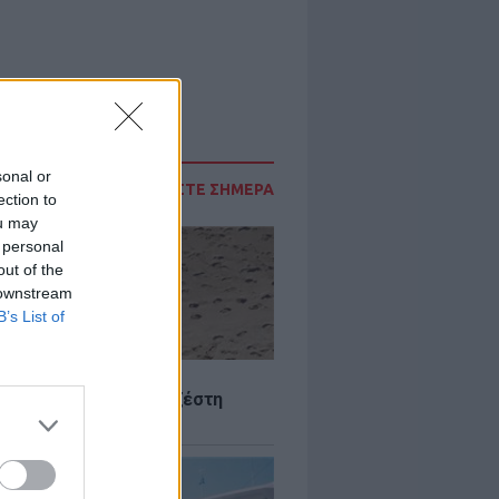
sonal or
ΔΙΑΒΑΣΤΕ ΣΗΜΕΡΑ
ection to
ou may
 personal
out of the
 downstream
B’s List of
Σ
 Πού θα «χτυπήσει» η ζέστη