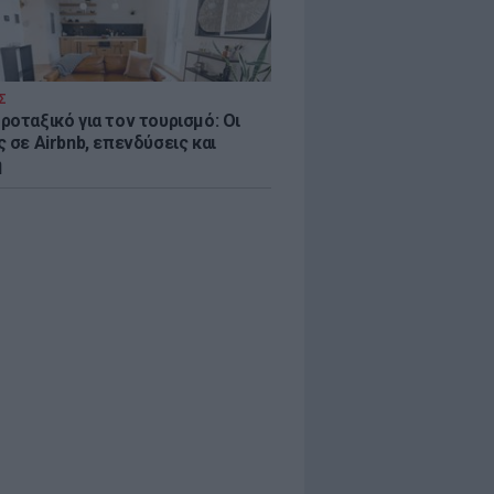
Σ
ροταξικό για τον τουρισμό: Οι
 σε Airbnb, επενδύσεις και
η