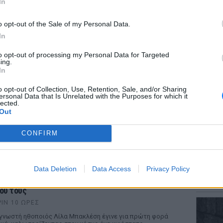
In
o opt-out of the Sale of my Personal Data.
In
ΕΙΔΗΣΕΙ
to opt-out of processing my Personal Data for Targeted
Αύγουσ
ing.
56.000 
In
ΡΙΑ
o opt-out of Collection, Use, Retention, Sale, and/or Sharing
ersonal Data that Is Unrelated with the Purposes for which it
αρίνα Βερνίκου: Πόζαρε με λαγοκέφαλο στο
lected.
έρι
Out
ΡΙΝ 10 ΏΡΕΣ
CONFIRM
Μαρίνα Βερνίκου εξηγεί πώς να αντιδρούμε όταν
ναντάμε λαγοκέφαλο στη θάλασσα
ΕΙΔΗΣΕΙ
Σητεία
Data Deletion
Data Access
Privacy Policy
– Σε επ
έννησε η Λίλα Μπακλέση: Η απροσδόκητη
νάρτηση του συντρόφου της για τον ερχομό του
πυρκαγ
ιου τους
ΡΙΝ 10 ΏΡΕΣ
γνωστή ηθοποιός Λίλα Μπακλέση έγινε για πρώτη φορά