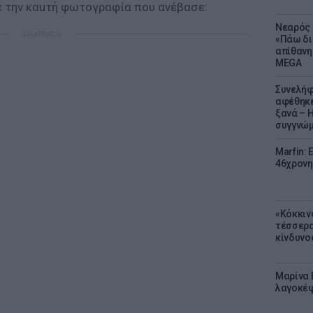
με την καuτή φωτογραφία που ανέβασε:
Νεαρός 
ΔΙΑΦΗΜΙΣΗ
«Πάω δι
απίθανη
MEGA
Συνελήφ
αφέθηκε
ξανά – 
συγγνώ
Marfin: 
46χρονη
«Κόκκιν
τέσσερα
κίνδυνο
Μαρίνα 
λαγοκέφ