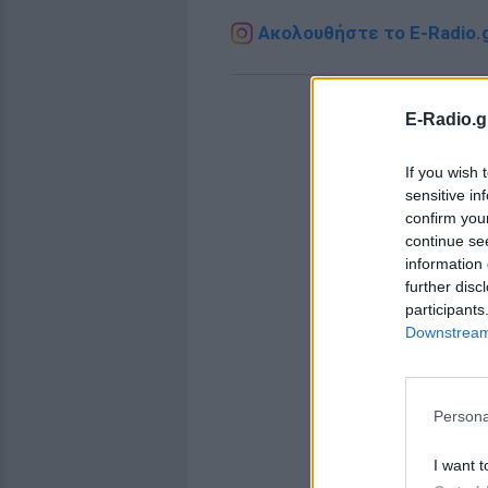
Ακολουθήστε το E-Radio.g
E-Radio.g
If you wish 
sensitive in
confirm you
continue se
information 
further disc
participants
Downstream 
Persona
I want t