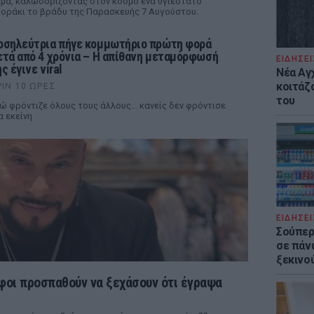
μά, καλωσορίζοντας στον κόσμο ένα υγιέστατο
οράκι το βράδυ της Παρασκευής 7 Αυγούστου.
οσηλεύτρια πήγε κομμωτήριο πρώτη φορά
ετά από 4 χρόνια – Η απίθανη μεταμόρφωσή
ΕΙΔΗΣΕΙ
ς έγινε viral
Νέα Αγ
κοιτάζ
ΡΙΝ 10 ΏΡΕΣ
του
ώ φρόντιζε όλους τους άλλους... κανείς δεν φρόντισε
α εκείνη
ΕΙΔΗΣΕΙ
Σούπερ
σε πάν
ξεκινο
φοι προσπαθούν να ξεχάσουν ότι έγραψα