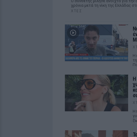
Ο συνθέτης μίλησε ανοιχτά για την 
χρόνια μετά τη νίκη της Ελλάδας στη
ΧΤΕΣ
Ν
έ
M
Χ
Η 
τη
Πα
Η
χ
κ
σ
Χ
Η 
γι
ζ
Τ