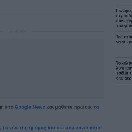
Γέννησε
απροσδό
συντρόφ
του γιο
ΔΙΑΦΗΜΙΣΗ
Το κατα
να αιωρ
Το κόλπ
λίγο πρι
ταξίδι 
στο αερ
gr στο
Google News
και μάθετε πρώτοι
τα
; Τα νέα της ημέρας και ότι σου κάνει κλικ!