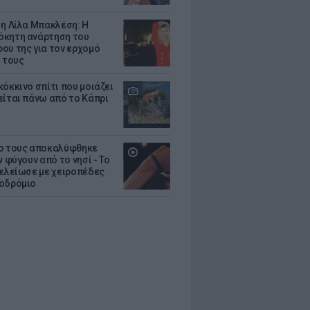
 η Λίλα Μπακλέση: Η
κητη ανάρτηση του
ου της για τον ερχομό
υ τους
κόκκινο σπίτι που μοιάζει
είται πάνω από το Κάπρι
ο τους αποκαλύφθηκε
ν φύγουν από το νησί - Το
τελείωσε με χειροπέδες
οδρόμιο