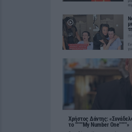
μα
αγ
Ν
μ
τη
Π
Εν
γι
Χρήστος Δάντης: «Συνάδελ
το """"My Number One""""»