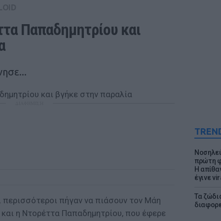
LOID
ττα Παπαδημητρίου και 
α
ησε...
ΔΙΑΦΗΜΙΣΗ
TREN
Νοσηλεύ
πρώτη φ
Η απίθα
έγινε vir
Τα ζώδια
ι περισσότεροι πήγαν να πιάσουν τον Μάη
διαφορ
ς και η Ντορέττα Παπαδημητρίου, που έφερε