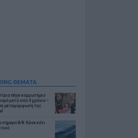
DING ΘΕΜΑΤΑ
τρια πήγε κομμωτήριο
ορά μετά από 4 χρόνια –
νη μεταμόρφωσή της
al
 σήμερα 8/8: Κάνε κάτι
ετικό