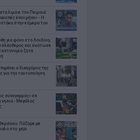
στο λιμάνι του Πειραιά:
ακοπές έναν μήνα» - Η
 ατάκα στην κάμερα του
θη για φόνο στο Λονδίνο,
 ελεύθερος και σκότωσε
Η αστυνομία ζητά
μη
Επιμένει ο δικηγόρος της
ς για την ταυτοποίηση
ος συναγερμός» σε
 νησιά - Μεγάλος
ς
Βερνίκου: Πόζαρε με
αλο στο χέρι