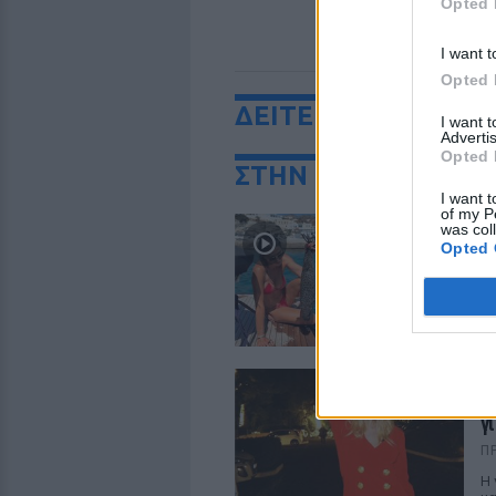
Opted 
I want t
Opted 
ΔΕΙΤΕ ΕΠΙΣΗΣ
I want 
Advertis
Opted 
ΣΤΗΝ ΙΔΙΑ ΚΑΤΗΓΟ
I want t
of my P
Μ
was col
χ
Opted 
Π
Η 
συ
Γ
α
γ
Π
Η 