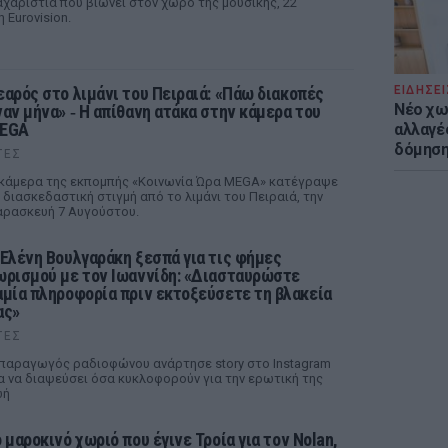
αχαριστία που βιώνει στον χώρο της μουσικής, 22
 Eurovision.
εαρός στο λιμάνι του Πειραιά: «Πάω διακοπές
ΕΙΔΗΣΕΙ
Νέο χω
ναν μήνα» ‑ Η απίθανη ατάκα στην κάμερα του
EGA
αλλαγές
δόμησ
ΤΕΣ
κάμερα της εκπομπής «Κοινωνία Ώρα MEGA» κατέγραψε
 διασκεδαστική στιγμή από το λιμάνι του Πειραιά, την
ρασκευή 7 Αυγούστου.
 Ελένη Βουλγαράκη ξεσπά για τις φήμες
ωρισμού με τον Ιωαννίδη: «Διασταυρώστε
αμία πληροφορία πριν εκτοξεύσετε τη βλακεία
ας»
ΤΕΣ
παραγωγός ραδιοφώνου ανάρτησε story στο Instagram
α να διαψεύσει όσα κυκλοφορούν για την ερωτική της
ωή
ο μαροκινό χωριό που έγινε Τροία για τον Nolan,