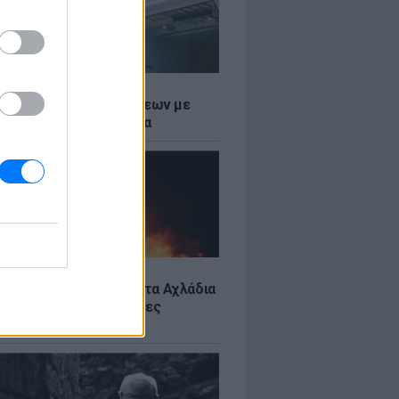
Σ
τος: Ρεκόρ Αναχωρήσεων με
Ταξιδιώτες στα Λιμάνια
Σ
: Υπό έλεγχο η φωτιά στα Αχλάδια
ιφυλακή η Κρήτη για νέες
ιές