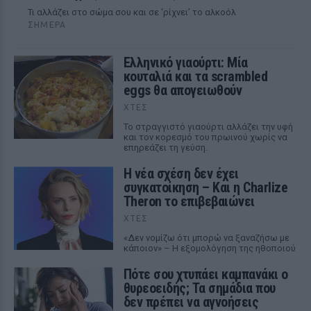
Τι αλλάζει στο σώμα σου και σε ‘ρίχνει’ το αλκοόλ
ΣΉΜΕΡΑ
Ελληνικό γιαούρτι: Μία
κουταλιά και τα scrambled
eggs θα απογειωθούν
ΧΤΕΣ
Το στραγγιστό γιαούρτι αλλάζει την υφή
και τον κορεσμό του πρωινού χωρίς να
επηρεάζει τη γεύση.
Η νέα σχέση δεν έχει
συγκατοίκηση – Και η Charlize
Theron το επιβεβαιώνει
ΧΤΕΣ
«Δεν νομίζω ότι μπορώ να ξαναζήσω με
κάποιον» – Η εξομολόγηση της ηθοποιού
Πότε σου χτυπάει καμπανάκι ο
θυρεοειδής; Τα σημάδια που
δεν πρέπει να αγνοήσεις