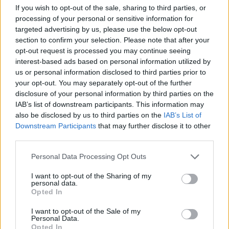
If you wish to opt-out of the sale, sharing to third parties, or
processing of your personal or sensitive information for
targeted advertising by us, please use the below opt-out
section to confirm your selection. Please note that after your
opt-out request is processed you may continue seeing
interest-based ads based on personal information utilized by
us or personal information disclosed to third parties prior to
ΔΕΙΤΕ ΕΠΙΣΗΣ
your opt-out. You may separately opt-out of the further
disclosure of your personal information by third parties on the
ΣΤΗΝ ΙΔΙΑ ΚΑΤΗΓΟΡΙΑ
IAB’s list of downstream participants. This information may
also be disclosed by us to third parties on the
IAB’s List of
Downstream Participants
that may further disclose it to other
Γιατί τα κομπλιμέντα σε
third parties.
φέρνουν σε δύσκολη θέση (και
τι λέει η ψυχολογία)
Personal Data Processing Opt Outs
ΣΉΜΕΡΑ
I want to opt-out of the Sharing of my
Από πού ξεκινά η αμηχανία όταν σε
personal data.
επαινούν
Opted In
3 σημάδια πως χρειάζεσαι
βιταμίνη D
I want to opt-out of the Sale of my
Personal Data.
ΣΉΜΕΡΑ
Opted In