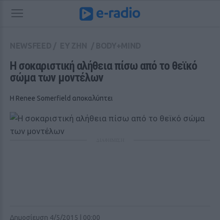
NEWSFEED
/
ΕΥ ΖΗΝ
/
BODY+MIND
Η σοκαριστική αλήθεια πίσω από το θεϊκό 
σώμα των μοντέλων
Η Renee Somerfield αποκαλύπτει
ΔΙΑΦΗΜΙΣΗ
Δημοσίευση 4/5/2015 | 00:00