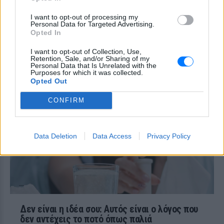
Το σώμα σου σου στέλνει μηνύματα… το
I want to opt-out of processing my
θέμα είναι αν τα ακούς
Personal Data for Targeted Advertising.
Opted In
Χαμηλός σίδηρος; Τα 4 σημάδια
I want to opt-out of Collection, Use,
που δεν πρέπει ποτέ να
Retention, Sale, and/or Sharing of my
αγνοήσετε
Personal Data that Is Unrelated with the
Purposes for which it was collected.
ΣΉΜΕΡΑ
Opted Out
Τι πρέπει να προσέχετε στον οργανισμό
CONFIRM
Data Deletion
Data Access
Privacy Policy
Δεν είναι η ιδέα σου: Αυτός είναι ο λόγος που
δεν αντέχεις το ποτό όπως παλιά