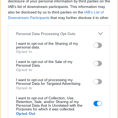
disclosure of your personal information by third parties on the
IAB’s list of downstream participants. This information may
also be disclosed by us to third parties on the
IAB’s List of
Downstream Participants
that may further disclose it to other
third parties.
ΔΕΙΤΕ ΕΠΙΣΗΣ
Personal Data Processing Opt Outs
ΣΤΗΝ ΙΔΙΑ ΚΑΤΗΓΟΡΙΑ
I want to opt-out of the Sharing of my
personal data.
Opted In
Ο Τραμπ έτρεξε πίσω από
μικρό αγόρι σε σκηνή στο Λας
I want to opt-out of the Sale of my
Βέγκας: «Φοβήθηκα ότι θα
Personal Data.
έπεφτε όπως ο Μπάιντεν»,
Opted In
δείτε βίντεο
I want to opt-out of processing my
ΣΉΜΕΡΑ
Personal Data for Targeted Advertising.
Μια από τις επικότερες τούμπες του Τζο
Opted In
Μπάιντεν ήταν στη σκηνή εκδήλωση της
αμερικανικής Σχολής Ικάρων
I want to opt-out of Collection, Use,
Retention, Sale, and/or Sharing of my
Μυστράς: «Δεν ήταν οικονομικό
Personal Data that Is Unrelated with the
Purposes for which it was collected.
το κίνητρο» υποστηρίζει ο
Opted Out
συνήγορος του 55χρονου που