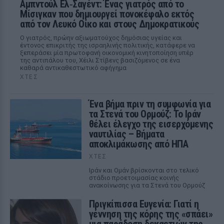
Αμπντούλ Ελ‑Σαγέντ: Ένας γιατρός από το
Μίσιγκαν που δημιουργεί πονοκέφαλο εκτός
από τον Λευκό Οίκο και στους Δημοκρατικούς
Ο γιατρός, πρώην αξιωματούχος δημόσιας υγείας και
έντονος επικριτής της ισραηλινής πολιτικής, κατάφερε να
ξεπεράσει μία πρωτοφανή οικονομική κινητοποίηση υπέρ
της αντιπάλου του, Χέιλι Στίβενς βασιζόμενος σε ένα
καθαρά αντικαθεστωτικό αφήγημα
ΧΤΕΣ
Ένα βήμα πριν τη συμφωνία για
τα Στενά του Ορμούζ: Το Ιράν
θέλει έλεγχο της εισερχόμενης
ναυτιλίας – Βήματα
αποκλιμάκωσης από ΗΠΑ
ΧΤΕΣ
Ιράν και Ομάν βρίσκονται στο τελικό
στάδιο προετοιμασίας κοινής
ανακοίνωσης για τα Στενά του Ορμούζ
Πριγκίπισσα Ευγενία: Γιατί η
γέννηση της κόρης της «σπάει»