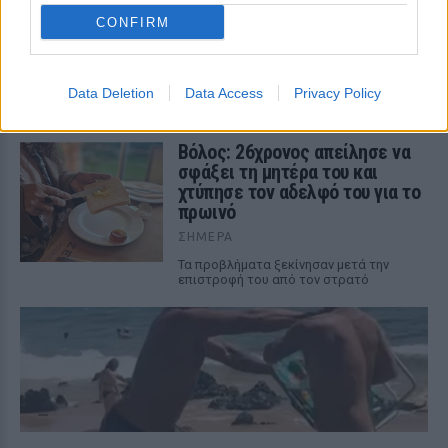
είχε τη σορό του πατέρα του σε
CONFIRM
καταψύκτη
ΣΉΜΕΡΑ
Ο ίδιος δήλωσε ότι ο πελάτης του είχε
Data Deletion
Data Access
Privacy Policy
μια εξαιρετικά έντονη συναισθηματική
εξάρτηση από τους γονείς του
Βόλος: 26χρονος απείλησε να
σφάξει τη μητέρα του και
χτύπησε τον αδελφό του για το
πρωινό
ΣΉΜΕΡΑ
Τα προβλήματα ξεκίνησαν μετά την
επιστροφή του από τον στρατό