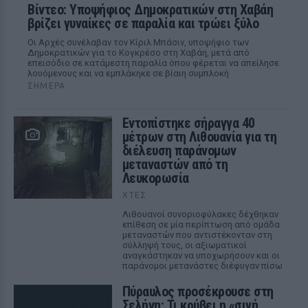
Βίντεο: Υποψήφιος Δημοκρατικών στη Χαβάη
βρίζει γυναίκες σε παραλία και τρώει ξύλο
Οι Αρχές συνέλαβαν τον Κίριλ Μπάσιν, υποψήφιο των
Δημοκρατικών για το Κογκρέσο στη Χαβάη, μετά από
επεισόδιο σε κατάμεστη παραλία όπου φέρεται να απείλησε
λουόμενους και να εμπλάκηκε σε βίαιη συμπλοκή
ΣΉΜΕΡΑ
Εντοπίστηκε σήραγγα 40
μέτρων στη Λιθουανία για τη
διέλευση παράνομων
μεταναστών από τη
Λευκορωσία
ΧΤΕΣ
Λιθουανοί συνοριοφύλακες δέχθηκαν
επίθεση σε μία περίπτωση από ομάδα
μεταναστών που αντιστέκονταν στη
σύλληψή τους, οι αξιωματικοί
αναγκάστηκαν να υποχωρήσουν και οι
παράνομοι μετανάστες διέφυγαν πίσω
Πύραυλος προσέκρουσε στη
Σελήνη: Τι κρύβει η «σιγή