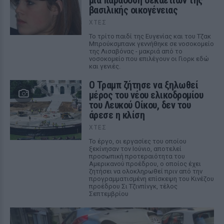
μια παράδοση δεκαετιών της
βασιλικής οικογένειας
ΧΤΕΣ
Το τρίτο παιδί της Ευγενίας και του Τζακ
Μπρούκσμπανκ γεννήθηκε σε νοσοκομείο
της Λισαβόνας - μακριά από το
νοσοκομείο που επιλέγουν οι Γιορκ εδώ
και γενιές.
Ο Τραμπ ζήτησε να ξηλωθεί
μέρος του νέου ελικοδρομίου
του Λευκού Οίκου, δεν του
άρεσε η κλίση
ΧΤΕΣ
Το έργο, οι εργασίες του οποίου
ξεκίνησαν τον Ιούνιο, αποτελεί
προσωπική προτεραιότητα του
Αμερικανού προέδρου, ο οποίος έχει
ζητήσει να ολοκληρωθεί πριν από την
προγραμματισμένη επίσκεψη του Κινέζου
προέδρου Σι Τζινπίνγκ, τέλος
Σεπτεμβρίου