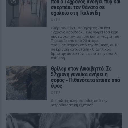
που ο 14χρονος ανοίγει πυρ και
σκορπάει τον θάνατο σε
σχολείο στη Ταϊλάνδη
ΧΤΕΣ
«Θέρισε» πέντε καθηγητές και ένα
12χρονο κοριτσάκι, ενώ νωρίτερα είχε
σκοτώσει τον παππού και τη γιαγιά του -
Περισσότερα από 20 άτομα
τραυματίστηκαν από την επίθεση, οι 10
σε κρίσιμη κατάσταση - Ο ανήλικος
δράστης αυτοκτόνησε μετά την ένοπλη
επίθεση
Θρίλερ στον Λυκαβηττό: Σε
57χρονη γυναίκα ανήκει η
σορός ‑ Πιθανότατα έπεσε από
ύψος
ΧΤΕΣ
Οι πρώτες πληροφορίες από την
ιατροδικαστική εξέταση