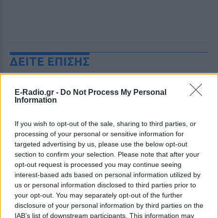
ΔΕΙΤΕ ΕΠΙΣΗΣ
ΣΤΗΝ ΙΔΙΑ ΚΑΤΗΓΟΡΙΑ
E-Radio.gr -
Do Not Process My Personal
Information
Ουκρανία: Βίντεο σοκ με
19χρονο να οδηγείται με τη βία
If you wish to opt-out of the sale, sharing to third parties, or
για επιστράτευση ‑ Τι είναι το
processing of your personal or sensitive information for
«busification»
targeted advertising by us, please use the below opt-out
ΧΤΕΣ
section to confirm your selection. Please note that after your
opt-out request is processed you may continue seeing
Βίντεο που φέρεται να δείχνει βίαιη
μεταφορά άνδρα για στρατιωτική
interest-based ads based on personal information utilized by
επιστράτευση στην Ουκρανία
us or personal information disclosed to third parties prior to
επαναφέρει τη συζήτηση για το λεγόμενο
«busification».
your opt-out. You may separately opt-out of the further
disclosure of your personal information by third parties on the
Ουκρανία: Βίντεο σοκ με
IAB’s list of downstream participants. This information may