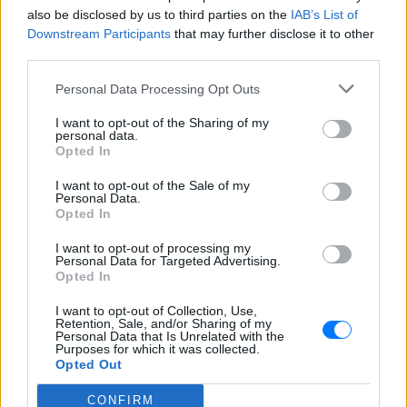
19χρονο να οδηγείται με τη βία
also be disclosed by us to third parties on the
IAB’s List of
για επιστράτευση ‑ Τι είναι το
Downstream Participants
that may further disclose it to other
«busification»
third parties.
ΧΤΕΣ
Personal Data Processing Opt Outs
Βίντεο που φέρεται να δείχνει βίαιη
μεταφορά άνδρα για στρατιωτική
επιστράτευση στην Ουκρανία
I want to opt-out of the Sharing of my
επαναφέρει τη συζήτηση για το λεγόμενο
personal data.
«busification».
Opted In
Πάρο: 4χρονος έχασε τη ζωή
I want to opt-out of the Sale of my
του σε πισίνα beach bar –
Personal Data.
Βούτηξε ο μπάρμαν για να τον
Opted In
ανασύρει
I want to opt-out of processing my
ΧΤΕΣ
Personal Data for Targeted Advertising.
Opted In
Ο ιδιοκτήτης του beach bar και οι γονείς
του μικρού προσήχθησαν από τις αρχές -
σύμφωνα με πληροφορίες, κανείς δεν
I want to opt-out of Collection, Use,
βρισκόταν κοντά στο παιδί εκείνη την
Retention, Sale, and/or Sharing of my
Personal Data that Is Unrelated with the
ώρα
Purposes for which it was collected.
Opted Out
CONFIRM