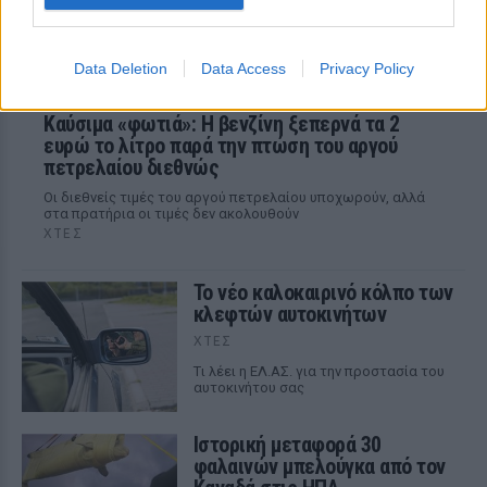
Data Deletion
Data Access
Privacy Policy
Καύσιμα «φωτιά»: Η βενζίνη ξεπερνά τα 2
ευρώ το λίτρο παρά την πτώση του αργού
πετρελαίου διεθνώς
Οι διεθνείς τιμές του αργού πετρελαίου υποχωρούν, αλλά
στα πρατήρια οι τιμές δεν ακολουθούν
ΧΤΕΣ
Το νέο καλοκαιρινό κόλπο των
κλεφτών αυτοκινήτων
ΧΤΕΣ
Tι λέει η ΕΛ.ΑΣ. για την προστασία του
αυτοκινήτου σας
Ιστορική μεταφορά 30
φαλαινών μπελούγκα από τον