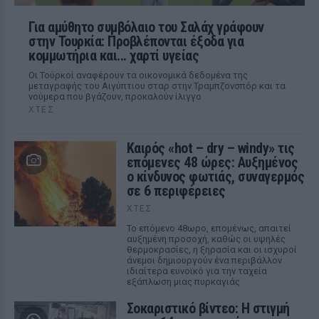
Για αμύθητο συμβόλαιο του Σαλάχ γράφουν
στην Τουρκία: Προβλέπονται έξοδα για
κομμωτήρια και... χαρτί υγείας
Οι Τούρκοί αναφέρουν τα οικονομικά δεδομένα της
μεταγραφής του Αιγύπτιου σταρ στην Τραμπζονσπόρ και τα
νούμερα που βγάζουν, προκαλούν ίλιγγο
ΧΤΕΣ
Καιρός «hot – dry – windy» τις
επόμενες 48 ώρες: Αυξημένος
ο κίνδυνος φωτιάς, συναγερμός
σε 6 περιφέρειες
ΧΤΕΣ
Το επόμενο 48ωρο, επομένως, απαιτεί
αυξημένη προσοχή, καθώς οι υψηλές
θερμοκρασίες, η ξηρασία και οι ισχυροί
άνεμοι δημιουργούν ένα περιβάλλον
ιδιαίτερα ευνοϊκό για την ταχεία
εξάπλωση μιας πυρκαγιάς
Σοκαριστικό βίντεο: Η στιγμή