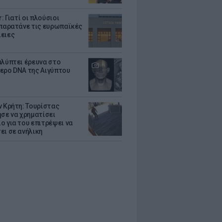
r: Γιατί οι πλούσιοι
 παρατάνε τις ευρωπαϊκές
ειες
αλύπτει έρευνα στο
ερο DNA της Αιγύπτου
ν Κρήτη: Τουρίστας
ησε να χρηματίσει
ο για του επιτρέψει να
ει σε ανήλικη