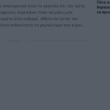
Πότε σ
ανησυχητικό ήταν το γεγονός ότι την τρίτη
θυρεοε
αρκίνος, είχε κάνει τσεκ-απ μόλις μία
να αγν
έσματα ήταν καθαρά. «Μέσα σε αυτήν την
ήταν πιθανότατα το μεγαλύτερο που είχα»,
ΔΙΑΦΗΜΙΣΗ