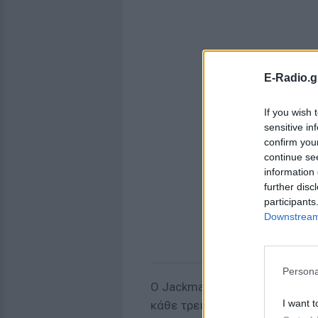
E-Radio.g
If you wish 
sensitive in
confirm you
continue se
information 
further disc
participants
Downstream 
Persona
Ο Jackman, που είναι υποχρεω
I want t
κάθε τρεις μήνες, αποκάλυψε 