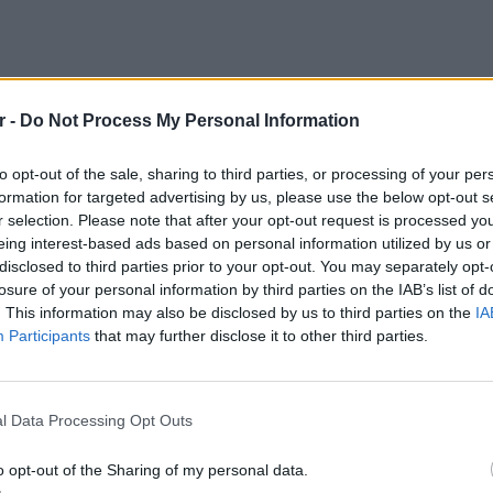
r -
Do Not Process My Personal Information
to opt-out of the sale, sharing to third parties, or processing of your per
formation for targeted advertising by us, please use the below opt-out s
r selection. Please note that after your opt-out request is processed y
eing interest-based ads based on personal information utilized by us or
disclosed to third parties prior to your opt-out. You may separately opt-
losure of your personal information by third parties on the IAB’s list of
. This information may also be disclosed by us to third parties on the
IA
Participants
that may further disclose it to other third parties.
POP CU
5 one-h
διάσημ
l Data Processing Opt Outs
μένος να κάνει εξετάσεις στο δέρμα του
o opt-out of the Sharing of my personal data.
για πρώτη φορά ότι αφαίρεσε καρκινικά