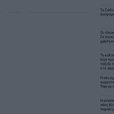
Τα ζώδια
ΔΙΑΦΗΜΙΣΗ
διαφορ
Οι «λευ
Σε ποιε
χρήση κ
Το κόλπ
λίγο πρι
ταξίδι 
στο αερ
Η νέα σχ
συγκατοί
Theron 
Η γυναί
νέος Αϊν
παραλίγο