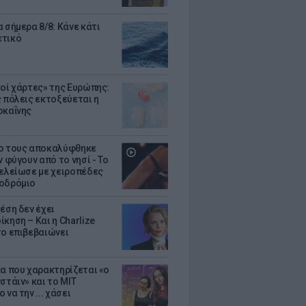
 σήμερα 8/8: Κάνε κάτι
ετικό
κοί χάρτες» της Ευρώπης:
ς πόλεις εκτοξεύεται η
οκαΐνης
ο τους αποκαλύφθηκε
ν φύγουν από το νησί - Το
τελείωσε με χειροπέδες
οδρόμιο
έση δεν έχει
κηση – Και η Charlize
το επιβεβαιώνει
κα που χαρακτηρίζεται «ο
στάιν» και το MIT
 να την ... χάσει