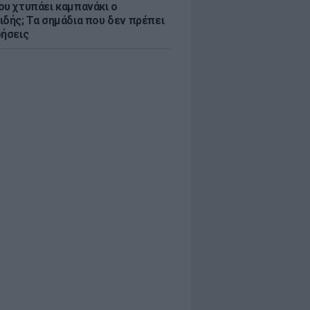
ου χτυπάει καμπανάκι ο
ιδής; Τα σημάδια που δεν πρέπει
οήσεις