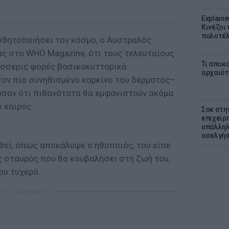
Explaine
Κινέζοι
πολυτέλ
σθητοποιήσει τον κόσμο, ο Αυστραλός
ς στο WHO Magazine, ότι τους τελευταίους
Τι αποκ
έσσερις φορές βασικοκυτταρικά
αρχαιότ
τον πιο συνηθισμένο καρκίνο του δέρματος–
ρωσαν ότι πιθανότατα θα εμφανιστούν ακόμα
 καιρός.
Σοκ στη
επιχείρ
υπάλληλ
ασελγήσ
θεί, όπως αποκάλυψε ο ηθοποιός, του είπε
ός σταυρός που θα κουβαλήσει στη ζωή του,
ου τυχερό.
ΔΙΑΦΗΜΙΣΗ