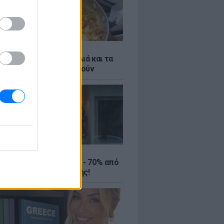
ό γιαούρτι: Μία κουταλιά και τα
led eggs θα απογειωθούν
ΤΕ
ιρινές εκπτώσεις έως - 70% από
αλύτερα eshops ένδυσης!