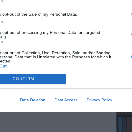
In
13.
o opt-out of the Sale of my Personal Data.
ζε το «X Men: Days of Future», η make-up
In
ηλίδα αίματος στη μύτη του και έτσι εκείνος
ΕΥ ΖΗΝ
ομενικά αθώο σημάδι.
to opt-out of processing my Personal Data for Targeted
Ελληνικ
ing.
scramb
In
ΔΙΑΦΗΜΙΣΗ
o opt-out of Collection, Use, Retention, Sale, and/or Sharing
ersonal Data that Is Unrelated with the Purposes for which it
lected.
Out
CONFIRM
ΚΕΡΔΙΣ
Καλοκα
Data Deletion
Data Access
Privacy Policy
τα μεγ