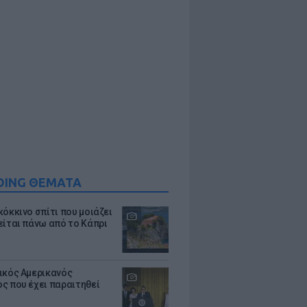
DING ΘΕΜΑΤΑ
κόκκινο σπίτι που μοιάζει
είται πάνω από το Κάπρι
ικός Αμερικανός
ς που έχει παραιτηθεί