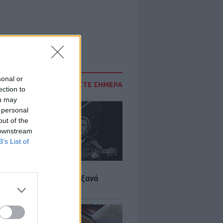
sonal or
ΔΙΑΒΑΣΤΕ ΣΗΜΕΡΑ
ection to
ou may
 personal
out of the
 downstream
B’s List of
LTURE
it wonders που έγιναν ξανά
οι από… ατύχημα