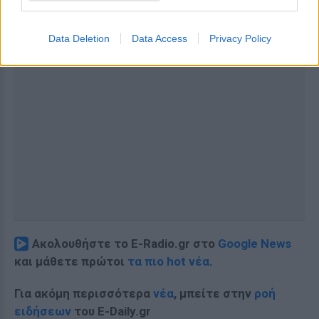
Data Deletion
Data Access
Privacy Policy
Ακολουθήστε το E-Radio.gr στο
Google News
και μάθετε πρώτοι
τα πιο hot νέα
.
Για ακόμη περισσότερα
νέα
, μπείτε στην
ροή
ειδήσεων
του E-Daily.gr