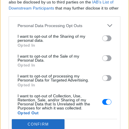
also be disclosed by us to third parties on the
IAB’s List of
αλλεπάλληλων μειώσεων στις συντάξεις τους
Downstream Participants
that may further disclose it to other
βρίσκονται σε οριακό επίπεδο για να
third parties.
εξασφαλίσουν την παραμονή και διαβίωσή τους. Σε
Personal Data Processing Opt Outs
σχετική της ανακοίνωση, η η Πανελλήνια Ένωση
Μονάδων Φροντίδας Ηλικιωμένων προειδοποιεί για
I want to opt-out of the Sharing of my
personal data.
ραγδαία αύξηση τη φοροδιαφυγής μέσω της
Opted In
διαμονής ηλικιωμένων σε παράνομες Μονάδες είτε
για έξαρση της ανειδίκευτης «φροντίδας» στο σπίτι
I want to opt-out of the Sale of my
Personal Data.
μέσω αδήλωτης εργασίας.
Opted In
I want to opt-out of processing my
[ΠΗΓΗ]
Personal Data for Targeted Advertising.
Opted In
I want to opt-out of Collection, Use,
ΔΙΑΦΗΜΙΣΗ
Retention, Sale, and/or Sharing of my
Personal Data that Is Unrelated with the
Purposes for which it was collected.
Opted Out
CONFIRM