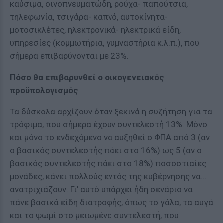
καύσιμα, οινοπνευματώδη, ρούχα- παπούτσια,
τηλεφωνία, τσιγάρα- καπνό, αυτοκίνητα-
μοτοσικλέτες, ηλεκτρονικά- ηλεκτρικά είδη,
υπηρεσίες (κομμωτήρια, γυμναστήρια κ.λ.π.), που
σήμερα επιβαρύνονται με 23%.
Πόσο θα επιβαρυνθεί ο οικογενειακός
προϋπολογισμός
Τα δύσκολα αρχίζουν όταν ξεκινά η συζήτηση για τα
τρόφιμα, που σήμερα έχουν συντελεστή 13%. Μόνο
και μόνο το ενδεχόμενο να αυξηθεί ο ΦΠΑ από 3 (αν
ο βασικός συντελεστής πάει στο 16%) ως 5 (αν ο
βασικός συντελεστής πάει στο 18%) ποσοστιαίες
μονάδες, κάνει πολλούς εντός της κυβέρνησης να...
ανατριχιάζουν. Γι' αυτό υπάρχει ήδη σενάριο να
πάνε βασικά είδη διατροφής, όπως το γάλα, τα αυγά
και το ψωμί στο μειωμένο συντελεστή, που