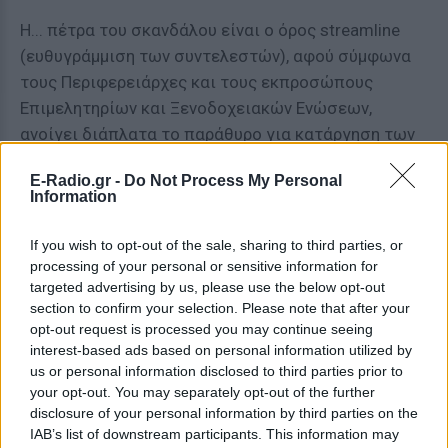
Η... πέτρα του σκανδάλου είναι ο όρος streamline
(ευθυγράμμιση των συντελεστών), αφού σύμφωνα
τους Περιφερειάρχες και τους εκπροσώπους
Επιμελητηρίων και Ξενοδοχειακών Ενώσεων,
ανοίγει διάπλατα το παράθυρο για κατάργηση των
μειωμένων κατά 30% συντελεστών ΦΠΑ στα νησιά.
E-Radio.gr -
Do Not Process My Personal
Ήδη προετοιμάζουν κοινή σύγκληση των οργάνων
Information
τους στην Αθήνα στις αρχές της επόμενης
εβδομάδας και προειδοποιούν με κινητοποιήσεις,
If you wish to opt-out of the sale, sharing to third parties, or
σημειώνοντας ότι πρόκειται για μη αναστρέψιμο
processing of your personal or sensitive information for
targeted advertising by us, please use the below opt-out
ιστορικό λάθος, με εθνικές προεκτάσεις και
section to confirm your selection. Please note that after your
συνέπειες.
opt-out request is processed you may continue seeing
interest-based ads based on personal information utilized by
Καμπανάκι κινδύνου κρούουν και οι Μονάδες
us or personal information disclosed to third parties prior to
Φροντίδας Ηλικιωμένων, αφού η αύξηση του
your opt-out. You may separately opt-out of the further
κόστους των τροφείων θα καταστήσει αδύνατη την
disclosure of your personal information by third parties on the
IAB’s list of downstream participants. This information may
παραμονή πολλών ηλικιωμένων, οι οποίοι λόγω των