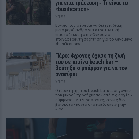
για επιστράτευση ‑ Τι είναι το
«busification»
ΧΤΕΣ
Βίντεο που φέρεται να δείχνει βίαιη
μεταφορά άνδρα για στρατιωτική
επιστράτευση στην Ουκρανία
επαναφέρει τη συζήτηση για το λεγόμενο
«busification».
Πάρο: 4χρονος έχασε τη ζωή
του σε πισίνα beach bar –
Βούτηξε ο μπάρμαν για να τον
ανασύρει
ΧΤΕΣ
Ο ιδιοκτήτης του beach bar και οι γονείς
του μικρού προσήχθησαν από τις αρχές -
σύμφωνα με πληροφορίες, κανείς δεν
βρισκόταν κοντά στο παιδί εκείνη την
ώρα