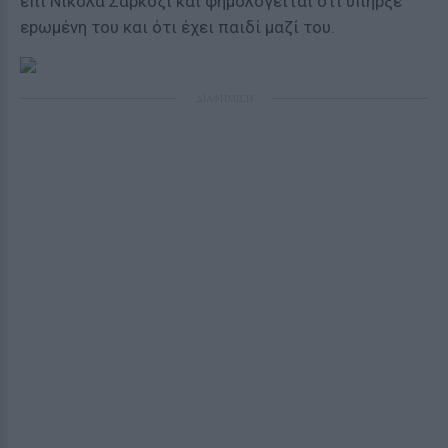
επί Νικολά Σαρκοζί και φημολογείται ότι υπήρξε
εpωμένη του και ότι έχει παιδί μαζί του.
ΔΙΑΦΗΜΙΣΗ