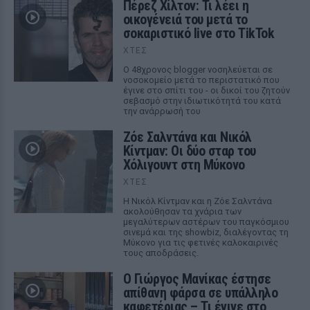
Πέρεζ Χίλτον: Τι λέει η
οικογένειά του μετά το
σοκαριστικό live στο TikTok
ΧΤΕΣ
Ο 48χρονος blogger νοσηλεύεται σε
νοσοκομείο μετά το περιστατικό που
έγινε στο σπίτι του - οι δικοί του ζητούν
σεβασμό στην ιδιωτικότητά του κατά
την ανάρρωσή του
Ζόε Σαλντάνα και Νικόλ
Κίντμαν: Οι δύο σταρ του
Χόλιγουντ στη Μύκονο
ΧΤΕΣ
Η Νικόλ Κίντμαν και η Ζόε Σαλντάνα
ακολούθησαν τα χνάρια των
μεγαλύτερων αστέρων του παγκόσμιου
σινεμά και της showbiz, διαλέγοντας τη
Μύκονο για τις φετινές καλοκαιρινές
τους αποδράσεις.
Ο Γιώργος Μανίκας έστησε
απίθανη φάρσα σε υπάλληλο
καφετέριας – Τι έγινε στο