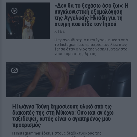
«Δεν θα το ξεχάσω όσο ζω»: Η
συγκλονιστική εξομολόγηση
της Αγγελικής Ηλιάδη για τη
στιγμή που είδε τον Ιησού
ΧΤΕΣ
Η τραγουδίστρια περιέγραψε μέσα από
το Instagram μια εμπειρία που λέει πως
έζησε όταν ο γιος της νοσηλευόταν στο
νοσοκομείο της Αρτας.
Η Ιωάννα Τούνη δημοσίευσε υλικό από τις
διακοπές της στη Μύκονο: Όσο και αν έχω
ταξιδέψει, αυτός είναι ο αγαπημένος μου
προορισμός
Η Instagrammer έδειξε στους διαδικτυακούς της