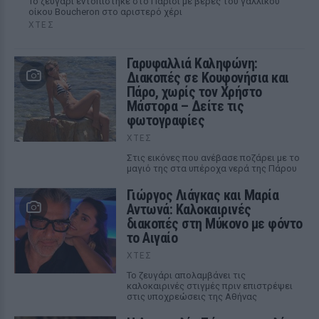
Το ζευγάρι εντοπίστηκε στο Παρίσι με βέρες του γαλλικού
οίκου Boucheron στο αριστερό χέρι
ΧΤΕΣ
Γαρυφαλλιά Καληφώνη:
Διακοπές σε Κουφονήσια και
Πάρο, χωρίς τον Χρήστο
Μάστορα – Δείτε τις
φωτογραφίες
ΧΤΕΣ
Στις εικόνες που ανέβασε ποζάρει με το
μαγιό της στα υπέροχα νερά της Πάρου
Γιώργος Λιάγκας και Μαρία
Αντωνά: Καλοκαιρινές
διακοπές στη Μύκονο με φόντο
το Αιγαίο
ΧΤΕΣ
Το ζευγάρι απολαμβάνει τις
καλοκαιρινές στιγμές πριν επιστρέψει
στις υποχρεώσεις της Αθήνας