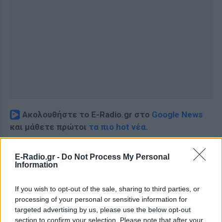
Ακολουθήστε το E-Radio.gr στο
Google News
και μάθετε πρώτοι
τα πιο hot νέα
.
Εσύ μπήκες στο E-Daily.gr; Τα νέα της ημέρας
E-Radio.gr -
Do Not Process My Personal
και ότι σου κάνει κλικ!
Information
Ακολουθήστε το E-Radio.gr και στο Instagram
If you wish to opt-out of the sale, sharing to third parties, or
processing of your personal or sensitive information for
ΔΙΑΦΗΜΙΣΗ
targeted advertising by us, please use the below opt-out
section to confirm your selection. Please note that after your