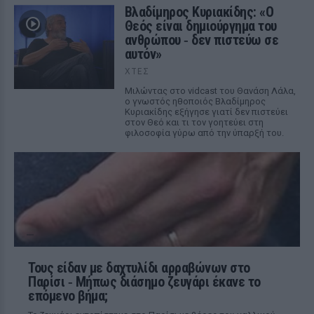
Βλαδίμηρος Κυριακίδης: «Ο
Θεός είναι δημιούργημα του
ανθρώπου ‑ δεν πιστεύω σε
αυτόν»
ΧΤΕΣ
Μιλώντας στο vidcast του Θανάση Λάλα,
ο γνωστός ηθοποιός Βλαδίμηρος
Κυριακίδης εξήγησε γιατί δεν πιστεύει
στον Θεό και τι τον γοητεύει στη
φιλοσοφία γύρω από την ύπαρξή του.
Τους είδαν με δαχτυλίδι αρραβώνων στο
Παρίσι ‑ Μήπως διάσημο ζευγάρι έκανε το
επόμενο βήμα;