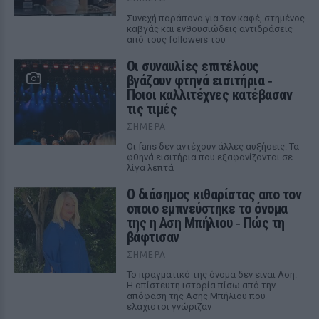
Συνεχή παράπονα για τον καφέ, στημένος
καβγάς και ενθουσιώδεις αντιδράσεις
από τους followers του
Οι συναυλίες επιτέλους
βγάζουν φτηνά εισιτήρια ‑
Ποιοι καλλιτέχνες κατέβασαν
τις τιμές
ΣΉΜΕΡΑ
Οι fans δεν αντέχουν άλλες αυξήσεις: Τα
φθηνά εισιτήρια που εξαφανίζονται σε
λίγα λεπτά
Ο διάσημος κιθαρίστας απο τον
οποιο εμπνεύστηκε το όνομα
της η Αση Μπήλιου ‑ Πώς τη
βάφτισαν
ΣΉΜΕΡΑ
Το πραγματικό της όνομα δεν είναι Αση:
Η απίστευτη ιστορία πίσω από την
απόφαση της Ασης Μπήλιου που
ελάχιστοι γνώριζαν