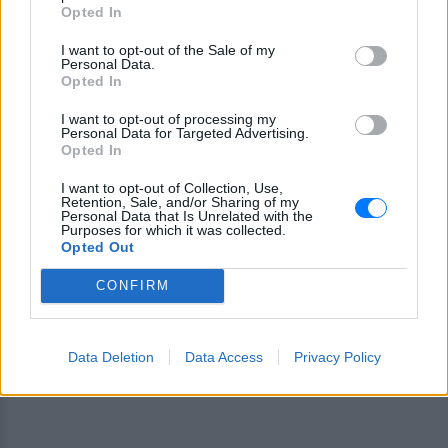
Opted In
I want to opt-out of the Sale of my
Ακολουθήστε το E-Radio.gr στο
Google News
Personal Data.
Opted In
και μάθετε πρώτοι
τα πιο hot νέα
.
I want to opt-out of processing my
Εσύ μπήκες στο E-Daily.gr; Τα νέα της ημέρας
Personal Data for Targeted Advertising.
Opted In
και ότι σου κάνει κλικ!
I want to opt-out of Collection, Use,
Ακολουθήστε το E-Radio.gr και στο Instagram
Retention, Sale, and/or Sharing of my
Personal Data that Is Unrelated with the
Purposes for which it was collected.
ΔΙΑΦΗΜΙΣΗ
Opted Out
CONFIRM
Data Deletion
Data Access
Privacy Policy