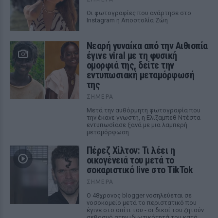
Οι φωτογραφίες που ανάρτησε στο
Instagram η Αποστολία Ζώη
Νεαρή γυναίκα από την Αιθιοπία
έγινε viral με τη φυσική
ομορφιά της, δείτε την
εντυπωσιακή μεταμόρφωσή
της
ΣΉΜΕΡΑ
Μετά την αυθόρμητη φωτογραφία που
την έκανε γνωστή, η Ελίζαμπεθ Ντέστα
εντυπωσίασε ξανά με μια λαμπερή
μεταμόρφωση
Πέρεζ Χίλτον: Τι λέει η
οικογένειά του μετά το
σοκαριστικό live στο TikTok
ΣΉΜΕΡΑ
Ο 48χρονος blogger νοσηλεύεται σε
νοσοκομείο μετά το περιστατικό που
έγινε στο σπίτι του - οι δικοί του ζητούν
σεβασμό στην ιδιωτικότητά του κατά