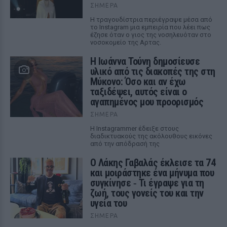
ΣΉΜΕΡΑ
Η τραγουδίστρια περιέγραψε μέσα από
το Instagram μια εμπειρία που λέει πως
έζησε όταν ο γιος της νοσηλευόταν στο
νοσοκομείο της Αρτας.
Η Ιωάννα Τούνη δημοσίευσε
υλικό από τις διακοπές της στη
Μύκονο: Όσο και αν έχω
ταξιδέψει, αυτός είναι ο
αγαπημένος μου προορισμός
ΣΉΜΕΡΑ
Η Instagrammer έδειξε στους
διαδικτυακούς της ακόλουθους εικόνες
από την απόδρασή της
Ο Λάκης Γαβαλάς έκλεισε τα 74
και μοιράστηκε ένα μήνυμα που
συγκίνησε ‑ Τι έγραψε για τη
ζωή, τους γονείς του και την
υγεία του
ΣΉΜΕΡΑ