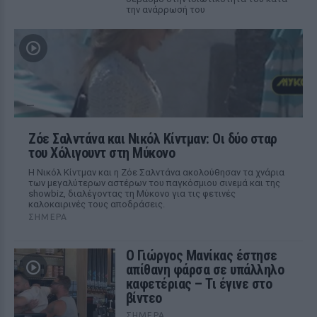
την ανάρρωσή του
Ζόε Σαλντάνα και Νικόλ Κίντμαν: Οι δύο σταρ
του Χόλιγουντ στη Μύκονο
Η Νικόλ Κίντμαν και η Ζόε Σαλντάνα ακολούθησαν τα χνάρια
των μεγαλύτερων αστέρων του παγκόσμιου σινεμά και της
showbiz, διαλέγοντας τη Μύκονο για τις φετινές
καλοκαιρινές τους αποδράσεις.
ΣΉΜΕΡΑ
Ο Γιώργος Μανίκας έστησε
απίθανη φάρσα σε υπάλληλο
καφετέριας – Τι έγινε στο
βίντεο
ΣΉΜΕΡΑ