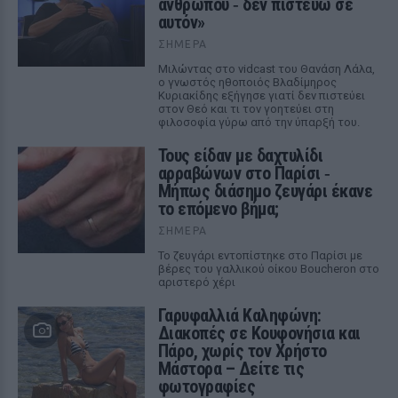
ανθρώπου ‑ δεν πιστεύω σε
αυτόν»
ΣΉΜΕΡΑ
Μιλώντας στο vidcast του Θανάση Λάλα,
ο γνωστός ηθοποιός Βλαδίμηρος
Κυριακίδης εξήγησε γιατί δεν πιστεύει
στον Θεό και τι τον γοητεύει στη
φιλοσοφία γύρω από την ύπαρξή του.
Τους είδαν με δαχτυλίδι
αρραβώνων στο Παρίσι ‑
Μήπως διάσημο ζευγάρι έκανε
το επόμενο βήμα;
ΣΉΜΕΡΑ
Το ζευγάρι εντοπίστηκε στο Παρίσι με
βέρες του γαλλικού οίκου Boucheron στο
αριστερό χέρι
Γαρυφαλλιά Καληφώνη:
Διακοπές σε Κουφονήσια και
Πάρο, χωρίς τον Χρήστο
Μάστορα – Δείτε τις
φωτογραφίες