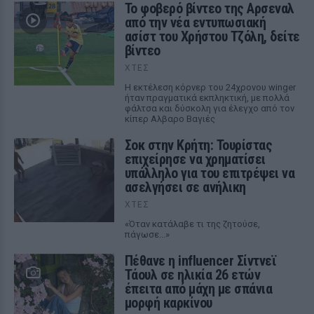
Το φοβερό βίντεο της Αρσεναλ
από την νέα εντυπωσιακή
ασίστ του Χρήστου Τζόλη, δείτε
βίντεο
ΧΤΕΣ
Η εκτέλεση κόρνερ του 24χρονου winger
ήταν πραγματικά εκπληκτική, με πολλά
φάλτσα και δύσκολη για έλεγχο από τον
κίπερ Αλβαρο Βαγιές
Σοκ στην Κρήτη: Τουρίστας
επιχείρησε να χρηματίσει
υπάλληλο για του επιτρέψει να
ασελγήσει σε ανήλικη
ΧΤΕΣ
«Όταν κατάλαβε τι της ζητούσε,
πάγωσε...»
Πέθανε η influencer Σίντνεϊ
Τάουλ σε ηλικία 26 ετών
έπειτα από μάχη με σπάνια
μορφή καρκίνου