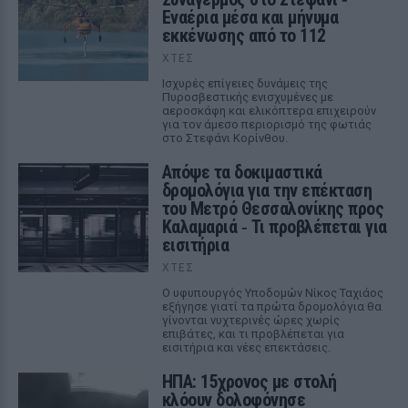
Εναέρια μέσα και μήνυμα
εκκένωσης από το 112
ΧΤΕΣ
Ισχυρές επίγειες δυνάμεις της
Πυροσβεστικής ενισχυμένες με
αεροσκάφη και ελικόπτερα επιχειρούν
για τον άμεσο περιορισμό της φωτιάς
στο Στεφάνι Κορίνθου.
Απόψε τα δοκιμαστικά
δρομολόγια για την επέκταση
του Μετρό Θεσσαλονίκης προς
Καλαμαριά ‑ Τι προβλέπεται για
εισιτήρια
ΧΤΕΣ
Ο υφυπουργός Υποδομών Νίκος Ταχιάος
εξήγησε γιατί τα πρώτα δρομολόγια θα
γίνονται νυχτερινές ώρες χωρίς
επιβάτες, και τι προβλέπεται για
εισιτήρια και νέες επεκτάσεις.
ΗΠΑ: 15χρονος με στολή
κλόουν δολοφόνησε