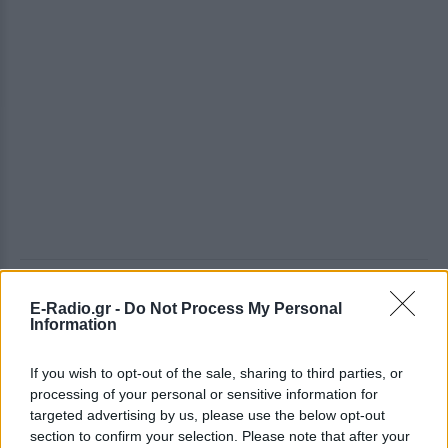
ΔΕΙΤΕ ΕΠΙΣΗΣ
E-Radio.gr -
Do Not Process My Personal
Information
ΣΤΗΝ ΙΔΙΑ ΚΑΤΗΓΟΡΙΑ
If you wish to opt-out of the sale, sharing to third parties, or
processing of your personal or sensitive information for
«Θέλω τον μπαμπά μου»: Το
βίντεο της μεθυσμένης οδηγού
targeted advertising by us, please use the below opt-out
που σκότωσε νύφη ώρες μετά
section to confirm your selection. Please note that after your