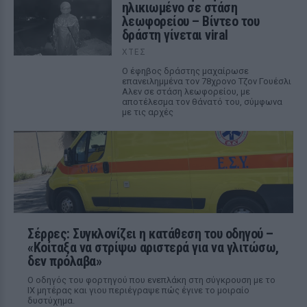
ηλικιωμένο σε στάση
λεωφορείου – Βίντεο του
δράστη γίνεται viral
ΧΤΕΣ
Ο έφηβος δράστης μαχαίρωσε
επανειλημμένα τον 78χρονο Τζον Γουέσλι
Αλεν σε στάση λεωφορείου, με
αποτέλεσμα τον θάνατό του, σύμφωνα
με τις αρχές
Σέρρες: Συγκλονίζει η κατάθεση του οδηγού –
«Κοίταξα να στρίψω αριστερά για να γλιτώσω,
δεν πρόλαβα»
Ο οδηγός του φορτηγού που ενεπλάκη στη σύγκρουση με το
ΙΧ μητέρας και γιου περιέγραψε πώς έγινε το μοιραίο
δυστύχημα.