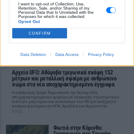
I want to opt-out of Collection, Use,
ΧΤΕΣ
Retention, Sale, and/or Sharing of my
Personal Data that Is Unrelated with the
Εξαιτίας των υψηλών ταχυτήτων το
Purposes for which it was collected.
λευκό όχημα έχασε τον έλεγχο και
Opted Out
καρφώθηκε πάνω σε κολονάκια.
CONFIRM
Data Deletion
Data Access
Privacy Policy
Αρχεία UFO: Αθόρυβα τριγωνικά σκάφη 152
μέτρων και μεταλλική σφαίρα με ανθρώπινο
σώμα στα νέα αποχαρακτηρισμένα έγγραφα
Η κυβέρνηση Τραμπ δημοσίευσε την 5η παρτίδα
αποχαρακτηρισμένων αρχείων με αναφορές στρατιωτικών
πιλότων, μαρτύρων και αναλύσεων του FBI για ανεξήγητα
εναέρια φαινόμενα σε ΗΠΑ, Βραζιλία και Αφγανιστάν.
ΧΤΕΣ
Φωτιά στην Κόρινθο:
Συναγερμός στο Στεφάνι ‑