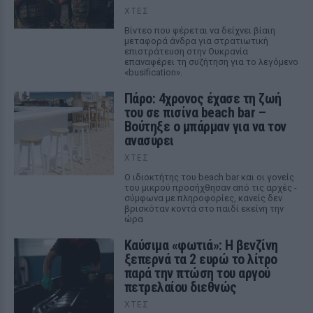
ΧΤΕΣ
Βίντεο που φέρεται να δείχνει βίαιη
μεταφορά άνδρα για στρατιωτική
επιστράτευση στην Ουκρανία
επαναφέρει τη συζήτηση για το λεγόμενο
«busification».
Πάρο: 4χρονος έχασε τη ζωή
του σε πισίνα beach bar –
Βούτηξε ο μπάρμαν για να τον
ανασύρει
ΧΤΕΣ
Ο ιδιοκτήτης του beach bar και οι γονείς
του μικρού προσήχθησαν από τις αρχές -
σύμφωνα με πληροφορίες, κανείς δεν
βρισκόταν κοντά στο παιδί εκείνη την
ώρα
Καύσιμα «φωτιά»: Η βενζίνη
ξεπερνά τα 2 ευρώ το λίτρο
παρά την πτώση του αργού
πετρελαίου διεθνώς
ΧΤΕΣ