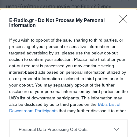
μεταξύ κάποιων υπουργών της Ευρωζώνης».
Μάλιστα, ένας «αξιωματούχος επεσήμανε ότι η
E-Radio.gr -
Do Not Process My Personal
πρόσφατη στήριξη του Βόλφγκανγκ Σόιμπλε, του
Information
υπουργού Οικονομικών της Γερμανίας, για ένα
ελληνικό δημοψήφισμα εντάσσεται μέσα σε αυτό το
If you wish to opt-out of the sale, sharing to third parties, or
πλαίσιο. Κάτω από αυτό το σενάριο, ο κ. Τσίπρας θα
processing of your personal or sensitive information for
targeted advertising by us, please use the below opt-out
θέσει στη διάθεση του λαού ένα τελεσίγραφο
section to confirm your selection. Please note that after your
διάσωσης».
opt-out request is processed you may continue seeing
interest-based ads based on personal information utilized by
Τέλος, σύμφωνα με άλλο αξιωματούχο «η πρόταση-
us or personal information disclosed to third parties prior to
τελεσίγραφο παραμένει» τουλάχιστον προς το
your opt-out. You may separately opt-out of the further
παρόν «ως ιδέα, μία από τις πολλές που έχουν
disclosure of your personal information by third parties on the
IAB’s list of downstream participants. This information may
συζητηθεί ανεπίσημα ως τρόπος για να κλείσει η
also be disclosed by us to third parties on the
IAB’s List of
συμφωνία».
Downstream Participants
that may further disclose it to other
third parties.
ΔΙΑΦΗΜΙΣΗ
Personal Data Processing Opt Outs