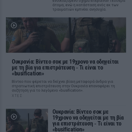
ενοικιαζόμενο όχημα επέβαιναν τέσσερα
άτομα, ενώ η κατάσταση ενός εκ των
τραυματιών εμπνέει ανησυχία.
Ουκρανία: Βίντεο σοκ με 19χρονο να οδηγείται
με τη βία για επιστράτευση ‑ Τι είναι το
«busification»
Βίντεο που φέρεται να δείχνει βίαιη μεταφορά άνδρα για
στρατιωτική επιστράτευση στην Ουκρανία επαναφέρει τη
συζήτηση για το λεγόμενο «busification».
ΧΤΕΣ
Ουκρανία: Βίντεο σοκ με
19χρονο να οδηγείται με τη βία
για επιστράτευση ‑ Τι είναι το
«busification»