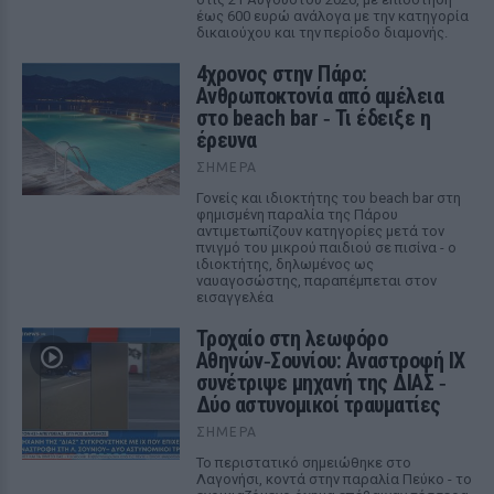
έως 600 ευρώ ανάλογα με την κατηγορία
δικαιούχου και την περίοδο διαμονής.
4χρονος στην Πάρο:
Ανθρωποκτονία από αμέλεια
στο beach bar ‑ Τι έδειξε η
έρευνα
ΣΉΜΕΡΑ
Γονείς και ιδιοκτήτης του beach bar στη
φημισμένη παραλία της Πάρου
αντιμετωπίζουν κατηγορίες μετά τον
πνιγμό του μικρού παιδιού σε πισίνα - ο
ιδιοκτήτης, δηλωμένος ως
ναυαγοσώστης, παραπέμπεται στον
εισαγγελέα
Τροχαίο στη λεωφόρο
Αθηνών‑Σουνίου: Αναστροφή ΙΧ
συνέτριψε μηχανή της ΔΙΑΣ ‑
Δύο αστυνομικοί τραυματίες
ΣΉΜΕΡΑ
Το περιστατικό σημειώθηκε στο
Λαγονήσι, κοντά στην παραλία Πεύκο - το