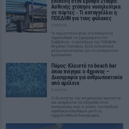
Επίθεση στον Ερυθρό Σταυρό:
Ασθενής χτύπησε νοσηλεύτρια
σε πόρτες ‑ Τι καταγγέλλει η
ΠΟΕΔΗΝ για τους φύλακες
ΣΉΜΕΡΑ
Το περιστατικό βίας στα Επείγοντα
σημειώθηκε τα ξημερώματα του
Σαββάτου - ο πρόεδρος της ΠΟΕΔΗΝ
Μιχάλης Γιαννάκος ζητά ουσιαστικά
μέτρα προστασίας για το νοσηλευτικό
προσωπικό
Πάρος: Κλειστό το beach bar
όπου πνίγηκε ο 4χρονος –
Δικογραφία για ανθρωποκτονία
από αμέλεια
ΣΉΜΕΡΑ
Ο ιδιοκτήτης της επιχείρησης κρατείται
και αναμένεται να οδηγηθεί στον
εισαγγελέα, ενώ οι γονείς του παιδιού
αφέθηκαν ελεύθεροι μετά τη
σχηματισθείσα δικογραφία.