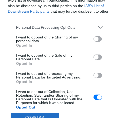
IAB’s list of downstream participants. This information may
also be disclosed by us to third parties on the
IAB’s List of
Η παρουσιάστρια μοιράστηκε στο
Instagram σειρά στιγμιότυπων από τις
Downstream Participants
that may further disclose it to other
καλοκαιρινές της διακοπές στο «νησί
third parties.
των ανέμων».
Personal Data Processing Opt Outs
Η Γαρυφαλλιά Καληφώνη στην
Πάρο με μαύρο μπικίνι ‑ δείτε
I want to opt-out of the Sharing of my
τις πόζες της
personal data.
Opted In
ΣΉΜΕΡΑ
Το μοντέλο μοιράστηκε φωτογραφίες
I want to opt-out of the Sale of my
από τις καλοκαιρινές της διακοπές στο
Personal Data.
νησί των Κυκλάδων
Opted In
Ιωάννα Τούνη: «Έβγαλα όλο το
I want to opt-out of processing my
βράδυ στο νοσοκομείο με ορούς
Personal Data for Targeted Advertising.
και αντιβιώσεις»
Opted In
ΣΉΜΕΡΑ
I want to opt-out of Collection, Use,
Retention, Sale, and/or Sharing of my
Η επιχειρηματίας έπαθε τροφική
Personal Data that Is Unrelated with the
δηλητηρίαση και μοιράστηκε με τους
Purposes for which it was collected.
followers της στο Instagram τις δύσκολες
Opted Out
ώρες που πέρασε.
CONFIRM