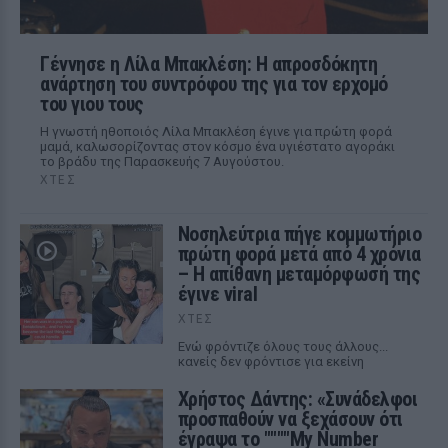
Γέννησε η Λίλα Μπακλέση: Η απροσδόκητη
ανάρτηση του συντρόφου της για τον ερχομό
του γιου τους
Η γνωστή ηθοποιός Λίλα Μπακλέση έγινε για πρώτη φορά
μαμά, καλωσορίζοντας στον κόσμο ένα υγιέστατο αγοράκι
το βράδυ της Παρασκευής 7 Αυγούστου.
ΧΤΕΣ
Νοσηλεύτρια πήγε κομμωτήριο
πρώτη φορά μετά από 4 χρόνια
– Η απίθανη μεταμόρφωσή της
έγινε viral
ΧΤΕΣ
Ενώ φρόντιζε όλους τους άλλους...
κανείς δεν φρόντισε για εκείνη
Χρήστος Δάντης: «Συνάδελφοι
προσπαθούν να ξεχάσουν ότι
έγραψα το """"My Number