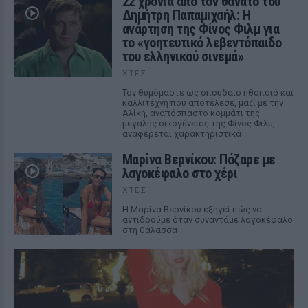
22 χρόνια από τον θάνατο του
Δημήτρη Παπαμιχαήλ: Η
ανάρτηση της Φίνος Φιλμ για
το «γοητευτικό λεβεντόπαιδο
του ελληνικού σινεμά»
ΧΤΕΣ
Τον θυμόμαστε ως σπουδαίο ηθοποιό και
καλλιτέχνη που αποτέλεσε, μαζί με την
Αλίκη, αναπόσπαστο κομμάτι της
μεγάλης οικογένειας της Φίνος Φιλμ,
αναφέρεται χαρακτηριστικά
Μαρίνα Βερνίκου: Πόζαρε με
λαγοκέφαλο στο χέρι
ΧΤΕΣ
Η Μαρίνα Βερνίκου εξηγεί πώς να
αντιδρούμε όταν συναντάμε λαγοκέφαλο
στη θάλασσα