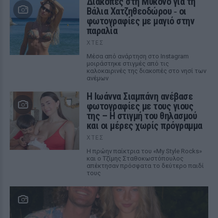
Διακοπές στη Μύκονο για τη
Βάλια Χατζηθεοδώρου ‑ οι
φωτογραφίες με μαγιό στην
παραλία
ΧΤΕΣ
Μέσα από ανάρτηση στο Instagram
μοιράστηκε στιγμές από τις
καλοκαιρινές της διακοπές στο νησί των
ανέμων
H Ιωάννα Σιαμπάνη ανέβασε
φωτογραφίες με τους γιους
της – Η στιγμή του θηλασμού
και οι μέρες χωρίς πρόγραμμα
ΧΤΕΣ
Η πρώην παίκτρια του «My Style Rocks»
και ο Τζίμης Σταθοκωστόπουλος
απέκτησαν πρόσφατα το δεύτερο παιδί
τους