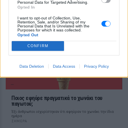
Personal Data for Targeted Advertising.
Πώς να αποφύγεις το σύγκαμα
Opted In
ανάμεσα στους μηρούς
I want to opt-out of Collection, Use,
ΣΉΜΕΡΑ
Retention, Sale, and/or Sharing of my
Personal Data that Is Unrelated with the
Έχει συμβεί σε όλες
Purposes for which it was collected.
Opted Out
CONFIRM
Data Deletion
Data Access
Privacy Policy
Ποιος εφηύρε πραγματικά το χωνάκι του
παγωτού;
Έξι άνθρωποι ισχυρίστηκαν ότι εφηύραν το χωνάκι την ίδια
ημέρα
ΣΉΜΕΡΑ