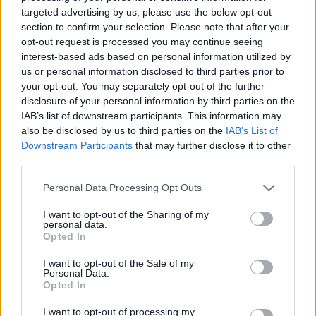
ΔΕΙΤΕ ΕΠΙΣΗΣ
targeted advertising by us, please use the below opt-out
section to confirm your selection. Please note that after your
opt-out request is processed you may continue seeing
ΣΤΗΝ ΙΔΙΑ ΚΑΤΗΓΟΡΙΑ
interest-based ads based on personal information utilized by
us or personal information disclosed to third parties prior to
Οι κρυμμένες λίμνες της
your opt-out. You may separately opt-out of the further
Εύβοιας ‑ Εγκαταλελειμμένα
disclosure of your personal information by third parties on the
ορυχεία μετατράπηκαν σε
IAB’s list of downstream participants. This information may
«παράδεισο»
also be disclosed by us to third parties on the
IAB’s List of
ΣΉΜΕΡΑ
Downstream Participants
that may further disclose it to other
Στη Βόρεια Εύβοια, κοντά στο Μαντούδι
third parties.
και τη Λίμνη, δώδεκα πρώην ορυχεία
λευκόλιθου μεταμορφώθηκαν σε
Personal Data Processing Opt Outs
γαλαζοπράσινες λίμνες που πλέον
αποτελούν στόχο γεωτουρισμού και
περιβαλλοντικής εκπαίδευσης.
I want to opt-out of the Sharing of my
personal data.
6 φρούτα που μπορουν να
Opted In
διατηρηθούν εκτός ψυγείου το
καλοκαίρι
I want to opt-out of the Sale of my
Personal Data.
ΣΉΜΕΡΑ
Opted In
I want to opt-out of processing my