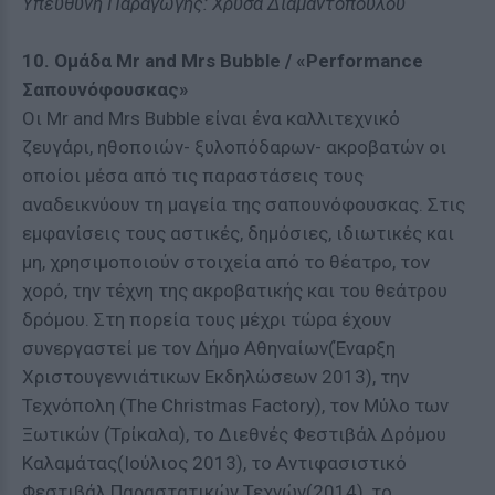
Υπεύθυνη Παραγωγής: Χρύσα Διαμαντοπούλου
10. Ομάδα Mr and Mrs Bubble / «Performance
Σαπουνόφουσκας»
Οι Mr and Mrs Bubble είναι ένα καλλιτεχνικό
ζευγάρι, ηθοποιών- ξυλοπόδαρων- ακροβατών οι
οποίοι μέσα από τις παραστάσεις τους
αναδεικνύουν τη μαγεία της σαπουνόφουσκας. Στις
εμφανίσεις τους αστικές, δημόσιες, ιδιωτικές και
μη, χρησιμοποιούν στοιχεία από το θέατρο, τον
χορό, την τέχνη της ακροβατικής και του θεάτρου
δρόμου. Στη πορεία τους μέχρι τώρα έχουν
συνεργαστεί με τον Δήμο Αθηναίων(Έναρξη
Χριστουγεννιάτικων Εκδηλώσεων 2013), την
Τεχνόπολη (The Christmas Factory), τον Μύλο των
Ξωτικών (Τρίκαλα), το Διεθνές Φεστιβάλ Δρόμου
Καλαμάτας(Ιούλιος 2013), το Αντιφασιστικό
Φεστιβάλ Παραστατικών Τεχνών(2014), το