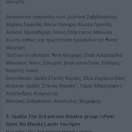
ανοιχτό.
Ακούγονται τραγούδια των: Διονύση Σαββόπουλου,
Μιχάλη Σιγανίδη, Νίκου Γούναρη, Κώστα Γιαννίδη,
Αλέκου Χρυσοβέργη, Γιάννη Σπάρτακου, Μανώλη
Χιώτη, καθώς και πρωτότυπα τραγούδια της ¶ννης
Θεοχάρη
Παίζουν οι ηθοποιοί: ¶ννη Θεοχάρη, Έλσα Λουμπαρδιά
Μουσικοί: Νίκος Σολωμός βιολί-μπουζούκι, Ευθύμης
Κούρτης πιάνο
Σκηνοθεσία: Ομάδα Στενός Κορσές, Έλια Ζαχαριουδάκη
Κείμενα: Ομάδα “Στενός Κορσές”, Τόμας Μπέρνχαρντ,
Αλέξανδρος Κυπριώτης
Μουσική Διδασκαλία: Αποστόλης Ψυχράμης
3. Ομάδα The 3rd person theatre group /«Peer
Gynt, No ManΆs Land» του Ιψεν
Η ομάδα The 3rd person theatre group