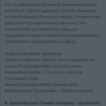
έτσι η σχέση πλατείας-σκηνής παραμένει ανοιχτή
και έκθετη. Τίθεται εμμέσως ο θεατής συνένοχος
σε όσα διαδραματίζονται επί σκηνής. Η παράσταση
βασίζεται στην αποπλάνηση του κοινού που
παρακολουθεί μια παράσταση ψέμα, μια
εξωραϊσμένη πραγματικότητα που με μικρά βήματα
αποκαλύπτει τη πραγματική της φρίκη.
Σενάριο-Σκηνοθεσία: Ομάδα Gras
Παίζουν οι ηθοποιοί: Αλεξίου Ξένια, Καράμπελα Λία
Αγλαΐα, Έλια Ζαχαριουδάκη, Κυρίτση Ιωάννα,
Λουμπαρδιά Ελισάβετ, Τζιμούρτου Δήμητρα,
Τουλουμάκου Λήδα
Μουσική Επιμέλεια: Μάνος Καρακατσάνης
Ενδυματολόγος/ Σκηνογράφος: Εβελίνα Δαρζέντα
8. Ομάδα Νessuno Theater Company / «Δωδέκατη