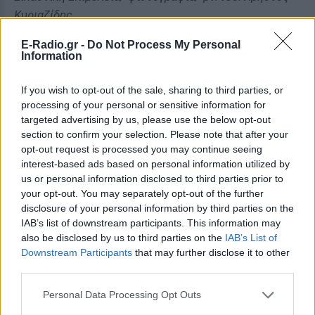
Κυριαζίδης
Ερμηνευτές: Χριστίνα Γυφτάκη, Δημήτρης
E-Radio.gr -
Do Not Process My Personal
Παπαδόπουλος
Information
5. Γιώργος Κατσής & Κωνσταντίνος Πλεμμένος /
If you wish to opt-out of the sale, sharing to third parties, or
processing of your personal or sensitive information for
«Στεν» βασισμένη στο διήγημα του Θανάση Βαλτινού
targeted advertising by us, please use the below opt-out
Η Κάθοδος των Εννιά
section to confirm your selection. Please note that after your
Η ομάδα της παράστασης αποτελείται από τον
opt-out request is processed you may continue seeing
Γιώργο Κατσή και τον Κωνσταντίνο Πλεμμένο, οι
interest-based ads based on personal information utilized by
οποίοι ήταν συμμαθητές στη Δραματική Σχολή του
us or personal information disclosed to third parties prior to
your opt-out. You may separately opt-out of the further
Εθνικού Θεάτρου και δημιουργήθηκε βάσει του
disclosure of your personal information by third parties on the
αμοιβαίου σεβασμού του ενός για τον άλλον και την
IAB’s list of downstream participants. This information may
αγάπη που μοιράζονται για την τέχνη τους.
also be disclosed by us to third parties on the
IAB’s List of
Downstream Participants
that may further disclose it to other
third parties.
«Στεν»
Μια παράσταση βασισμένη στο διήγημα του Θανάση
Personal Data Processing Opt Outs
Βαλτινού Η Κάθοδος των Εννιά. Μια πλασματική