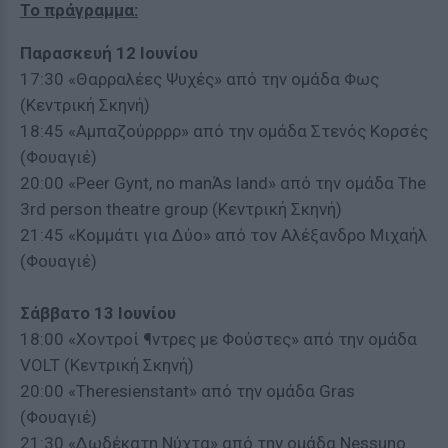
Το πράγραμμα:
Παρασκευή 12 Ιουνίου
17:30 «Θαρραλέες Ψυχές» από την ομάδα Φως
(Κεντρική Σκηνή)
18:45 «Αμπαζούρρρρ» από την ομάδα Στενός Κορσές
(Φουαγιέ)
20:00 «Peer Gynt, no manΆs land» από την ομάδα The
3rd person theatre group (Κεντρική Σκηνή)
21:45 «Κομμάτι για Δύο» από τον Αλέξανδρο Μιχαήλ
(Φουαγιέ)
Σάββατο 13 Ιουνίου
18:00 «Χοντροί ¶ντρες με Φούστες» από την ομάδα
VOLT (Κεντρική Σκηνή)
20:00 «Theresienstant» από την ομάδα Gras
(Φουαγιέ)
21:30 «Δωδέκατη Νύχτα» από την ομάδα Νessuno