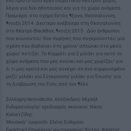
Ένα πρωτότυπο έργο σωματικού θεάτρου χωρίς
λόγια για δύο ηθοποιούς και για το χώρο ανάμεσα..
Πρεμιέρα στο σχήμα Εκτός ¶ξονα, Θεσσαλονίκη,
¶νοιξη 2014. Δεύτερο ανέβασμα στη Θεσσαλονίκη
στο θέατρο BlackBox, ¶νοιξη 2015. Δύο άνθρωποι
που ενώνονται/ δύο πυρήνες που συγκρούονται/ μια
σχέση που βαθαίνει στο χρόνο/ απλώνει στο μέσα
χώρο/ ποτίζει. Το Κομμάτι για 2 μιλάει για αυτό το
χώρο ανάμεσα που μας ενώνει και μας χωρίζει/ για
ό, τι μας κρατά και μας συνέχει σε ένα συμφωνημένο
μαζί/ μιλάει για Σύγκρουση/ μιλάει για Ένωση/ για
τη Διάβρωση του Ενός από τον ¶λλο.
Σύλληψη/σκηνοθεσία: Αλέξανδρος Μιχαήλ
Ενδυματολογία/ σχεδιασμός σκηνικού: Νίκος
Καλαϊτζίδης
Μουσική/ τραγούδι: Ελένη Ευθυμίου
Εικαστική Επιμέλεια/ φωτογραφία/ βίντεο: Χρήστος