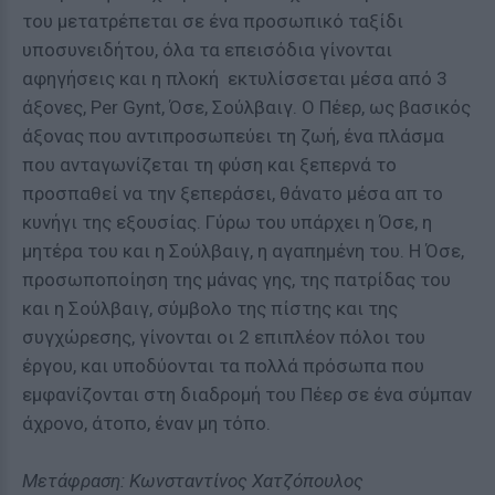
του μετατρέπεται σε ένα προσωπικό ταξίδι
υποσυνειδήτου, όλα τα επεισόδια γίνονται
αφηγήσεις και η πλοκή εκτυλίσσεται μέσα από 3
άξονες, Per Gynt, Όσε, Σούλβαιγ. Ο Πέερ, ως βασικός
άξονας που αντιπροσωπεύει τη ζωή, ένα πλάσμα
που ανταγωνίζεται τη φύση και ξεπερνά το
προσπαθεί να την ξεπεράσει, θάνατο μέσα απ το
κυνήγι της εξουσίας. Γύρω του υπάρχει η Όσε, η
μητέρα του και η Σούλβαιγ, η αγαπημένη του. Η Όσε,
προσωποποίηση της μάνας γης, της πατρίδας του
και η Σούλβαιγ, σύμβολο της πίστης και της
συγχώρεσης, γίνονται οι 2 επιπλέον πόλοι του
έργου, και υποδύονται τα πολλά πρόσωπα που
εμφανίζονται στη διαδρομή του Πέερ σε ένα σύμπαν
άχρονο, άτοπο, έναν μη τόπο.
Μετάφραση: Κωνσταντίνος Χατζόπουλος