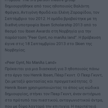
δημιουργήθηκε από τους ηθοποιούς Βαλάντη
Φράγκο, Αντιγόνη Φρυδά και Ελένη Ζαραφίδου, τον
Σεπτέμβριο του 2012. Η ομάδα βραβεύτηκε με τη
διεθνή υποτροφία Ibsen Scholarship 2013 από το
θεσμό του Ibsen Awards στη Νορβηγία για την
παράσταση “Peer Gynt, no manΆs land”. Η βράβευση
έγινε στις 18 Σεπτεμβρίου 2013 στο Skien της
Νορβηγίας.
«Peer Gynt, No ManΆs Land»
Πρόκειται για μια διασκευή για 3 ηθοποιούς πάνω
στο έργο του Henrik Ibsen, Πέερ Γκυντ. O Πεερ Γκυντ,
ζει μεταξύ φαντασίας και πραγματικότητας. Ο
Henrik Ibsen χρησιμοποιώντας το έπος ως κώδικα
δημιουργίας, στήνει τον Πεερ Γκυντ, έναν αντιήρωα
στο πρότυπό του πιεστικού, ανταγωνιστικού άντρα,
που με δίψα λαχταρά την επιτυχία. Η περιπέτειά