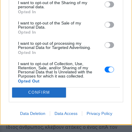
I want to opt-out of the Sharing of my
μαρτυρία ενός στρατιώτη του Δημοκρατικού
personal data.
στρατού που ακολουθεί άλλους οχτώ συντρόφους
Opted In
στην πορεία τους στην Πελοπόννησο για αναζήτηση
I want to opt-out of the Sale of my
της σωτηρίας στη θάλασσα. Οι εννιά σύντροφοι δεν
Personal Data.
Opted In
τα καταφέρνουν και από αυτούς μόνο ένας θα
επιζήσει και θα καταγράψει το βίωμά του, θα
I want to opt-out of processing my
Personal Data for Targeted Advertising.
μιλήσει για την ήττα και την οπισθοχώρηση.
Opted In
I want to opt-out of Collection, Use,
Οι απόφοιτοι της Δραματικής Σχολής του Εθνικού
Retention, Sale, and/or Sharing of my
Personal Data that Is Unrelated with the
Θεάτρου Γιώργος Κατσής και Κωνσταντίνος
Purposes for which it was collected.
Πλεμμένος αναλαμβάνουν εξΆ ολοκλήρου την
Opted Out
ερμηνεία, σκηνοθεσία, σκηνογραφία και
CONFIRM
δραματουργική επεξεργασία της μαρτυρίας του
επιζώντα στρατιώτη από το λογοτεχνικό έργο του
Βαλτινού. Δύο ηθοποιοί επί σκηνής, αφηγούνται στο
Data Deletion
Data Access
Privacy Policy
κοινό την ιστορία σε πρώτο πρόσωπο σαν να ναι ο
ίδιος άνθρωπος, κλέβουν ατάκες ο ένας απΆ τον