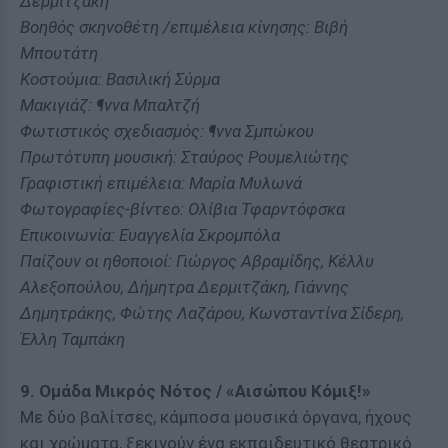
Δερμιτζάκη
Βοηθός σκηνοθέτη /επιμέλεια κίνησης: Βιβή
Μπουτάτη
Κοστούμια: Βασιλική Σύρμα
Μακιγιάζ: ¶ννα Μπαλτζή
Φωτιστικός σχεδιασμός: ¶ννα Σμπώκου
Πρωτότυπη μουσική: Σταύρος Ρουμελιώτης
Γραφιστική επιμέλεια: Μαρία Μυλωνά
Φωτογραφίες-βίντεο: Ολίβια Τφαρντόφσκα
Επικοινωνία: Ευαγγελία Σκρομπόλα
Παίζουν οι ηθοποιοί: Γιώργος Αβραμίδης, Κέλλυ
Αλεξοπούλου, Δήμητρα Δερμιτζάκη, Γιάννης
Δημητράκης, Φώτης Λαζάρου, Κωνσταντίνα Σίδερη,
Έλλη Ταμπάκη
9. Ομάδα Μικρός Νότος / «Αισώπου Κόμιξ!»
Με δύο βαλίτσες, κάμποσα μουσικά όργανα, ήχους
και χρώματα, ξεκινούν ένα εκπαιδευτικό θεατρικό