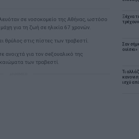
Ξέχνα τ
λευόταν σε νοσοκομείο της Αθήνας, ωστόσο
τρέχουν
 μάχη για τη ζωή σε ηλικία 67 χρονών.
νει θρύλος στις πίστες των τpαβεστί.
Σαν σήμ
ουίσκι»
σε ανοιχτά για τον σeξουαλικό της
ικαιώματα των τpαβεστί.
Τι αλλά
ΔΙΑΦΗΜΙΣΗ
κανονισ
ισχύ απ