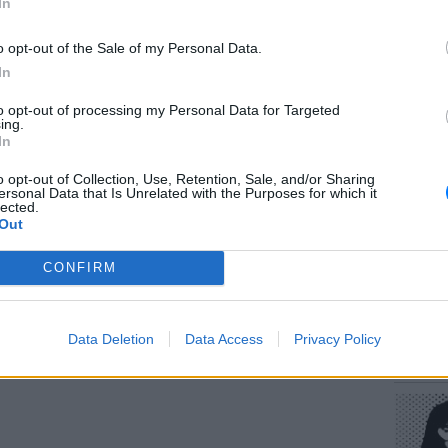
σε φτωχικά, συντροφιά με τον σκύλο της,
In
 καθώς είχε χάσει επαφή με παλιούς φίλους.
o opt-out of the Sale of my Personal Data.
οδώσουν, τα ζώα ποτέ», συνήθιζε να λέει.
In
ΔΙΑΦΗΜΙΣΗ
to opt-out of processing my Personal Data for Targeted
ΕΥ ΖΗΝ
ing.
Πώς να
In
στους 
o opt-out of Collection, Use, Retention, Sale, and/or Sharing
ersonal Data that Is Unrelated with the Purposes for which it
lected.
Out
CONFIRM
POP CU
Data Deletion
Data Access
Privacy Policy
Η κωμω
νεοπλο