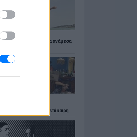
 αποφύγεις το σύγκαμα ανάμεσα
μηρούς
LTURE
δία που σατίρισε τον
υτισμό και παραμένει επίκαιρη