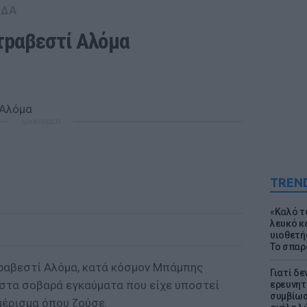
ΑΔΑ
τpαβεστί Αλόμα
ΔΙΑΦΗΜΙΣΗ
TREN
«Καλό τα
λευκό κ
υιοθετή
Το σπαρ
pαβεστί Αλόμα, κατά κόσμον Μπάμπης
Γιατί δε
στα σοβαρά εγκαύματα που είχε υποστεί
ερευνητ
συμβίωσ
έρισμα όπου ζούσε.