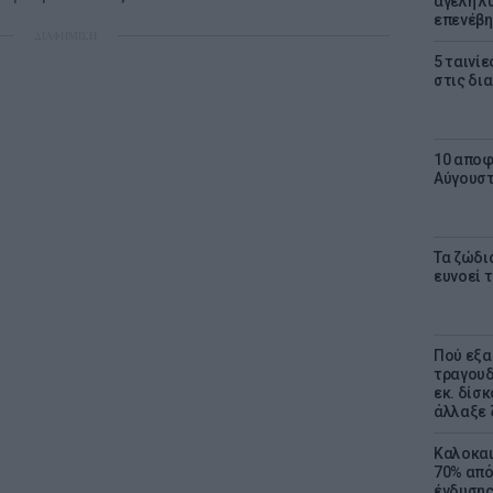
αγέλη λύ
επενέβη
ΔΙΑΦΗΜΙΣΗ
5 ταινίε
στις δι
10 αποφ
Αύγουσ
Τα ζώδια
ευνοεί 
Πού εξα
τραγουδ
εκ. δίσ
άλλαξε 
Καλοκαι
70% από
ένδυσης