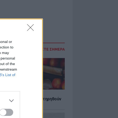
sonal or
ection to
ΔΙΑΒΑΣΤΕ ΣΗΜΕΡΑ
ou may
 personal
out of the
 downstream
B’s List of
τα που μπορουν να διατηρηθούν
ψυγείου το καλοκαίρι