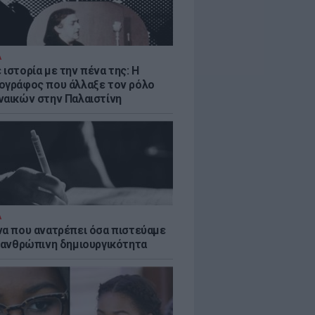
Α
ιστορία με την πένα της: Η
ογράφος που άλλαξε τον ρόλο
ναικών στην Παλαιστίνη
Α
να που ανατρέπει όσα πιστεύαμε
ν ανθρώπινη δημιουργικότητα