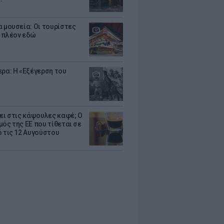
α μουσεία: Οι τουρίστες
 πλέον εδώ
ερα: Η «Εξέγερση του
ζει στις κάψουλες καφέ; Ο
μός της ΕΕ που τίθεται σε
ό τις 12 Αυγούστου