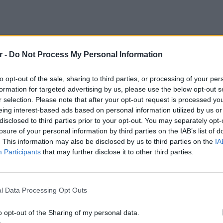
r -
Do Not Process My Personal Information
to opt-out of the sale, sharing to third parties, or processing of your per
formation for targeted advertising by us, please use the below opt-out s
r selection. Please note that after your opt-out request is processed y
eing interest-based ads based on personal information utilized by us or
disclosed to third parties prior to your opt-out. You may separately opt-
losure of your personal information by third parties on the IAB’s list of
νε τηλεοπτικές εμφανίσεις και έδινε
. This information may also be disclosed by us to third parties on the
IA
χόλια με τα όσα αποκάλυπτε,
Participants
that may further disclose it to other third parties.
α των τpαβεστί και των εκδιδόμενων
ΕΥ ΖΗΝ
6 φρού
l Data Processing Opt Outs
εκτός 
ορούσε ως Μπάμπης Ταμουτζίδης, όπως ήταν
o opt-out of the Sharing of my personal data.