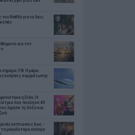
κων εξηγεί γιατί δεν
ς του Netflix για να δεις
ακοπές
θέγματα για τον
το
 σήμερα 7/8: Η μέρα
τις κινήσεις συμφιλίωσης
φανίστηκε η Dido; Η
ίστρια που πούλησε 40
κους άφησε τη δόξα και
ζωή
ρινές εκπτώσεις έως -
 τα μεγαλύτερα eshops
!