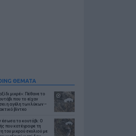
DING ΘΕΜΑΤΑ
ξίδι μικρέ»: Πέθανε το
ουτάβι που το είχαν
σει η αγέλη των λύκων –
ακτικό βίντεο
ν έσωσα το κουτάβι: Ο
ής που κατέγραφε τη
η του μικρού σκυλιού με