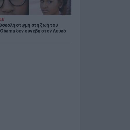
LE
δύσκολη στιγμή στη ζωή του
 Obama δεν συνέβη στον Λευκό