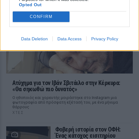
Opted Out
Η επιχειρηματίας έπαθε τροφική
δηλητηρίαση και μοιράστηκε με τους
CONFIRM
followers της στο Instagram τις δύσκολες
ώρες που πέρασε.
Data Deletion
Data Access
Privacy Policy
Ατύχημα για τον Ιβάν Σβιτάιλο στην Κέρκυρα:
«Θα σηκωθώ πιο δυνατός»
Ο ηθοποιός και χορευτής μοιράστηκε στο Instagram μια
φωτογραφία από πρόσφατη εξέτασή του, με ένα μήνυμα
θάρρους
ΧΤΕΣ
Φοβερή ιστορία στον ΟΦΗ:
Ένας κάτοχος εισιτηρίου