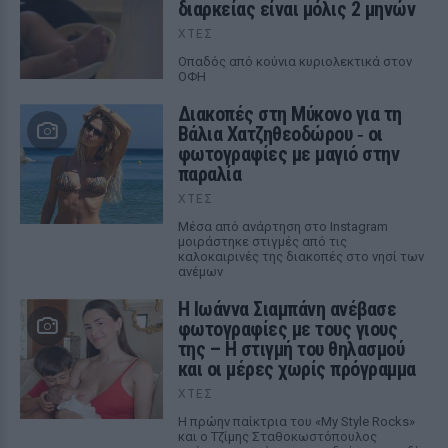
διαρκείας είναι μόλις 2 μηνών
ΧΤΕΣ
Οπαδός από κούνια κυριολεκτικά στον
ΟΦΗ
Διακοπές στη Μύκονο για τη
Βάλια Χατζηθεοδώρου ‑ οι
φωτογραφίες με μαγιό στην
παραλία
ΧΤΕΣ
Μέσα από ανάρτηση στο Instagram
μοιράστηκε στιγμές από τις
καλοκαιρινές της διακοπές στο νησί των
ανέμων
H Ιωάννα Σιαμπάνη ανέβασε
φωτογραφίες με τους γιους
της – Η στιγμή του θηλασμού
και οι μέρες χωρίς πρόγραμμα
ΧΤΕΣ
Η πρώην παίκτρια του «My Style Rocks»
και ο Τζίμης Σταθοκωστόπουλος