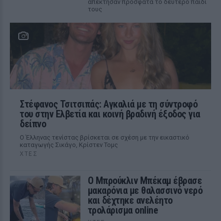
απέκτησαν πρόσφατα το δεύτερο παιδί
τους
Στέφανος Τσιτσιπάς: Αγκαλιά με τη σύντροφό
του στην Ελβετία και κοινή βραδινή έξοδος για
δείπνο
Ο Έλληνας τενίστας βρίσκεται σε σχέση με την εικαστικό
καταγωγής Σικάγο, Κρίστεν Τομς
ΧΤΕΣ
Ο Μπρούκλιν Μπέκαμ έβρασε
μακαρόνια με θαλασσινό νερό
και δέχτηκε ανελέητο
τρολάρισμα online