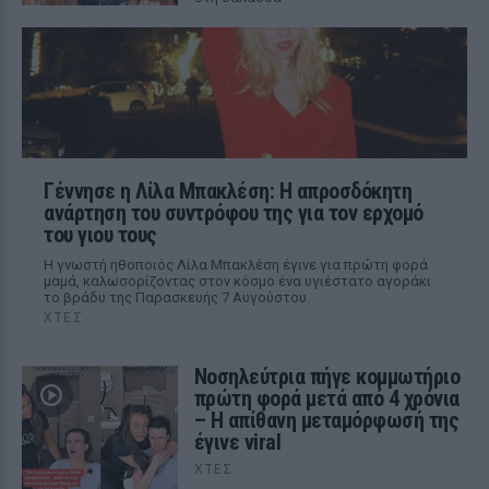
Γέννησε η Λίλα Μπακλέση: Η απροσδόκητη
ανάρτηση του συντρόφου της για τον ερχομό
του γιου τους
Η γνωστή ηθοποιός Λίλα Μπακλέση έγινε για πρώτη φορά
μαμά, καλωσορίζοντας στον κόσμο ένα υγιέστατο αγοράκι
το βράδυ της Παρασκευής 7 Αυγούστου.
ΧΤΕΣ
Νοσηλεύτρια πήγε κομμωτήριο
πρώτη φορά μετά από 4 χρόνια
– Η απίθανη μεταμόρφωσή της
έγινε viral
ΧΤΕΣ