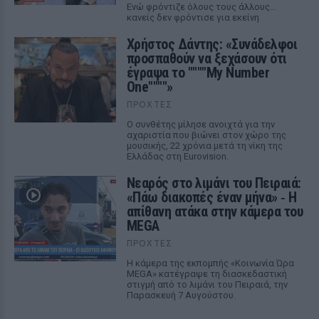
Ενώ φρόντιζε όλους τους άλλους...
κανείς δεν φρόντισε για εκείνη
Χρήστος Δάντης: «Συνάδελφοι
προσπαθούν να ξεχάσουν ότι
έγραψα το """"My Number
One""""»
ΠΡΟΧΤΈΣ
Ο συνθέτης μίλησε ανοιχτά για την
αχαριστία που βιώνει στον χώρο της
μουσικής, 22 χρόνια μετά τη νίκη της
Ελλάδας στη Eurovision.
Νεαρός στο λιμάνι του Πειραιά:
«Πάω διακοπές έναν μήνα» ‑ Η
απίθανη ατάκα στην κάμερα του
MEGA
ΠΡΟΧΤΈΣ
Η κάμερα της εκπομπής «Κοινωνία Ώρα
MEGA» κατέγραψε τη διασκεδαστική
στιγμή από το λιμάνι του Πειραιά, την
Παρασκευή 7 Αυγούστου.