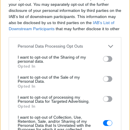
ΣΤΗΝ ΙΔΙΑ ΚΑΤΗΓΟΡΙΑ
your opt-out. You may separately opt-out of the further
disclosure of your personal information by third parties on the
Βάλια Χατζηθεοδώρου: Μπικίνι
IAB’s list of downstream participants. This information may
και βραδινές έξοδοι στη
also be disclosed by us to third parties on the
IAB’s List of
Μύκονο – Οι φωτογραφίες της
Downstream Participants
that may further disclose it to other
ΣΉΜΕΡΑ
third parties.
Η παρουσιάστρια μοιράστηκε στο
Instagram σειρά στιγμιότυπων από τις
Personal Data Processing Opt Outs
καλοκαιρινές της διακοπές στο «νησί
των ανέμων».
I want to opt-out of the Sharing of my
personal data.
Η Γαρυφαλλιά Καληφώνη στην
Opted In
Πάρο με μαύρο μπικίνι ‑ δείτε
τις πόζες της
I want to opt-out of the Sale of my
Personal Data.
ΣΉΜΕΡΑ
Opted In
Το μοντέλο μοιράστηκε φωτογραφίες
από τις καλοκαιρινές της διακοπές στο
I want to opt-out of processing my
νησί των Κυκλάδων
Personal Data for Targeted Advertising.
Opted In
Ιωάννα Τούνη: «Έβγαλα όλο το
βράδυ στο νοσοκομείο με ορούς
I want to opt-out of Collection, Use,
και αντιβιώσεις»
Retention, Sale, and/or Sharing of my
Personal Data that Is Unrelated with the
Purposes for which it was collected.
ΣΉΜΕΡΑ