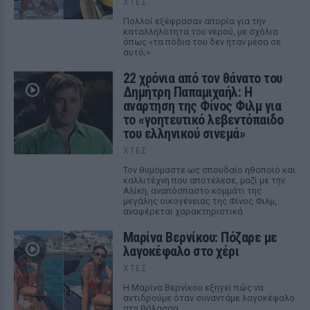
ΧΤΕΣ
Πολλοί εξέφρασαν απορία για την
καταλληλότητα του νερού, με σχόλια
όπως «τα πόδια του δεν ήταν μέσα σε
αυτό;»
22 χρόνια από τον θάνατο του
Δημήτρη Παπαμιχαήλ: Η
ανάρτηση της Φίνος Φιλμ για
το «γοητευτικό λεβεντόπαιδο
του ελληνικού σινεμά»
ΧΤΕΣ
Τον θυμόμαστε ως σπουδαίο ηθοποιό και
καλλιτέχνη που αποτέλεσε, μαζί με την
Αλίκη, αναπόσπαστο κομμάτι της
μεγάλης οικογένειας της Φίνος Φιλμ,
αναφέρεται χαρακτηριστικά
Μαρίνα Βερνίκου: Πόζαρε με
λαγοκέφαλο στο χέρι
ΧΤΕΣ
Η Μαρίνα Βερνίκου εξηγεί πώς να
αντιδρούμε όταν συναντάμε λαγοκέφαλο
στη θάλασσα