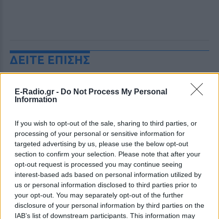
ΔΕΙΤΕ ΕΠΙΣΗΣ
ΣΤΗΝ ΙΔΙΑ ΚΑΤΗΓΟΡΙΑ
E-Radio.gr -
Do Not Process My Personal
Information
Ουκρανία: Βίντεο σοκ με
19χρονο να οδηγείται με τη βία
If you wish to opt-out of the sale, sharing to third parties, or
για επιστράτευση ‑ Τι είναι το
processing of your personal or sensitive information for
«busification»
targeted advertising by us, please use the below opt-out
ΧΤΕΣ
section to confirm your selection. Please note that after your
Βίντεο που φέρεται να δείχνει βίαιη
opt-out request is processed you may continue seeing
μεταφορά άνδρα για στρατιωτική
interest-based ads based on personal information utilized by
επιστράτευση στην Ουκρανία
us or personal information disclosed to third parties prior to
επαναφέρει τη συζήτηση για το λεγόμενο
«busification».
your opt-out. You may separately opt-out of the further
disclosure of your personal information by third parties on the
Ουκρανία: Βίντεο σοκ με
IAB’s list of downstream participants. This information may