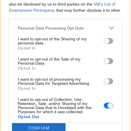
19χρονο να οδηγείται με τη βία
also be disclosed by us to third parties on the
IAB’s List of
για επιστράτευση ‑ Τι είναι το
Downstream Participants
that may further disclose it to other
«busification»
third parties.
ΧΤΕΣ
Personal Data Processing Opt Outs
Βίντεο που φέρεται να δείχνει βίαιη
μεταφορά άνδρα για στρατιωτική
επιστράτευση στην Ουκρανία
I want to opt-out of the Sharing of my
επαναφέρει τη συζήτηση για το λεγόμενο
personal data.
«busification».
Opted In
Πάρο: 4χρονος έχασε τη ζωή
I want to opt-out of the Sale of my
του σε πισίνα beach bar –
Personal Data.
Βούτηξε ο μπάρμαν για να τον
Opted In
ανασύρει
I want to opt-out of processing my
ΧΤΕΣ
Personal Data for Targeted Advertising.
Opted In
Ο ιδιοκτήτης του beach bar και οι γονείς
του μικρού προσήχθησαν από τις αρχές -
σύμφωνα με πληροφορίες, κανείς δεν
I want to opt-out of Collection, Use,
βρισκόταν κοντά στο παιδί εκείνη την
Retention, Sale, and/or Sharing of my
ώρα
Personal Data that Is Unrelated with the
Purposes for which it was collected.
Opted Out
CONFIRM