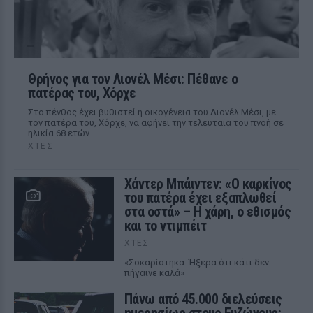
Θρήνος για τον Λιονέλ Μέσι: Πέθανε ο
πατέρας του, Χόρχε
Στο πένθος έχει βυθιστεί η οικογένεια του Λιονέλ Μέσι, με
τον πατέρα του, Χόρχε, να αφήνει την τελευταία του πνοή σε
ηλικία 68 ετών.
ΧΤΕΣ
Χάντερ Μπάιντεν: «Ο καρκίνος
του πατέρα έχει εξαπλωθεί
στα οστά» – Η χάρη, ο εθισμός
και το ντιμπέιτ
ΧΤΕΣ
«Σοκαρίστηκα. Ήξερα ότι κάτι δεν
πήγαινε καλά»
Πάνω από 45.000 διελεύσεις