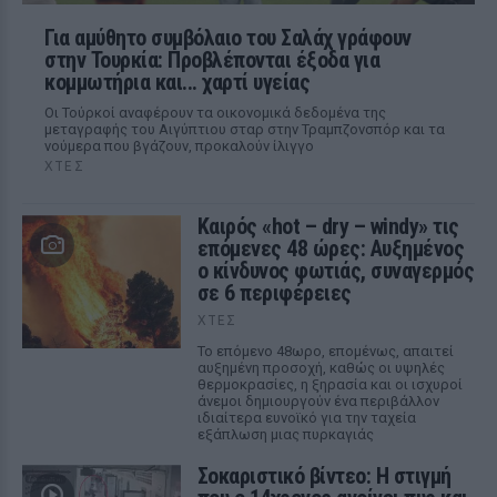
Για αμύθητο συμβόλαιο του Σαλάχ γράφουν
στην Τουρκία: Προβλέπονται έξοδα για
κομμωτήρια και... χαρτί υγείας
Οι Τούρκοί αναφέρουν τα οικονομικά δεδομένα της
μεταγραφής του Αιγύπτιου σταρ στην Τραμπζονσπόρ και τα
νούμερα που βγάζουν, προκαλούν ίλιγγο
ΧΤΕΣ
Καιρός «hot – dry – windy» τις
επόμενες 48 ώρες: Αυξημένος
ο κίνδυνος φωτιάς, συναγερμός
σε 6 περιφέρειες
ΧΤΕΣ
Το επόμενο 48ωρο, επομένως, απαιτεί
αυξημένη προσοχή, καθώς οι υψηλές
θερμοκρασίες, η ξηρασία και οι ισχυροί
άνεμοι δημιουργούν ένα περιβάλλον
ιδιαίτερα ευνοϊκό για την ταχεία
εξάπλωση μιας πυρκαγιάς
Σοκαριστικό βίντεο: Η στιγμή