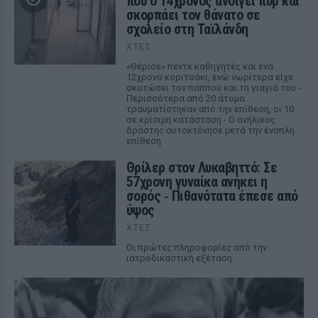
που ο 14χρονος ανοίγει πυρ και
σκορπάει τον θάνατο σε
σχολείο στη Ταϊλάνδη
ΧΤΕΣ
«Θέρισε» πέντε καθηγητές και ένα
12χρονο κοριτσάκι, ενώ νωρίτερα είχε
σκοτώσει τον παππού και τη γιαγιά του -
Περισσότερα από 20 άτομα
τραυματίστηκαν από την επίθεση, οι 10
σε κρίσιμη κατάσταση - Ο ανήλικος
δράστης αυτοκτόνησε μετά την ένοπλη
επίθεση
Θρίλερ στον Λυκαβηττό: Σε
57χρονη γυναίκα ανήκει η
σορός ‑ Πιθανότατα έπεσε από
ύψος
ΧΤΕΣ
Οι πρώτες πληροφορίες από την
ιατροδικαστική εξέταση