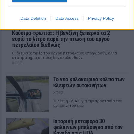
Data Deletion
Data Access
Privacy Policy
Καύσιμα «φωτιά»: Η βενζίνη ξεπερνά τα 2
ευρώ το λίτρο παρά την πτώση του αργού
πετρελαίου διεθνώς
Οι διεθνείς τιμές του αργού πετρελαίου υποχωρούν, αλλά
στα πρατήρια οι τιμές δεν ακολουθούν
ΧΤΕΣ
Το νέο καλοκαιρινό κόλπο των
κλεφτών αυτοκινήτων
ΧΤΕΣ
Tι λέει η ΕΛ.ΑΣ. για την προστασία του
αυτοκινήτου σας
Ιστορική μεταφορά 30
φαλαινών μπελούγκα από τον
Καναδά στις ΗΠΑ