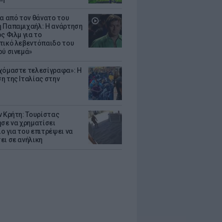
ια από τον θάνατο του
 Παπαμιχαήλ: Η ανάρτηση
ς Φιλμ για το
τικό λεβεντόπαιδο του
ού σινεμά»
χόμαστε τελεσίγραφα»: Η
η της Ιταλίας στην
ν Κρήτη: Τουρίστας
ησε να χρηματίσει
ο για του επιτρέψει να
ει σε ανήλικη