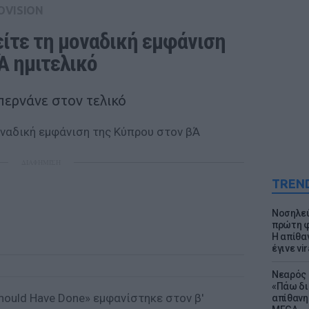
OVISION
είτε τη μοναδική εμφάνιση 
Ά ημιτελικό
 περνάνε στον τελικό
ΔΙΑΦΗΜΙΣΗ
TREN
Νοσηλεύ
πρώτη φ
Η απίθα
έγινε vir
Νεαρός 
«Πάω δι
Should Have Done» εμφανίστηκε στον β'
απίθανη