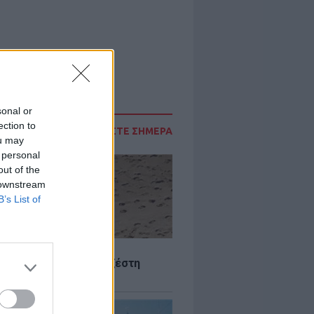
sonal or
ection to
ΔΙΑΒΑΣΤΕ ΣΗΜΕΡΑ
ou may
 personal
out of the
 downstream
B’s List of
Σ
 Πού θα «χτυπήσει» η ζέστη