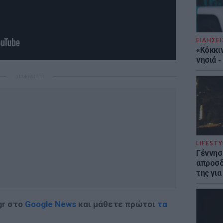
ΕΙΔΗΣΕΙ
«Κόκκι
νησιά 
ΔΙΑΦΗΜΙΣΗ
LIFESTY
Γέννησ
απροσδ
της για
gr στο
Google News
και μάθετε πρώτοι
τα