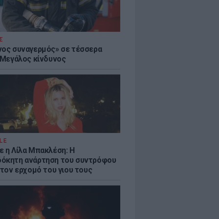
Σ
νος συναγερμός» σε τέσσερα
- Μεγάλος κίνδυνος
LE
ε η Λίλα Μπακλέση: Η
όκητη ανάρτηση του συντρόφου
 τον ερχομό του γιου τους