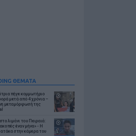
DING ΘΕΜΑΤΑ
τρια πήγε κομμωτήριο
ορά μετά από 4 χρόνια –
νη μεταμόρφωσή της
al
στο λιμάνι του Πειραιά:
ακοπές έναν μήνα» - Η
 ατάκα στην κάμερα του