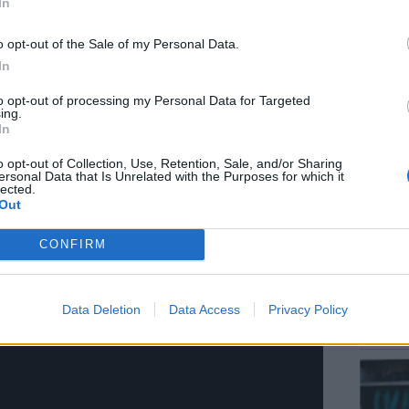
In
o opt-out of the Sale of my Personal Data.
In
to opt-out of processing my Personal Data for Targeted
ΕΙΔΗΣΕΙ
ing.
Αύγουσ
υ:
In
56.000 
o opt-out of Collection, Use, Retention, Sale, and/or Sharing
ersonal Data that Is Unrelated with the Purposes for which it
lected.
Out
CONFIRM
LIFESTY
Data Deletion
Data Access
Privacy Policy
Μαρίνα
λαγοκέ