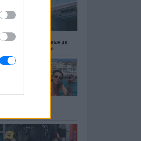
Σ
τος: Ρεκόρ Αναχωρήσεων με
Ταξιδιώτες στα Λιμάνια
LE
 Βερνίκου: Πόζαρε με
φαλο στο χέρι