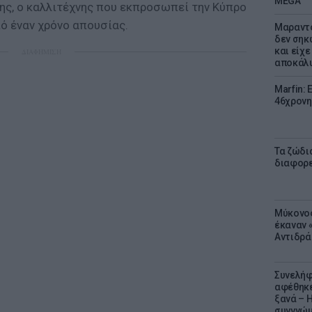
MEGA
νης, ο καλλιτέχνης που εκπροσωπεί την Κύπρο
πό έναν χρόνο απουσίας.
Μαραντό
δεν σηκ
και είχε
ΔΙΑΦΗΜΙΣΗ
αποκάλυ
Marfin: 
46χρονη
Τα ζώδια
διαφορ
Μύκονος
έκαναν «
Αντιδρά
Συνελήφ
αφέθηκε
ξανά – 
συγγνώ