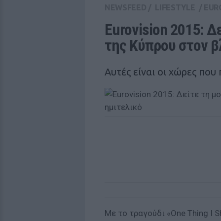
NEWSFEED
/
LIFESTYLE
/
EUR
Eurovision 2015: Δ
της Κύπρου στον β
Αυτές είναι οι χώρες που
Με το τραγούδι «One Thing I 