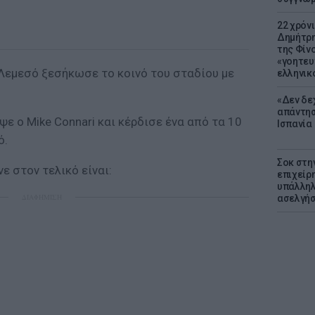
22 χρόν
Δημήτρη
της Φίνο
«γοητευ
 Λεμεσό ξεσήκωσε το κοινό του σταδίου με
ελληνικ
«Δεν δε
απάντησ
ψε ο Mike Connari και κέρδισε ένα από τα 10
Ισπανία
ό.
Σοκ στη
ε στον τελικό είναι:
επιχείρ
υπάλληλ
ΔΙΑΦΗΜΙΣΗ
ασελγήσ