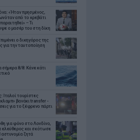
να: «Ήταν πρησμένος,
ωνόταν από το κρεβάτι
 παραιτηθεί» – Τι
ψε ο μασέρ του στη δίκη
Επιμένει ο δικηγόρος της
ς για την ταυτοποίηση
 σήμερα 8/8: Κάνε κάτι
ετικό
: Ιταλοί τουρίστες
κλαμπ» βανάκι transfer -
σεις για το ξέφρενο πάρτι
θη για φόνο στο Λονδίνο,
 ελεύθερος και σκότωσε
Η αστυνομία ζητά
μη