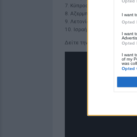
Opted 
7. Κύπρος
8. Αζερμπαϊτζάν
I want t
9. Λετονία
Opted 
10. Ισραήλ
I want 
Advertis
Δείτε την εμφάνιση της Κύπρο
Opted 
I want t
of my P
was col
Opted 