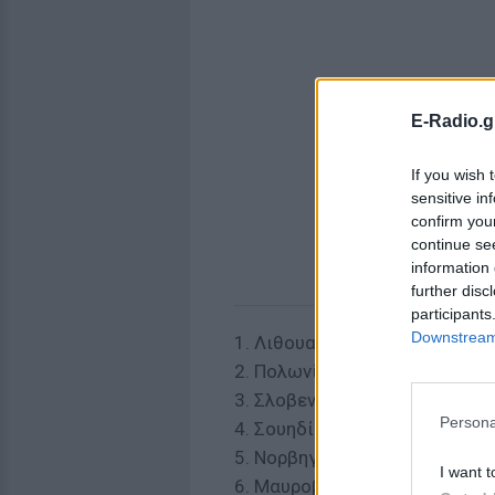
E-Radio.g
If you wish 
sensitive in
confirm you
continue se
information 
further disc
participants
Downstream 
1. Λιθουανία
2. Πολωνία
3. Σλοβενία
Persona
4. Σουηδία
5. Νορβηγία
I want t
6. Μαυροβούνιο