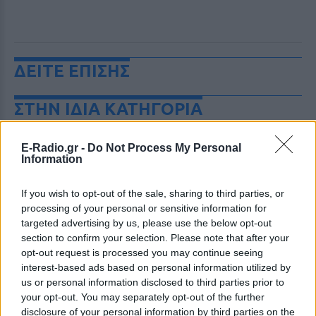
ΔΕΙΤΕ ΕΠΙΣΗΣ
ΣΤΗΝ ΙΔΙΑ ΚΑΤΗΓΟΡΙΑ
«Θέλω τον μπαμπά μου»: Το
E-Radio.gr -
Do Not Process My Personal
βίντεο της μεθυσμένης οδηγού
Information
που σκότωσε νύφη ώρες μετά
τον γάμο της
If you wish to opt-out of the sale, sharing to third parties, or
ΣΉΜΕΡΑ
processing of your personal or sensitive information for
Η Jamie Lee Komoroski, με αλκοόλ
targeted advertising by us, please use the below opt-out
τριπλάσιο του νόμιμου ορίου, έπεσε
section to confirm your selection. Please note that after your
πάνω στο golf cart των νεόνυμφων στο
Folly Beach - τώρα νέο υλικό από το
opt-out request is processed you may continue seeing
αστυνομικό τμήμα αποκαλύπτει τη
interest-based ads based on personal information utilized by
συμπεριφορά της λίγο μετά τη μοιραία
us or personal information disclosed to third parties prior to
σύγκρουση
your opt-out. You may separately opt-out of the further
Τροχαίο στις Σέρρες: «Έχασα τη
disclosure of your personal information by third parties on the