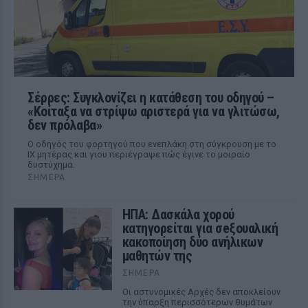
Σέρρες: Συγκλονίζει η κατάθεση του οδηγού –
«Κοίταξα να στρίψω αριστερά για να γλιτώσω,
δεν πρόλαβα»
Ο οδηγός του φορτηγού που ενεπλάκη στη σύγκρουση με το
ΙΧ μητέρας και γιου περιέγραψε πώς έγινε το μοιραίο
δυστύχημα.
ΣΉΜΕΡΑ
ΗΠΑ: Δασκάλα χορού
κατηγορείται για σeξουαλική
κακοποίηση δύο ανήλικων
μαθητών της
ΣΉΜΕΡΑ
Οι αστυνομικές Αρχές δεν αποκλείουν
την ύπαρξη περισσότερων θυμάτων