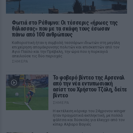
Φωτιά στο Ρέθυμνο: Οι τέσσερις «ήρωες της
θάλασσας» που με τα σκάφη τους έσωσαν
πάνω από 100 ανθρώπους
Καθοριστική ήταν η συμβολή τεσσάρων ιδιωτών στη μεγάλη
επιχείρηση απομάκρυνσης πολιτών και επισκεπτών από τον
Αγιο Παύλο και την Πρέβελη, την ώρα που η πυρκαγιά
απειλούσε τις δύο περιοχές
ΣΉΜΕΡΑ
Το φοβερό βίντεο της Αρσεναλ
από την νέα εντυπωσιακή
ασίστ του Χρήστου Τζόλη, δείτε
βίντεο
ΣΉΜΕΡΑ
Η εκτέλεση κόρνερ του 24χρονου winger
ήταν πραγματικά εκπληκτική, με πολλά
φάλτσα και δύσκολη για έλεγχο από τον
κίπερ Αλβαρο Βαγιές