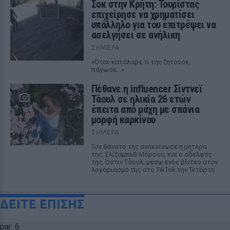
Σοκ στην Κρήτη: Τουρίστας
επιχείρησε να χρηματίσει
υπάλληλο για του επιτρέψει να
ασελγήσει σε ανήλικη
ΣΉΜΕΡΑ
«Όταν κατάλαβε τι της ζητούσε,
πάγωσε...»
Πέθανε η influencer Σίντνεϊ
Τάουλ σε ηλικία 26 ετών
έπειτα από μάχη με σπάνια
μορφή καρκίνου
ΣΉΜΕΡΑ
Τον θάνατο της ανακοίνωσε η μητέρα
της, Ελίζαμπεθ Μόροου, και ο αδελφός
της, Όστιν Τάουλ, μέσω ενός βίντεο στον
λογαριασμό της στο TikTok την Τετάρτη
ΔΕΙΤΕ ΕΠΙΣΗΣ
par: 6