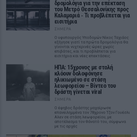
δρομολόγια για την επέκταση
του Μετρό Θεσσαλονίκης προς
Καλαμαριά ‑ Τι προβλέπεται για
εισιτήρια
ΣΉΜΕΡΑ
Ο υφυπουργός Υποδομών Νίκος Ταχιάος
εξήγησε γιατί τα πρώτα δρομολόγια θα
γίνονται νυχτερινές ώρες χωρίς
επιβάτες, και τι προβλέπεται για
εισιτήρια και νέες επεκτάσεις.
ΗΠΑ: 15χρονος με στολή
κλόουν δολοφόνησε
ηλικιωμένο σε στάση
λεωφορείου – Βίντεο του
δράστη γίνεται viral
ΣΉΜΕΡΑ
Ο έφηβος δράστης μαχαίρωσε
επανειλημμένα τον 78χρονο Τζον Γουέσλι
Αλεν σε στάση λεωφορείου, με
αποτέλεσμα τον θάνατό του, σύμφωνα
με τις αρχές