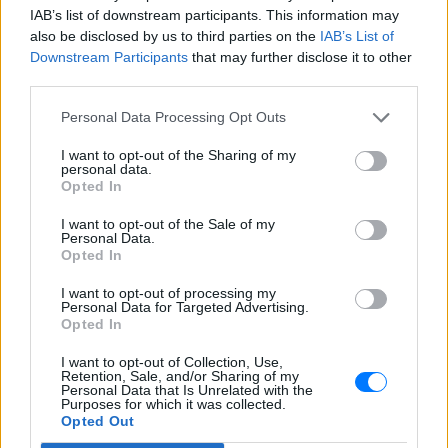
γυναίκα και το παιδί μου, τα
IAB’s list of downstream participants. This information may
έχασα όλα» ‑ Ο πόνος του
also be disclosed by us to third parties on the
IAB’s List of
πατέρα
Downstream Participants
that may further disclose it to other
ΣΉΜΕΡΑ
third parties.
Μητέρα 43 ετών και ο 21χρονος γιος της
Personal Data Processing Opt Outs
σκοτώθηκαν σε μετωπική σύγκρουση με
φορτηγό στην επαρχιακή οδό Αμφίπολης
– Δράμας, κοντά στην Παλαιοκώμη.
I want to opt-out of the Sharing of my
personal data.
Καταδίωξη στο κέντρο της
Opted In
Θεσσαλονίκης: Έσπασαν το
τζάμι του οδηγού – «Μην κάνεις
I want to opt-out of the Sale of my
Personal Data.
μ@@@», του φώναζαν
Opted In
ΣΉΜΕΡΑ
I want to opt-out of processing my
Εξαιτίας των υψηλών ταχυτήτων το
Personal Data for Targeted Advertising.
λευκό όχημα έχασε τον έλεγχο και
Opted In
καρφώθηκε πάνω σε κολονάκια.
I want to opt-out of Collection, Use,
Retention, Sale, and/or Sharing of my
Personal Data that Is Unrelated with the
Purposes for which it was collected.
Opted Out