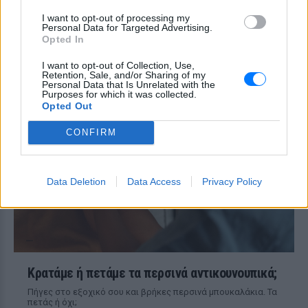
βάρος που χάσατε ‑ Τι λέει η
I want to opt-out of processing my
επιστήμη
Personal Data for Targeted Advertising.
Opted In
ΧΤΕΣ
Νέα έρευνα αποκαλύπτει ότι η
I want to opt-out of Collection, Use,
επαναπρόσληψη κιλών μετά τη δίαιτα
Retention, Sale, and/or Sharing of my
δεν είναι θέμα αδύναμης θέλησης, αλλά
Personal Data that Is Unrelated with the
βαθιά ριζωμένων βιολογικών
Purposes for which it was collected.
μηχανισμών που ο εγκέφαλος διατηρεί
Opted Out
από την εποχή των πρώτων ανθρώπων.
CONFIRM
Data Deletion
Data Access
Privacy Policy
Κρατάμε ή πετάμε τα περσινά αντικουνουπικά;
Πήγες στο εξοχικό σου και βρήκες περσινά μπουκαλάκια. Τα
πετάς ή όχι;