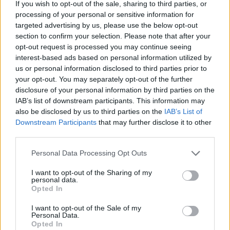
If you wish to opt-out of the sale, sharing to third parties, or
ΔΕΙΤΕ ΕΠΙΣΗΣ
processing of your personal or sensitive information for
targeted advertising by us, please use the below opt-out
section to confirm your selection. Please note that after your
ΣΤΗΝ ΙΔΙΑ ΚΑΤΗΓΟΡΙΑ
opt-out request is processed you may continue seeing
interest-based ads based on personal information utilized by
Γιατί γεμίζουμε σπυράκια στις
us or personal information disclosed to third parties prior to
διακοπές και πώς θα τα
your opt-out. You may separately opt-out of the further
προλάβεις
disclosure of your personal information by third parties on the
ΣΉΜΕΡΑ
IAB’s list of downstream participants. This information may
Τι πρέπει να αλλάξεις
also be disclosed by us to third parties on the
IAB’s List of
Downstream Participants
that may further disclose it to other
Ο λόγος που οι πιο έξυπνοι
third parties.
άνθρωποι κάνουν τα
μεγαλύτερα λάθη στις σχέσεις
Personal Data Processing Opt Outs
ΣΉΜΕΡΑ
I want to opt-out of the Sharing of my
personal data.
Τα 4 συχνότερα ερωτικά ατοπήματα των
Opted In
ευφυών ανθρώπων
Γιατί ο εγκέφαλος είναι
I want to opt-out of the Sale of my
Personal Data.
προγραμματισμένος να
Opted In
«μάχεται» να ανακτήσει το