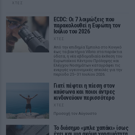
ΧΤΕΣ
ECDC: Οι 7 λοιμώξεις που
παρακολουθεί η Ευρώπη τον
Ιούλιο του 2026
ΧΤΕΣ
Από την επιδημία Έμπολα στο Κονγκό
έως τα βακτήρια Vibrio στα παράκτια
ύδατα, η νέα εβδομαδιαία έκθεση του
Ευρωπαϊκού Κέντρου Πρόληψης και
Ελέγχου Νοσημάτων καταγράφει τις
ενεργές υγειονομικές απειλές για την
περίοδο 25–31 Ιουλίου 2026.
Γιατί πέφτει η πίεση στον
καύσωνα και ποιοι άντρες
κινδυνεύουν περισσότερο
ΧΤΕΣ
Προσοχή τον Αύγουστο
Το διάσημο «μπλε χαπάκι» ίσως
έχει και μια ακόμα χρησιμότητα