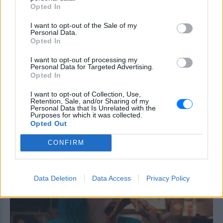
και τον κορεσμό του πρωινού χωρίς να
Opted In
επηρεάζει τη γεύση.
I want to opt-out of the Sale of my
Η νέα σχέση δεν έχει
Personal Data.
συγκατοίκηση – Και η Charlize
Opted In
Theron το επιβεβαιώνει
I want to opt-out of processing my
ΣΉΜΕΡΑ
Personal Data for Targeted Advertising.
Opted In
«Δεν νομίζω ότι μπορώ να ξαναζήσω με
κάποιον» – Η εξομολόγηση της ηθοποιού
I want to opt-out of Collection, Use,
Πότε σου χτυπάει καμπανάκι ο
Retention, Sale, and/or Sharing of my
Personal Data that Is Unrelated with the
θυρεοειδής; Τα σημάδια που
Purposes for which it was collected.
δεν πρέπει να αγνοήσεις
Opted Out
ΣΉΜΕΡΑ
CONFIRM
Ο θυρεοειδής χτυπάει πολλές γυναίκες
χωρίς να το καταλάβουν εγκαίρως
Data Deletion
Data Access
Privacy Policy