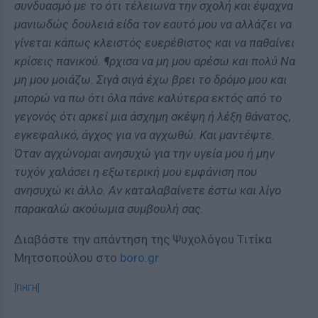
συνδυασμό με το ότι τέλειωνα την σχολή και έψαχνα
μανιωδώς δουλειά είδα τον εαυτό μου να αλλάζει να
γίνεται κάπως κλειστός ευερέθιστος και να παθαίνει
κρίσεις πανικού. ¶ρχισα να μη μου αρέσω και πολύ Να
μη μου μοιάζω. Σιγά σιγά έχω βρει το δρόμο μου και
μπορώ να πω ότι όλα πάνε καλύτερα εκτός από το
γεγονός ότι αρκεί μια άσχημη σκέψη ή λέξη θάνατος,
εγκεφαλικό, άγχος για να αγχωθώ. Και μαντέψτε.
Όταν αγχώνομαι ανησυχώ για την υγεία μου ή μην
τυχόν χαλάσει η εξωτερική μου εμφάνιση που
ανησυχώ κι άλλο. Αν καταλαβαίνετε έστω και λίγο
παρακαλώ ακούωμια συμβουλή σας.
Διαβάστε την απάντηση της Ψυχολόγου Τιτίκα
Μητσοπούλου στο
boro.gr
[ΠΗΓΗ]