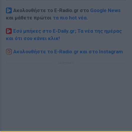
Ακολουθήστε το E-Radio.gr στο
Google News
και μάθετε πρώτοι
τα πιο hot νέα
.
Εσύ μπήκες στο E-Daily.gr; Τα νέα της ημέρας
και ότι σου κάνει κλικ!
Ακολουθήστε το E-Radio.gr και στο Instagram
ΔΙΑΦΗΜΙΣΗ