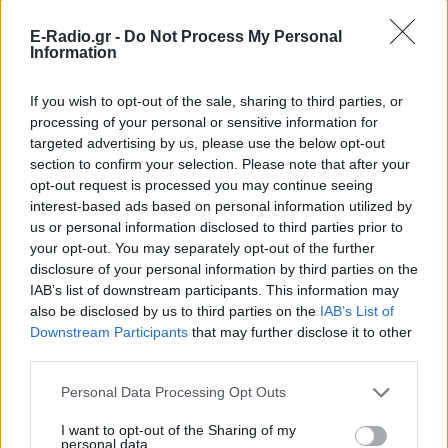
E-Radio.gr -
Do Not Process My Personal
Information
If you wish to opt-out of the sale, sharing to third parties, or
processing of your personal or sensitive information for
targeted advertising by us, please use the below opt-out
section to confirm your selection. Please note that after your
opt-out request is processed you may continue seeing
interest-based ads based on personal information utilized by
us or personal information disclosed to third parties prior to
ΔΕΙΤΕ ΕΠΙΣΗΣ
your opt-out. You may separately opt-out of the further
disclosure of your personal information by third parties on the
IAB’s list of downstream participants. This information may
ΣΤΗΝ ΙΔΙΑ ΚΑΤΗΓΟΡΙΑ
also be disclosed by us to third parties on the
IAB’s List of
Downstream Participants
that may further disclose it to other
Ελληνικό γιαούρτι: Μία
third parties.
κουταλιά και τα scrambled
eggs θα απογειωθούν
Personal Data Processing Opt Outs
ΣΉΜΕΡΑ
I want to opt-out of the Sharing of my
Το στραγγιστό γιαούρτι αλλάζει την υφή
personal data.