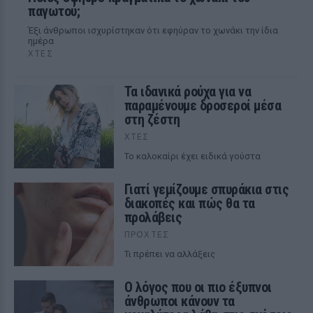
παγωτού;
Έξι άνθρωποι ισχυρίστηκαν ότι εφηύραν το χωνάκι την ίδια
ημέρα
ΧΤΕΣ
Τα ιδανικά ρούχα για να
παραμένουμε δροσεροί μέσα
στη ζέστη
ΧΤΕΣ
To καλοκαίρι έχει ειδικά γούστα
Γιατί γεμίζουμε σπυράκια στις
διακοπές και πώς θα τα
προλάβεις
ΠΡΟΧΤΈΣ
Τι πρέπει να αλλάξεις
Ο λόγος που οι πιο έξυπνοι
άνθρωποι κάνουν τα