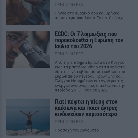
ΠΡΙΝ 3 ΜΈΡΕΣ
Πήγες στο εξοχικό σου και βρήκες
περσινά μπουκαλάκια. Τα πετάς ή όχι;
ECDC: Οι 7 λοιμώξεις που
παρακολουθεί η Ευρώπη τον
Ιούλιο του 2026
ΠΡΙΝ 3 ΜΈΡΕΣ
Από την επιδημία Έμπολα στο Κονγκό
έως τα βακτήρια Vibrio στα παράκτια
ύδατα, η νέα εβδομαδιαία έκθεση του
Ευρωπαϊκού Κέντρου Πρόληψης και
Ελέγχου Νοσημάτων καταγράφει τις
ενεργές υγειονομικές απειλές για την
περίοδο 25–31 Ιουλίου 2026.
Γιατί πέφτει η πίεση στον
καύσωνα και ποιοι άντρες
κινδυνεύουν περισσότερο
ΠΡΙΝ 3 ΜΈΡΕΣ
Προσοχή τον Αύγουστο