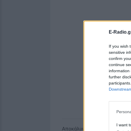
E-Radio.g
If you wish 
sensitive in
confirm you
continue se
information 
further disc
participants
Downstream 
Persona
I want t
Αποκάλυψε, επίσης, ότι τουλά