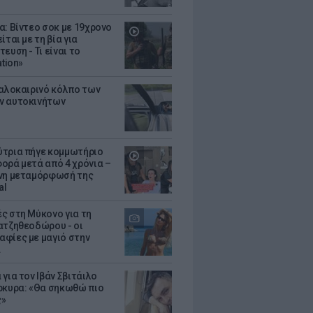
α: Βίντεο σοκ με 19χρονο
ίται με τη βία για
ευση - Τι είναι το
ation»
καλοκαιρινό κόλπο των
ν αυτοκινήτων
τρια πήγε κομμωτήριο
ορά μετά από 4 χρόνια –
νη μεταμόρφωσή της
al
ς στη Μύκονο για τη
ατζηθεοδώρου - οι
φίες με μαγιό στην
α
για τον Ιβάν Σβιτάιλο
ρκυρα: «Θα σηκωθώ πιο
ς»