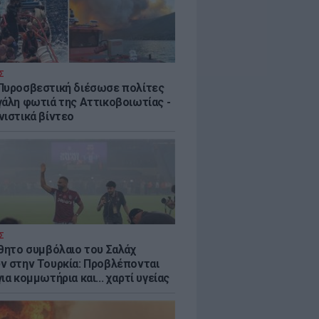
Σ
Πυροσβεστική διέσωσε πολίτες
γάλη φωτιά της Αττικοβοιωτίας -
νιστικά βίντεο
Σ
ύθητο συμβόλαιο του Σαλάχ
ν στην Τουρκία: Προβλέπονται
ια κομμωτήρια και... χαρτί υγείας