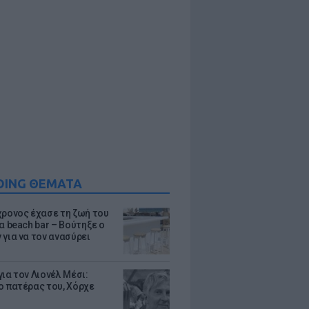
DING ΘΕΜΑΤΑ
χρονος έχασε τη ζωή του
α beach bar – Βούτηξε ο
 για να τον ανασύρει
ια τον Λιονέλ Μέσι:
ο πατέρας του, Χόρχε