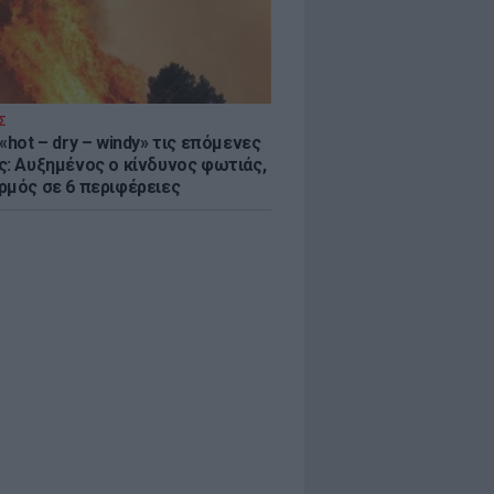
Σ
«hot – dry – windy» τις επόμενες
ς: Αυξημένος ο κίνδυνος φωτιάς,
ρμός σε 6 περιφέρειες