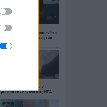
Σ
α «φωτιά»: Η βενζίνη ξεπερνά τα
 το λίτρο παρά την πτώση του
πετρελαίου διεθνώς
Σ
κή μεταφορά 30 φαλαινών
γκα από τον Καναδά στις ΗΠΑ