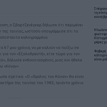
Στέφανο
τη σύντ
κοινή β
com, ο Σβαρτζενέγκερ δήλωσε ότι περιμένει
H Ιωάνν
ο της ταινίας, ωστόσο υπογράμμισε ότι τα
φωτογρα
ι απίστευτα καλογραμμένα.
Η στιγμή
μέρες χ
στα 67 μου χρόνια, να με καλούν να παίξω σε
Φοβερή 
ι για τον «Εξολοθρευτή», είτε τώρα για τον
κάτοχος
είναι μό
κό», δήλωσε ενθουσιασμένος, μιας και ήθελε
ου «Κόναν».
σε σχετικά: «Ο «Θρύλος του Κόναν» θα είναι
ακτήρα της ταινίας του 1982, τριάντα χρόνια
ΔΙΑΦΗΜΙΣΗ