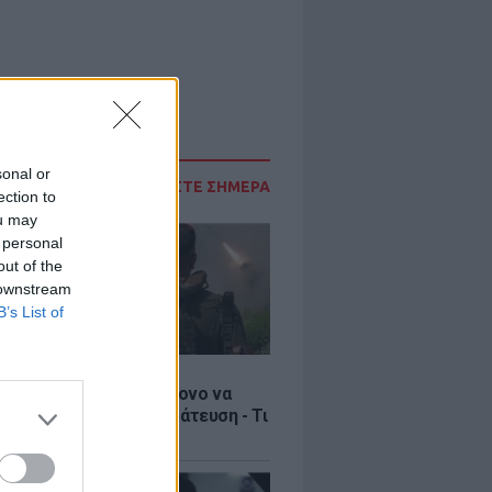
sonal or
ΔΙΑΒΑΣΤΕ ΣΗΜΕΡΑ
ection to
ou may
 personal
out of the
 downstream
B’s List of
Σ
ία: Βίντεο σοκ με 19χρονο να
αι με τη βία για επιστράτευση - Τι
ο «busification»