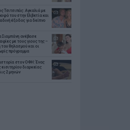
ς Τσιτσιπάς: Αγκαλιά με
ροφό του στην Ελβετία και
ραδινή έξοδος για δείπνο
α Σιαμπάνη ανέβασε
φίες με τους γιους της –
 του θηλασμού και οι
ωρίς πρόγραμμα
ιστορία στον ΟΦΗ: Ένας
 εισιτηρίου διαρκείας
λις 2 μηνών