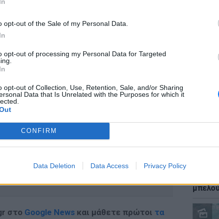
In
υν και στη νέα.
o opt-out of the Sale of my Personal Data.
έχουν επισκεφτεί την Ισπανία και την
In
ιλεγεί ο τόπος των γυρισμάτων, δήλωσε ο
to opt-out of processing my Personal Data for Targeted
πισήμανε ότι τα γυρίσματα
ΕΙΔΗΣΕΙ
ing.
Καύσιμ
ινόπωρο.
In
2 ευρώ
αργού 
ΔΙΑΦΗΜΙΣΗ
o opt-out of Collection, Use, Retention, Sale, and/or Sharing
ersonal Data that Is Unrelated with the Purposes for which it
lected.
Out
CONFIRM
Data Deletion
Data Access
Privacy Policy
ΕΙΔΗΣΕΙ
Ιστορι
μπελού
gr στο
Google News
και μάθετε πρώτοι
τα