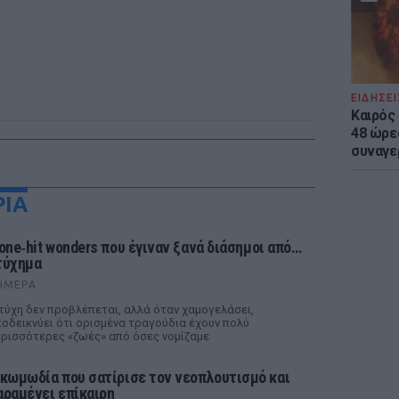
ΕΙΔΗΣΕΙ
Καιρός 
48 ώρε
συναγε
ΡΙΑ
 one‑hit wonders που έγιναν ξανά διάσημοι από…
τύχημα
ΉΜΕΡΑ
τύχη δεν προβλέπεται, αλλά όταν χαμογελάσει,
οδεικνύει ότι ορισμένα τραγούδια έχουν πολύ
ρισσότερες «ζωές» από όσες νομίζαμε
 κωμωδία που σατίρισε τον νεοπλουτισμό και
αραμένει επίκαιρη