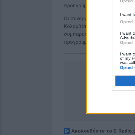
Opted 
προηγούμενη ταινία θα υπάρχο
I want t
Οι συνεργάτες της εταιρείας 
Opted 
Κολομβία, προκειμένου να επ
I want 
συμπαραγωγός του φιλμ και ε
Advertis
προγραμματίζονται για το φθ
Opted 
I want t
of my P
was col
Opted 
Ακολουθήστε το E-Radio.