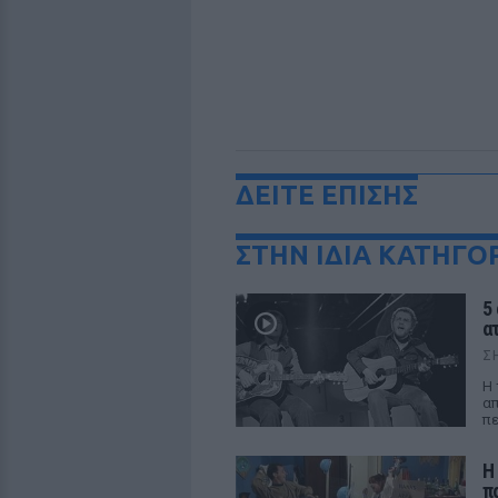
ΔΕΙΤΕ ΕΠΙΣΗΣ
ΣΤΗΝ ΙΔΙΑ ΚΑΤΗΓΟ
5
α
Σ
Η 
απ
πε
Η
π