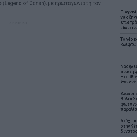
» (Legend of Conan), με πρωταγωνιστή τον
Ουκρανί
να οδηγε
επιστράτ
ΔΙΑΦΗΜΙΣΗ
«busific
Το νέο 
κλεφτώ
Νοσηλεύ
πρώτη φ
Η απίθα
έγινε vir
Διακοπέ
Βάλια Χ
φωτογρα
παραλί
Ατύχημα 
στην Κέ
δυνατό