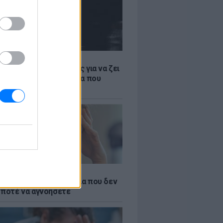
Α
ρα είναι η πιο ασφαλής για να ζει
αίκα; Η παγκόσμια λίστα που
ι όσα ξέραμε
ς σίδηρος; Τα 4 σημάδια που δεν
 ποτέ να αγνοήσετε