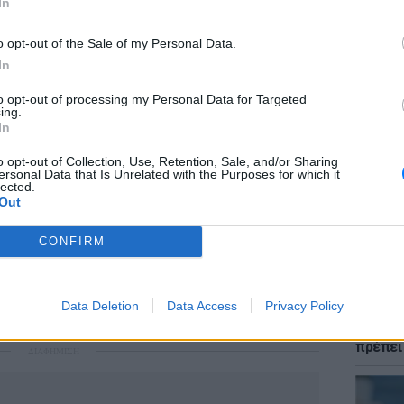
In
o opt-out of the Sale of my Personal Data.
In
to opt-out of processing my Personal Data for Targeted
ΘΕΜΑΤ
ing.
Ποια χώ
In
μια γυν
αλλάζε
o opt-out of Collection, Use, Retention, Sale, and/or Sharing
ersonal Data that Is Unrelated with the Purposes for which it
lected.
Out
CONFIRM
Data Deletion
Data Access
Privacy Policy
ΕΥ ΖΗΝ
Χαμηλό
πρέπει
ΔΙΑΦΗΜΙΣΗ