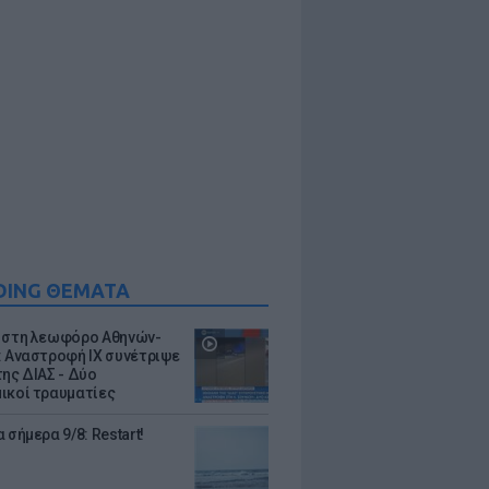
DING ΘΕΜΑΤΑ
 στη λεωφόρο Αθηνών-
: Αναστροφή ΙΧ συνέτριψε
της ΔΙΑΣ - Δύο
ικοί τραυματίες
 σήμερα 9/8: Restart!