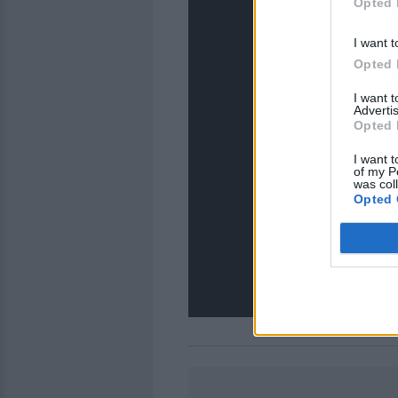
Opted 
I want t
Opted 
I want 
Advertis
Opted 
I want t
of my P
was col
Opted 