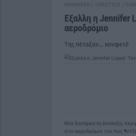
NEWSFEED
/
LIFESTYLE
/
TAB
Εξαλλη η Jennifer 
αεροδρόμιο
Της πέταξαν... κονφετί!
Μια δυσάρεστη έκπληξη, περίμ
στο αεροδρόμιο του Λος ¶ντζ