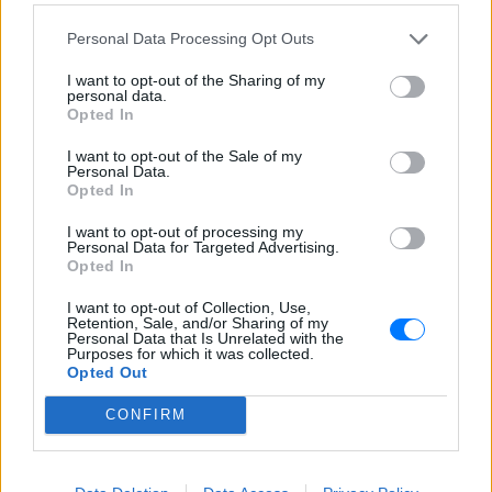
ΔΕΙΤΕ ΕΠΙΣΗΣ
Personal Data Processing Opt Outs
ΣΤΗΝ ΙΔΙΑ ΚΑΤΗΓΟΡΙΑ
I want to opt-out of the Sharing of my
personal data.
Opted In
Ατύχημα για τον Ιβάν Σβιτάιλο
στην Κέρκυρα: «Θα σηκωθώ πιο
I want to opt-out of the Sale of my
δυνατός»
Personal Data.
Opted In
ΧΤΕΣ
Ο ηθοποιός και χορευτής μοιράστηκε
I want to opt-out of processing my
στο Instagram μια φωτογραφία από
Personal Data for Targeted Advertising.
πρόσφατη εξέτασή του, με ένα μήνυμα
Opted In
θάρρους
I want to opt-out of Collection, Use,
Φοβερή ιστορία στον ΟΦΗ:
Retention, Sale, and/or Sharing of my
Ένας κάτοχος εισιτηρίου
Personal Data that Is Unrelated with the
διαρκείας είναι μόλις 2 μηνών
Purposes for which it was collected.
Opted Out
ΧΤΕΣ
CONFIRM
Οπαδός από κούνια κυριολεκτικά στον
ΟΦΗ
Διακοπές στη Μύκονο για τη