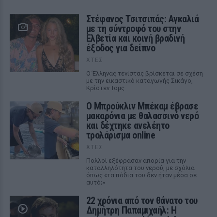
Στέφανος Τσιτσιπάς: Αγκαλιά
με τη σύντροφό του στην
Ελβετία και κοινή βραδινή
έξοδος για δείπνο
ΧΤΕΣ
Ο Έλληνας τενίστας βρίσκεται σε σχέση
με την εικαστικό καταγωγής Σικάγο,
Κρίστεν Τομς
Ο Μπρούκλιν Μπέκαμ έβρασε
μακαρόνια με θαλασσινό νερό
και δέχτηκε ανελέητο
τρολάρισμα online
ΧΤΕΣ
Πολλοί εξέφρασαν απορία για την
καταλληλότητα του νερού, με σχόλια
όπως «τα πόδια του δεν ήταν μέσα σε
αυτό;»
22 χρόνια από τον θάνατο του
Δημήτρη Παπαμιχαήλ: Η