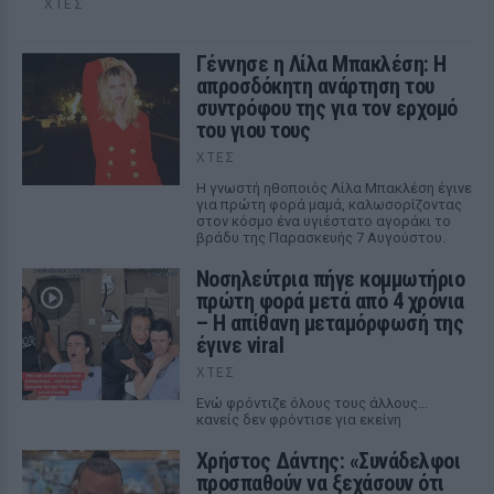
ΧΤΕΣ
Γέννησε η Λίλα Μπακλέση: Η
απροσδόκητη ανάρτηση του
συντρόφου της για τον ερχομό
του γιου τους
ΧΤΕΣ
Η γνωστή ηθοποιός Λίλα Μπακλέση έγινε
για πρώτη φορά μαμά, καλωσορίζοντας
στον κόσμο ένα υγιέστατο αγοράκι το
βράδυ της Παρασκευής 7 Αυγούστου.
Νοσηλεύτρια πήγε κομμωτήριο
πρώτη φορά μετά από 4 χρόνια
– Η απίθανη μεταμόρφωσή της
έγινε viral
ΧΤΕΣ
Ενώ φρόντιζε όλους τους άλλους...
κανείς δεν φρόντισε για εκείνη
Χρήστος Δάντης: «Συνάδελφοι
προσπαθούν να ξεχάσουν ότι