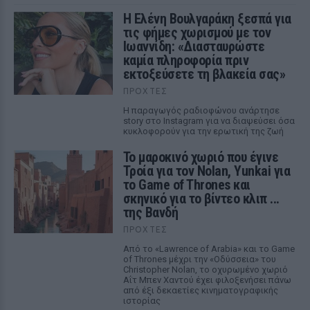
Η Ελένη Βουλγαράκη ξεσπά για
τις φήμες χωρισμού με τον
Ιωαννίδη: «Διασταυρώστε
καμία πληροφορία πριν
εκτοξεύσετε τη βλακεία σας»
ΠΡΟΧΤΈΣ
Η παραγωγός ραδιοφώνου ανάρτησε
story στο Instagram για να διαψεύσει όσα
κυκλοφορούν για την ερωτική της ζωή
Το μαροκινό χωριό που έγινε
Τροία για τον Nolan, Yunkai για
το Game of Thrones και
σκηνικό για το βίντεο κλιπ ...
της Βανδή
ΠΡΟΧΤΈΣ
Από το «Lawrence of Arabia» και το Game
of Thrones μέχρι την «Οδύσσεια» του
Christopher Nolan, το οχυρωμένο χωριό
Αΐτ Μπεν Χαντού έχει φιλοξενήσει πάνω
από έξι δεκαετίες κινηματογραφικής
ιστορίας