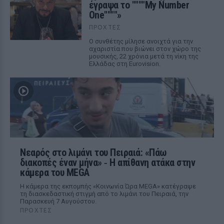
έγραψα το """"My Number
One""""»
ΠΡΟΧΤΈΣ
Ο συνθέτης μίλησε ανοιχτά για την
αχαριστία που βιώνει στον χώρο της
μουσικής, 22 χρόνια μετά τη νίκη της
Ελλάδας στη Eurovision.
Νεαρός στο λιμάνι του Πειραιά: «Πάω
διακοπές έναν μήνα» ‑ Η απίθανη ατάκα στην
κάμερα του MEGA
Η κάμερα της εκπομπής «Κοινωνία Ώρα MEGA» κατέγραψε
τη διασκεδαστική στιγμή από το λιμάνι του Πειραιά, την
Παρασκευή 7 Αυγούστου.
ΠΡΟΧΤΈΣ