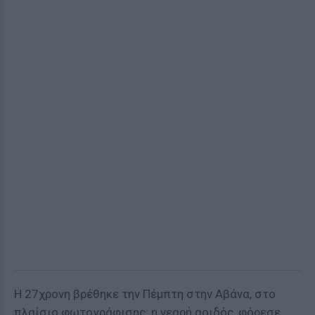
Η 27χρονη βρέθηκε την Πέμπτη στην Αβάνα, στο
πλαίσιο φωτογράφισης: η νεαρή αοιδός, φόρεσε