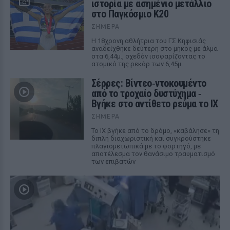
ιστορία με ασημένιο μετάλλιο
στο Παγκόσμιο Κ20
ΣΉΜΕΡΑ
Η 18χρονη αθλήτρια του ΓΣ Κηφισιάς
αναδείχθηκε δεύτερη στο μήκος με άλμα
στα 6,44μ., σχεδόν ισοφαρίζοντας το
ατομικό της ρεκόρ των 6,45μ.
Σέρρες: Βίντεο‑ντοκουμέντο
από το τροχαίο δυστύχημα ‑
Βγήκε στο αντίθετο ρεύμα το ΙΧ
ΣΉΜΕΡΑ
Το ΙΧ βγήκε από το δρόμο, «καβάλησε» τη
διπλή διαχωριστική και συγκρούστηκε
πλαγιομετωπικά με το φορτηγό, με
αποτέλεσμα τον θανάσιμο τραυματισμό
των επιβατών