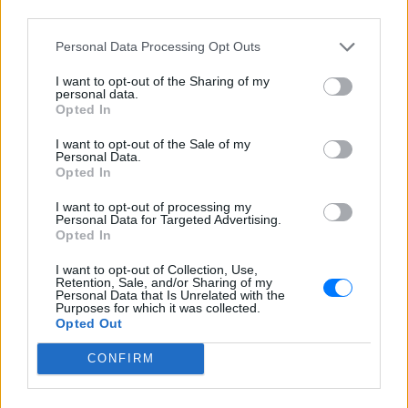
third parties.
Personal Data Processing Opt Outs
ΔΕΙΤΕ ΕΠΙΣΗΣ
I want to opt-out of the Sharing of my
personal data.
Opted In
ΣΤΗΝ ΙΔΙΑ ΚΑΤΗΓΟΡΙΑ
I want to opt-out of the Sale of my
ΗΠΑ: 15χρονος με στολή
Personal Data.
κλόουν δολοφόνησε
Opted In
ηλικιωμένο σε στάση
I want to opt-out of processing my
λεωφορείου – Βίντεο του
Personal Data for Targeted Advertising.
δράστη γίνεται viral
Opted In
ΣΉΜΕΡΑ
I want to opt-out of Collection, Use,
Ο έφηβος δράστης μαχαίρωσε
Retention, Sale, and/or Sharing of my
επανειλημμένα τον 78χρονο Τζον Γουέσλι
Personal Data that Is Unrelated with the
Αλεν σε στάση λεωφορείου, με
Purposes for which it was collected.
αποτέλεσμα τον θάνατό του, σύμφωνα
Opted Out
με τις αρχές
CONFIRM
Σέρρες: Συγκλονίζει η
κατάθεση του οδηγού –
«Κοίταξα να στρίψω αριστερά