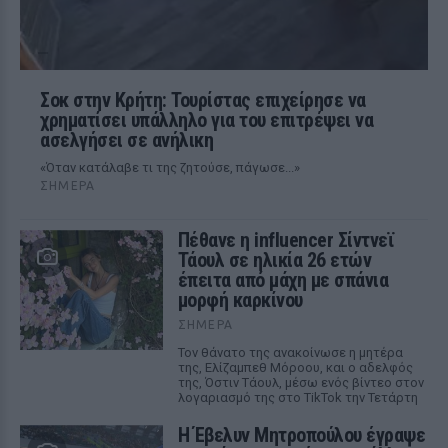
Σοκ στην Κρήτη: Τουρίστας επιχείρησε να
χρηματίσει υπάλληλο για του επιτρέψει να
ασελγήσει σε ανήλικη
«Όταν κατάλαβε τι της ζητούσε, πάγωσε...»
ΣΉΜΕΡΑ
Πέθανε η influencer Σίντνεϊ
Τάουλ σε ηλικία 26 ετών
έπειτα από μάχη με σπάνια
μορφή καρκίνου
ΣΉΜΕΡΑ
Τον θάνατο της ανακοίνωσε η μητέρα
της, Ελίζαμπεθ Μόροου, και ο αδελφός
της, Όστιν Τάουλ, μέσω ενός βίντεο στον
λογαριασμό της στο TikTok την Τετάρτη
Η Έβελυν Μητροπούλου έγραψε